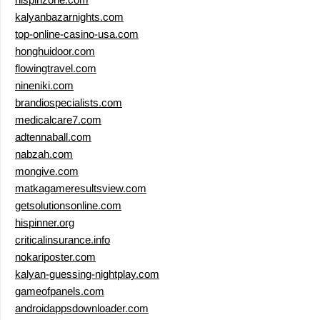
kalyanbazarnights.com
top-online-casino-usa.com
honghuidoor.com
flowingtravel.com
nineniki.com
brandiospecialists.com
medicalcare7.com
adtennaball.com
nabzah.com
mongive.com
matkagameresultsview.com
getsolutionsonline.com
hispinner.org
criticalinsurance.info
nokariposter.com
kalyan-guessing-nightplay.com
gameofpanels.com
androidappsdownloader.com