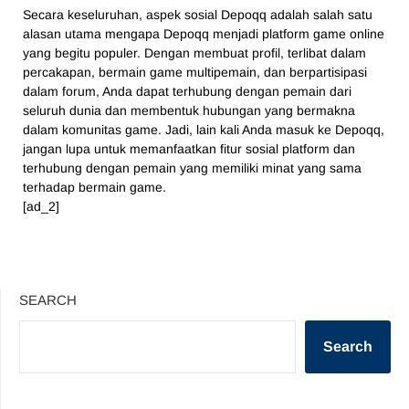
Secara keseluruhan, aspek sosial Depoqq adalah salah satu
alasan utama mengapa Depoqq menjadi platform game online
yang begitu populer. Dengan membuat profil, terlibat dalam
percakapan, bermain game multipemain, dan berpartisipasi
dalam forum, Anda dapat terhubung dengan pemain dari
seluruh dunia dan membentuk hubungan yang bermakna
dalam komunitas game. Jadi, lain kali Anda masuk ke Depoqq,
jangan lupa untuk memanfaatkan fitur sosial platform dan
terhubung dengan pemain yang memiliki minat yang sama
terhadap bermain game.
[ad_2]
SEARCH
Search