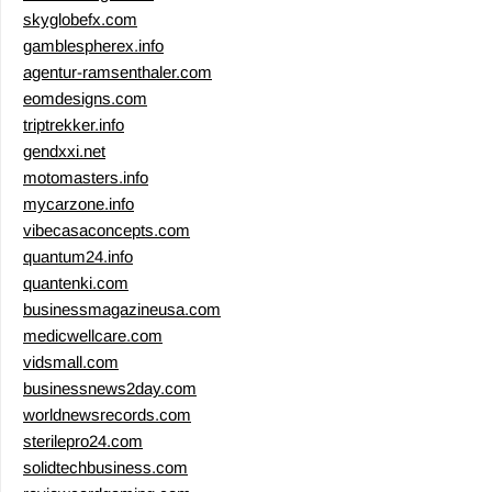
skyglobefx.com
gamblespherex.info
agentur-ramsenthaler.com
eomdesigns.com
triptrekker.info
gendxxi.net
motomasters.info
mycarzone.info
vibecasaconcepts.com
quantum24.info
quantenki.com
businessmagazineusa.com
medicwellcare.com
vidsmall.com
businessnews2day.com
worldnewsrecords.com
sterilepro24.com
solidtechbusiness.com