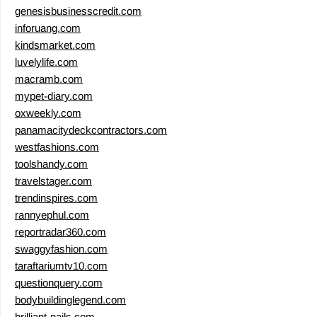
genesisbusinesscredit.com
inforuang.com
kindsmarket.com
luvelylife.com
macramb.com
mypet-diary.com
oxweekly.com
panamacitydeckcontractors.com
westfashions.com
toolshandy.com
travelstager.com
trendinspires.com
rannyephul.com
reportradar360.com
swaggyfashion.com
taraftariumtv10.com
questionquery.com
bodybuildinglegend.com
brilliant-nails.com