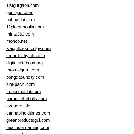
lustgurgaon.com
geniejaar.com
bobbyslot.com
11placemoulin.com
mintz360.com
mohob.net
weightlossprodigy.com
smarttechyinfo.com
digitalnotebook.org
maxualguru.com
bongdasuncity.com
slot-pachi.com
freespinsslot.com
paradisefurballs.com
aveuere.info
cannabinoidtimes.com
greenproductsgui.com
healthconcerning.com