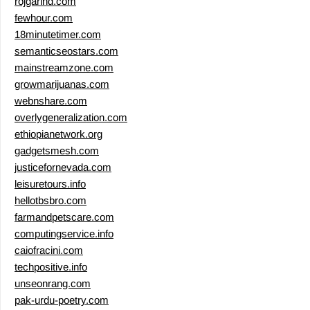
rojgarind.com
fewhour.com
18minutetimer.com
semanticseostars.com
mainstreamzone.com
growmarijuanas.com
webnshare.com
overlygeneralization.com
ethiopianetwork.org
gadgetsmesh.com
justicefornevada.com
leisuretours.info
hellotbsbro.com
farmandpetscare.com
computingservice.info
caiofracini.com
techpositive.info
unseonrang.com
pak-urdu-poetry.com