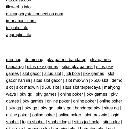
iflowerhu.info
chicagocrystalconnection.com
imanabadii.com
trilipohu.info
appruptio.info
menuqq
|
dominoqq
|
pkv games bandarqq
|
pkv games
bandarqq
|
situs pkv games
|
situs pkv games
|
situs pkv
games
|
slot gacor
|
situs slot
|
judi bola
|
pkv games
|
slot
gacor hari ini
|
situs slot gacor
|
slot maxwin
|
x500 slot
|
demo
slot
|
slot maxwin
|
x500 slot
|
situs slot terpercaya
|
mahjong
ways
|
pkv qq
|
pkv games
|
online poker
|
pkv games
|
pkv
games
|
pkv games
|
online poker
|
online poker
|
online poker
|
pkv qq
|
pkv qq
|
pkv qq
|
situs qq
|
bandarqq pkv
|
situs qq
|
online poker
|
online poker
|
online poker
|
slot maxwin
|
login
sbobet
|
login sbobet
|
sbobet login
|
situs judi bola
|
situs pkv
|
situs pkv
|
menuqq pkv
|
murniqq pkv
|
hematqq pkv
|
qq
|