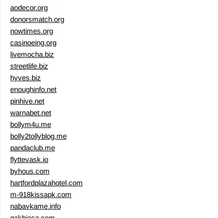
aodecor.org
donorsmatch.org
nowtimes.org
casinoeing.org
livemocha.biz
streetlife.biz
hyves.biz
enoughinfo.net
pinhive.net
warnabet.net
bollym4u.me
bolly2tollyblog.me
pandaclub.me
flyttevask.io
byhous.com
hartfordplazahotel.com
m-918kissapk.com
nabavkame.info
gakbiasa.com