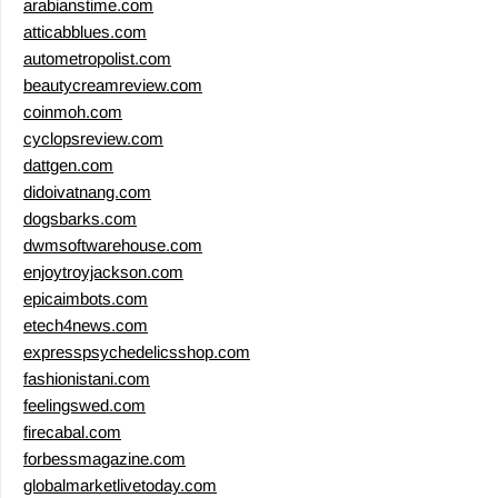
arabianstime.com
atticabblues.com
autometropolist.com
beautycreamreview.com
coinmoh.com
cyclopsreview.com
dattgen.com
didoivatnang.com
dogsbarks.com
dwmsoftwarehouse.com
enjoytroyjackson.com
epicaimbots.com
etech4news.com
expresspsychedelicsshop.com
fashionistani.com
feelingswed.com
firecabal.com
forbessmagazine.com
globalmarketlivetoday.com