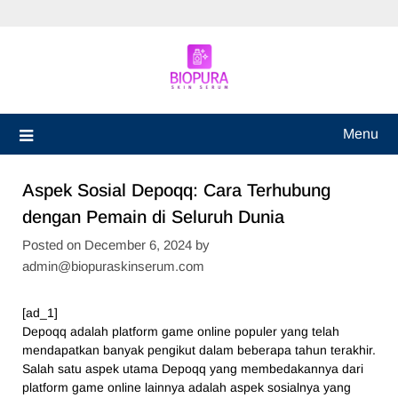
Skip
to
content
Menu
Aspek Sosial Depoqq: Cara Terhubung
dengan Pemain di Seluruh Dunia
Posted on
December 6, 2024
by
admin@biopuraskinserum.com
[ad_1]
Depoqq adalah platform game online populer yang telah
mendapatkan banyak pengikut dalam beberapa tahun terakhir.
Salah satu aspek utama Depoqq yang membedakannya dari
platform game online lainnya adalah aspek sosialnya yang