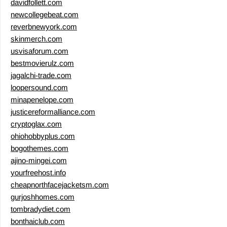
davidfollett.com
newcollegebeat.com
reverbnewyork.com
skinmerch.com
usvisaforum.com
bestmovierulz.com
jagalchi-trade.com
loopersound.com
minapenelope.com
justicereformalliance.com
cryptoglax.com
ohiohobbyplus.com
bogothemes.com
ajino-mingei.com
yourfreehost.info
cheapnorthfacejacketsm.com
gurjoshhomes.com
tombradydiet.com
bonthaiclub.com