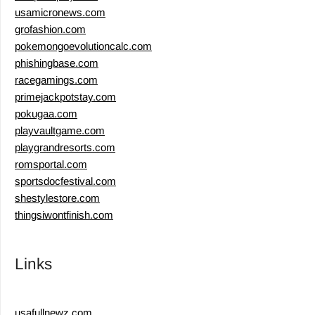
usamicronews.com
grofashion.com
pokemongoevolutioncalc.com
phishingbase.com
racegamings.com
primejackpotstay.com
pokugaa.com
playvaultgame.com
playgrandresorts.com
romsportal.com
sportsdocfestival.com
shestylestore.com
thingsiwontfinish.com
Links
usafullnewz.com