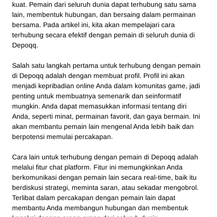
kuat. Pemain dari seluruh dunia dapat terhubung satu sama
lain, membentuk hubungan, dan bersaing dalam permainan
bersama. Pada artikel ini, kita akan mempelajari cara
terhubung secara efektif dengan pemain di seluruh dunia di
Depoqq.
Salah satu langkah pertama untuk terhubung dengan pemain
di Depoqq adalah dengan membuat profil. Profil ini akan
menjadi kepribadian online Anda dalam komunitas game, jadi
penting untuk membuatnya semenarik dan seinformatif
mungkin. Anda dapat memasukkan informasi tentang diri
Anda, seperti minat, permainan favorit, dan gaya bermain. Ini
akan membantu pemain lain mengenal Anda lebih baik dan
berpotensi memulai percakapan.
Cara lain untuk terhubung dengan pemain di Depoqq adalah
melalui fitur chat platform. Fitur ini memungkinkan Anda
berkomunikasi dengan pemain lain secara real-time, baik itu
berdiskusi strategi, meminta saran, atau sekadar mengobrol.
Terlibat dalam percakapan dengan pemain lain dapat
membantu Anda membangun hubungan dan membentuk