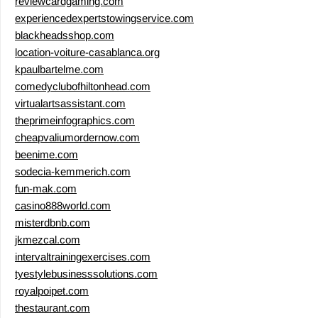
reviewcardgaming.com
experiencedexpertstowingservice.com
blackheadsshop.com
location-voiture-casablanca.org
kpaulbartelme.com
comedyclubofhiltonhead.com
virtualartsassistant.com
theprimeinfographics.com
cheapvaliumordernow.com
beenime.com
sodecia-kemmerich.com
fun-mak.com
casino888world.com
misterdbnb.com
jkmezcal.com
intervaltrainingexercises.com
tyestylebusinesssolutions.com
royalpoipet.com
thestaurant.com