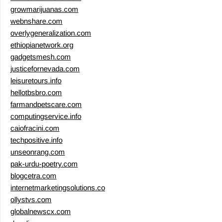
growmarijuanas.com
webnshare.com
overlygeneralization.com
ethiopianetwork.org
gadgetsmesh.com
justicefornevada.com
leisuretours.info
hellotbsbro.com
farmandpetscare.com
computingservice.info
caiofracini.com
techpositive.info
unseonrang.com
pak-urdu-poetry.com
blogcetra.com
internetmarketingsolutions.co
ollystvs.com
globalnewscx.com