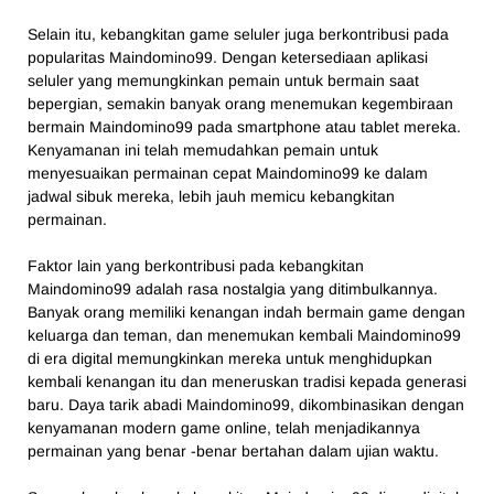
Selain itu, kebangkitan game seluler juga berkontribusi pada
popularitas Maindomino99. Dengan ketersediaan aplikasi
seluler yang memungkinkan pemain untuk bermain saat
bepergian, semakin banyak orang menemukan kegembiraan
bermain Maindomino99 pada smartphone atau tablet mereka.
Kenyamanan ini telah memudahkan pemain untuk
menyesuaikan permainan cepat Maindomino99 ke dalam
jadwal sibuk mereka, lebih jauh memicu kebangkitan
permainan.
Faktor lain yang berkontribusi pada kebangkitan
Maindomino99 adalah rasa nostalgia yang ditimbulkannya.
Banyak orang memiliki kenangan indah bermain game dengan
keluarga dan teman, dan menemukan kembali Maindomino99
di era digital memungkinkan mereka untuk menghidupkan
kembali kenangan itu dan meneruskan tradisi kepada generasi
baru. Daya tarik abadi Maindomino99, dikombinasikan dengan
kenyamanan modern game online, telah menjadikannya
permainan yang benar -benar bertahan dalam ujian waktu.