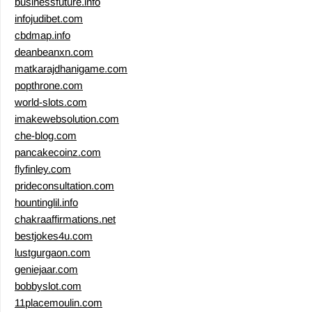
businessfuture.info
infojudibet.com
cbdmap.info
deanbeanxn.com
matkarajdhanigame.com
popthrone.com
world-slots.com
imakewebsolution.com
che-blog.com
pancakecoinz.com
flyfinley.com
prideconsultation.com
hountinglil.info
chakraaffirmations.net
bestjokes4u.com
lustgurgaon.com
geniejaar.com
bobbyslot.com
11placemoulin.com