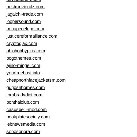
bestmovierulz.com
jagalchi-trade.com
loopersound.com
minapenelope.com
justicereformalliance.com
cryptoglax.com
ohiohobbyplus.com
bogothemes.com
ajino-mingei.com
yourfreehost.info
cheapnorthfacejacketsm.com
gurjoshhomes.com
tombradydiet.com
bonthaiclub.com
casusbelli-mod.com
bookplatesociety.com
lebnewsmedia.com
sonosonora.com