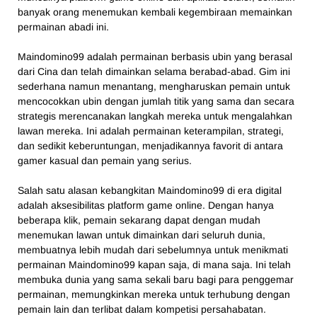
banyak orang menemukan kembali kegembiraan memainkan
permainan abadi ini.
Maindomino99 adalah permainan berbasis ubin yang berasal
dari Cina dan telah dimainkan selama berabad-abad. Gim ini
sederhana namun menantang, mengharuskan pemain untuk
mencocokkan ubin dengan jumlah titik yang sama dan secara
strategis merencanakan langkah mereka untuk mengalahkan
lawan mereka. Ini adalah permainan keterampilan, strategi,
dan sedikit keberuntungan, menjadikannya favorit di antara
gamer kasual dan pemain yang serius.
Salah satu alasan kebangkitan Maindomino99 di era digital
adalah aksesibilitas platform game online. Dengan hanya
beberapa klik, pemain sekarang dapat dengan mudah
menemukan lawan untuk dimainkan dari seluruh dunia,
membuatnya lebih mudah dari sebelumnya untuk menikmati
permainan Maindomino99 kapan saja, di mana saja. Ini telah
membuka dunia yang sama sekali baru bagi para penggemar
permainan, memungkinkan mereka untuk terhubung dengan
pemain lain dan terlibat dalam kompetisi persahabatan.