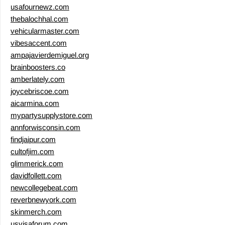
usafournewz.com
thebalochhal.com
vehicularmaster.com
vibesaccent.com
ampajavierdemiguel.org
brainboosters.co
amberlately.com
joycebriscoe.com
aicarmina.com
mypartysupplystore.com
annforwisconsin.com
findjaipur.com
cultofjim.com
glimmerick.com
davidfollett.com
newcollegebeat.com
reverbnewyork.com
skinmerch.com
usvisaforum.com