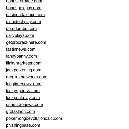
bonuskorokee.com
bonusgexipoy.com
casinorelaxluxe.com
clubetechplay.com
domdombd.com
dailyplayz.com
getprocrackhere.com
fastinnews.com
fannybanny.com
ifinitymarketer.com
jackpotkoning.com
modlinknetworks.com
longtimenewz.com
luckysportss.com
luckpeakplay.com
usamicronews.com
grofashion.com
pokemongoevolutioncalc.com
phishingbase.com