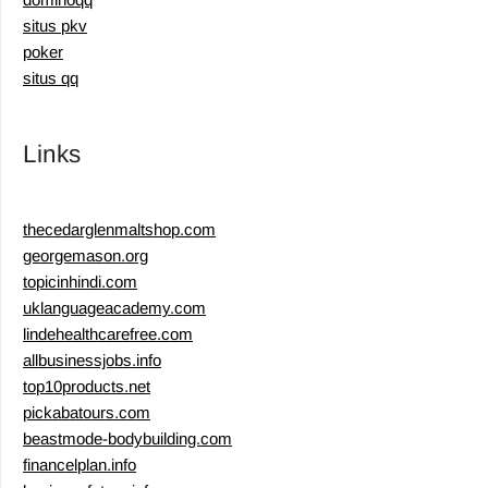
situs pkv
poker
situs qq
Links
thecedarglenmaltshop.com
georgemason.org
topicinhindi.com
uklanguageacademy.com
lindehealthcarefree.com
allbusinessjobs.info
top10products.net
pickabatours.com
beastmode-bodybuilding.com
financelplan.info