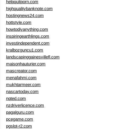
helpquitporn.com
highqualitybanknote.com
hostingnews24.com
hottstyle.com
howtodiyanything.com
inspiringearthlings.com
investindependent.com
kralbozguncu1.com
landscapinggainesvillefl.com
maisonhauturier.com
mascreator.com
menafahmi.com
mukhtarmeer.com
nascartoday.com
nqted.com
nzdriverlicence.com
pagalguru.com
pcegame.com
pgslot-r2.com