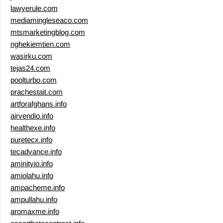
lawyerule.com
mediamingleseaco.com
mtsmarketingblog.com
nghekiemtien.com
wasirku.com
tejas24.com
poolturbo.com
prachestait.com
artforafghans.info
airvendio.info
healthexe.info
puretecx.info
tecadvance.info
aminityio.info
amiolahu.info
ampacheme.info
ampullahu.info
aromaxme.info