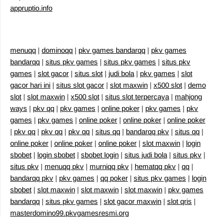
appruptio.info
menuqq
|
dominoqq
|
pkv games bandarqq
|
pkv games
bandarqq
|
situs pkv games
|
situs pkv games
|
situs pkv
games
|
slot gacor
|
situs slot
|
judi bola
|
pkv games
|
slot
gacor hari ini
|
situs slot gacor
|
slot maxwin
|
x500 slot
|
demo
slot
|
slot maxwin
|
x500 slot
|
situs slot terpercaya
|
mahjong
ways
|
pkv qq
|
pkv games
|
online poker
|
pkv games
|
pkv
games
|
pkv games
|
online poker
|
online poker
|
online poker
|
pkv qq
|
pkv qq
|
pkv qq
|
situs qq
|
bandarqq pkv
|
situs qq
|
online poker
|
online poker
|
online poker
|
slot maxwin
|
login
sbobet
|
login sbobet
|
sbobet login
|
situs judi bola
|
situs pkv
|
situs pkv
|
menuqq pkv
|
murniqq pkv
|
hematqq pkv
|
qq
|
bandarqq pkv
|
pkv games
|
qq poker
|
situs pkv games
|
login
sbobet
|
slot maxwin
|
slot maxwin
|
slot maxwin
|
pkv games
bandarqq
|
situs pkv games
|
slot gacor maxwin
|
slot qris
|
masterdomino99.pkvgamesresmi.org