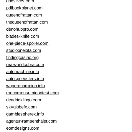
dogslives.com
pdfbookplanet.com
queenofrattan.com
thequeenofrattan.com
denohubpro.com
blades-knife.com
one-piece-spoiler.com
studiooneiota.com
findingcasino.org
realworldcobra.com
automachine.info
autospeedsters.info
wagerchampion.info
monomousumicontest.com
deadricklingo.com
skyglobefx.com
gamblespherex.info
agentur-ramsenthaler.com
eomdesigns.com