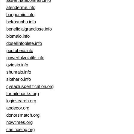
asserthatecontrast.info
atenderme.info
bangumiio.info
bekosunhu.info
beneficialgrandiose.info
blomaio.info
dosellinfoplete.info
podtubeio.info
powerfulvolatile.info
qvidsio.info
shumaio.info
slotherio.info
cysapluscertification.org
fortnitehacks.org
loginsearch.org
aodecor.org
donorsmatch.org
nowtimes.org
casinoeing.org