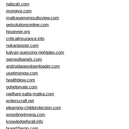
nabzah.com
mongive.com
matkagameresultsview.com
getsolutionsonline.com
hispinner.org
criticalinsurance.info
nokariposter.com
kalyan-guessing-nightplay.com
gameofpanels.com
androidappsdownloader.com
usetimenow.com
healthblow.com
gohelpmate.com
rajdhani-satta-matka.com
writerscraft.net
elearning-childprotection.com
wrestling4mena.com
knowledgeforall.info
brand2lastio.com