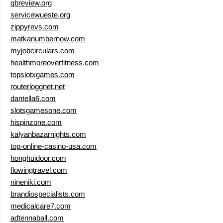
qbreview.org
servicewueste.org
zippyrevs.com
matkanumbernow.com
myjobcirculars.com
healthmoreoverfitness.com
topslotxgames.com
routerloggnet.net
dantella6.com
slotsgamesone.com
hispinzone.com
kalyanbazarnights.com
top-online-casino-usa.com
honghuidoor.com
flowingtravel.com
nineniki.com
brandiospecialists.com
medicalcare7.com
adtennaball.com