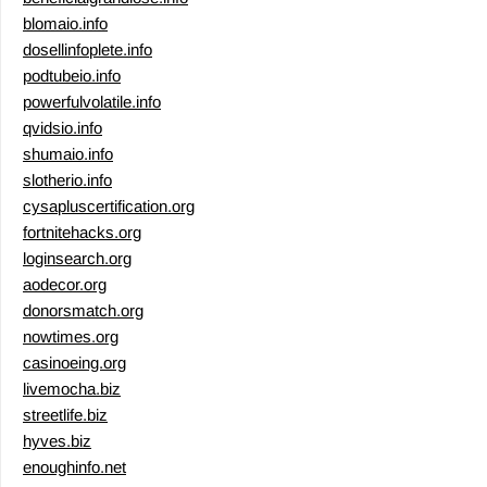
blomaio.info
dosellinfoplete.info
podtubeio.info
powerfulvolatile.info
qvidsio.info
shumaio.info
slotherio.info
cysapluscertification.org
fortnitehacks.org
loginsearch.org
aodecor.org
donorsmatch.org
nowtimes.org
casinoeing.org
livemocha.biz
streetlife.biz
hyves.biz
enoughinfo.net