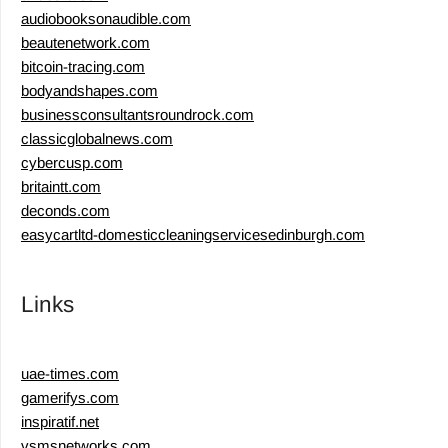
audiobooksonaudible.com
beautenetwork.com
bitcoin-tracing.com
bodyandshapes.com
businessconsultantsroundrock.com
classicglobalnews.com
cybercusp.com
britaintt.com
deconds.com
easycartltd-domesticcleaningservicesedinburgh.com
Links
uae-times.com
gamerifys.com
inspiratif.net
vsmsnetworks.com