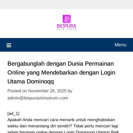
Skip
to
content
Menu
Bergabunglah dengan Dunia Permainan
Online yang Mendebarkan dengan Login
Utama Dominoqq
Posted on
November 26, 2025
by
admin@biopuraskinserum.com
[ad_1]
Apakah Anda mencari cara menarik untuk menghabiskan
waktu dan menantang diri sendiri? Tidak perlu mencari lagi
selain bermain online dengan Login Dominoqq Utama! Baik