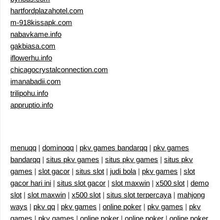
hartfordplazahotel.com
m-918kissapk.com
nabavkame.info
gakbiasa.com
iflowerhu.info
chicagocrystalconnection.com
imanabadii.com
trilipohu.info
appruptio.info
menuqq
|
dominoqq
|
pkv games bandarqq
|
pkv games
bandarqq
|
situs pkv games
|
situs pkv games
|
situs pkv
games
|
slot gacor
|
situs slot
|
judi bola
|
pkv games
|
slot
gacor hari ini
|
situs slot gacor
|
slot maxwin
|
x500 slot
|
demo
slot
|
slot maxwin
|
x500 slot
|
situs slot terpercaya
|
mahjong
ways
|
pkv qq
|
pkv games
|
online poker
|
pkv games
|
pkv
games
|
pkv games
|
online poker
|
online poker
|
online poker