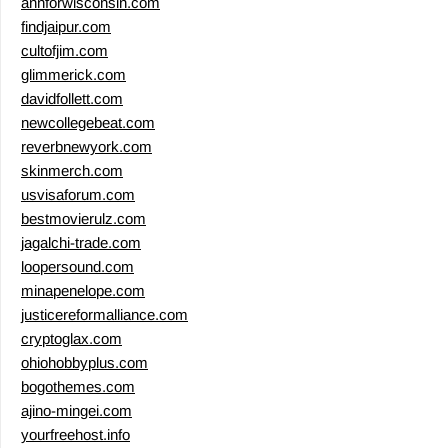
annforwisconsin.com
findjaipur.com
cultofjim.com
glimmerick.com
davidfollett.com
newcollegebeat.com
reverbnewyork.com
skinmerch.com
usvisaforum.com
bestmovierulz.com
jagalchi-trade.com
loopersound.com
minapenelope.com
justicereformalliance.com
cryptoglax.com
ohiohobbyplus.com
bogothemes.com
ajino-mingei.com
yourfreehost.info