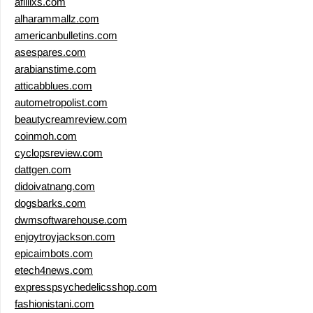
afiliixs.com
alharammallz.com
americanbulletins.com
asespares.com
arabianstime.com
atticabblues.com
autometropolist.com
beautycreamreview.com
coinmoh.com
cyclopsreview.com
dattgen.com
didoivatnang.com
dogsbarks.com
dwmsoftwarehouse.com
enjoytroyjackson.com
epicaimbots.com
etech4news.com
expresspsychedelicsshop.com
fashionistani.com