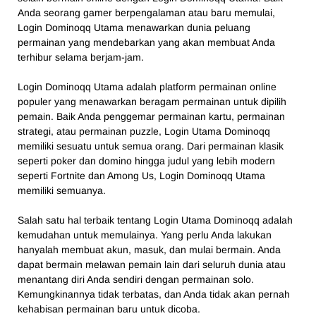
Anda seorang gamer berpengalaman atau baru memulai,
Login Dominoqq Utama menawarkan dunia peluang
permainan yang mendebarkan yang akan membuat Anda
terhibur selama berjam-jam.
Login Dominoqq Utama adalah platform permainan online
populer yang menawarkan beragam permainan untuk dipilih
pemain. Baik Anda penggemar permainan kartu, permainan
strategi, atau permainan puzzle, Login Utama Dominoqq
memiliki sesuatu untuk semua orang. Dari permainan klasik
seperti poker dan domino hingga judul yang lebih modern
seperti Fortnite dan Among Us, Login Dominoqq Utama
memiliki semuanya.
Salah satu hal terbaik tentang Login Utama Dominoqq adalah
kemudahan untuk memulainya. Yang perlu Anda lakukan
hanyalah membuat akun, masuk, dan mulai bermain. Anda
dapat bermain melawan pemain lain dari seluruh dunia atau
menantang diri Anda sendiri dengan permainan solo.
Kemungkinannya tidak terbatas, dan Anda tidak akan pernah
kehabisan permainan baru untuk dicoba.