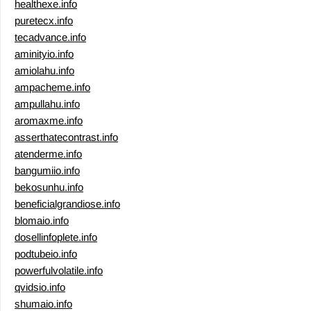
healthexe.info
puretecx.info
tecadvance.info
aminityio.info
amiolahu.info
ampacheme.info
ampullahu.info
aromaxme.info
asserthatecontrast.info
atenderme.info
bangumiio.info
bekosunhu.info
beneficialgrandiose.info
blomaio.info
dosellinfoplete.info
podtubeio.info
powerfulvolatile.info
qvidsio.info
shumaio.info