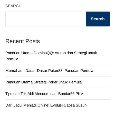
SEARCH
Search
Recent Posts
Panduan Utama DominoQQ: Aturan dan Strategi untuk
Pemula
Memahami Dasar-Dasar Poker88: Panduan Pemula
Panduan Utama Strategi Poker untuk Pemula
Tips dan Trik Ahli Mendominasi Bandar66 PKV
Dari Jadul Menjadi Online: Evolusi Capsa Susun