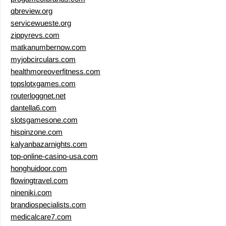
qbreview.org
servicewueste.org
zippyrevs.com
matkanumbernow.com
myjobcirculars.com
healthmoreoverfitness.com
topslotxgames.com
routerloggnet.net
dantella6.com
slotsgamesone.com
hispinzone.com
kalyanbazarnights.com
top-online-casino-usa.com
honghuidoor.com
flowingtravel.com
nineniki.com
brandiospecialists.com
medicalcare7.com