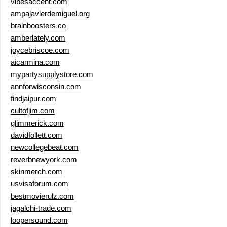
vibesaccent.com
ampajavierdemiguel.org
brainboosters.co
amberlately.com
joycebriscoe.com
aicarmina.com
mypartysupplystore.com
annforwisconsin.com
findjaipur.com
cultofjim.com
glimmerick.com
davidfollett.com
newcollegebeat.com
reverbnewyork.com
skinmerch.com
usvisaforum.com
bestmovierulz.com
jagalchi-trade.com
loopersound.com