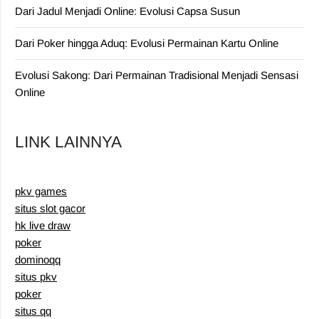
Dari Jadul Menjadi Online: Evolusi Capsa Susun
Dari Poker hingga Aduq: Evolusi Permainan Kartu Online
Evolusi Sakong: Dari Permainan Tradisional Menjadi Sensasi
Online
LINK LAINNYA
pkv games
situs slot gacor
hk live draw
poker
dominoqq
situs pkv
poker
situs qq