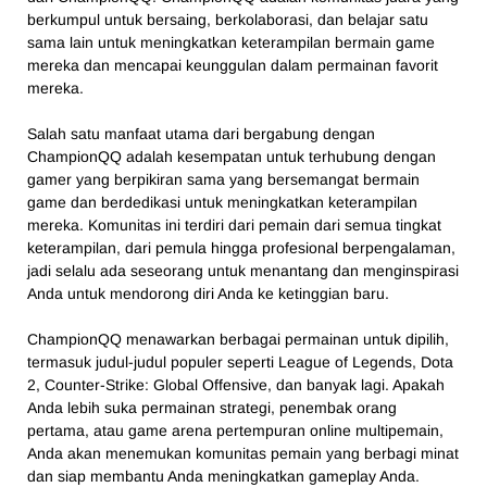
berkumpul untuk bersaing, berkolaborasi, dan belajar satu
sama lain untuk meningkatkan keterampilan bermain game
mereka dan mencapai keunggulan dalam permainan favorit
mereka.
Salah satu manfaat utama dari bergabung dengan
ChampionQQ adalah kesempatan untuk terhubung dengan
gamer yang berpikiran sama yang bersemangat bermain
game dan berdedikasi untuk meningkatkan keterampilan
mereka. Komunitas ini terdiri dari pemain dari semua tingkat
keterampilan, dari pemula hingga profesional berpengalaman,
jadi selalu ada seseorang untuk menantang dan menginspirasi
Anda untuk mendorong diri Anda ke ketinggian baru.
ChampionQQ menawarkan berbagai permainan untuk dipilih,
termasuk judul-judul populer seperti League of Legends, Dota
2, Counter-Strike: Global Offensive, dan banyak lagi. Apakah
Anda lebih suka permainan strategi, penembak orang
pertama, atau game arena pertempuran online multipemain,
Anda akan menemukan komunitas pemain yang berbagi minat
dan siap membantu Anda meningkatkan gameplay Anda.