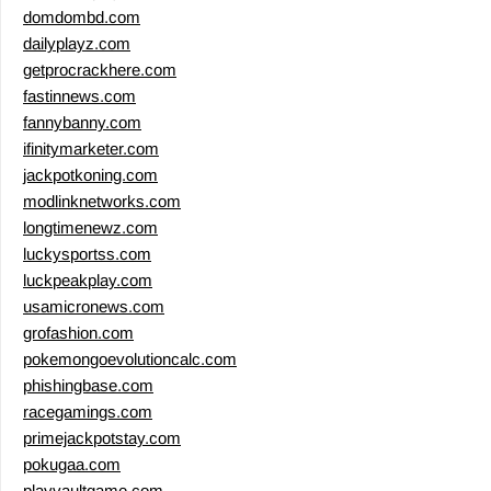
domdombd.com
dailyplayz.com
getprocrackhere.com
fastinnews.com
fannybanny.com
ifinitymarketer.com
jackpotkoning.com
modlinknetworks.com
longtimenewz.com
luckysportss.com
luckpeakplay.com
usamicronews.com
grofashion.com
pokemongoevolutioncalc.com
phishingbase.com
racegamings.com
primejackpotstay.com
pokugaa.com
playvaultgame.com