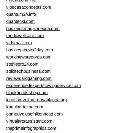
vibecasaconcepts.com
quantum24.info
quantenki.com
businessmagazineusa.com
medicwellcare.com
vidsmall.com
businessnews2day.com
worldnewsrecords.com
sterilepro24.com
solidtechbusiness.com
reviewcardgaming.com
experiencedexpertstowingservice.com
blackheadsshop.com
location-voiture-casablanca.org
kpaulbartelme.com
comedyclubofhiltonhead.com
virtualartsassistant.com
theprimeinfographics.com