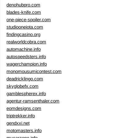
denohubpro.com
blades-knife.com
one-piece-spoiler.com
studiooneiota.com
findingcasino.org
realworldcobra.com
automachine.info
autospeedsters.info
wagerchampion.info
monomousumicontest.com
deadricklingo.com
skyglobefx.com
gamblespherex.info
agentur-ramsenthaler.com
eomdesigns.com
triptrekker.info
gendxxi.net
motomasters.info
mycarzone.info