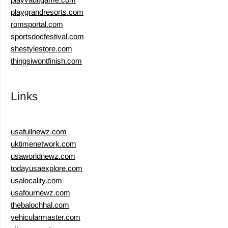
playgrandresorts.com
romsportal.com
sportsdocfestival.com
shestylestore.com
thingsiwontfinish.com
Links
usafullnewz.com
uktimenetwork.com
usaworldnewz.com
todayusaexplore.com
usalocality.com
usafournewz.com
thebalochhal.com
vehicularmaster.com