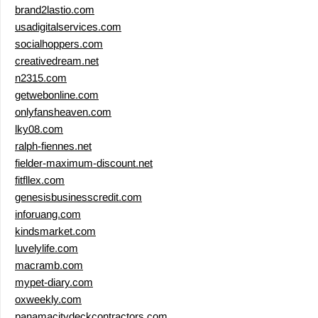
brand2lastio.com
usadigitalservices.com
socialhoppers.com
creativedream.net
n2315.com
getwebonline.com
onlyfansheaven.com
lky08.com
ralph-fiennes.net
fielder-maximum-discount.net
fitfllex.com
genesisbusinesscredit.com
inforuang.com
kindsmarket.com
luvelylife.com
macramb.com
mypet-diary.com
oxweekly.com
panamacitydeckcontractors.com