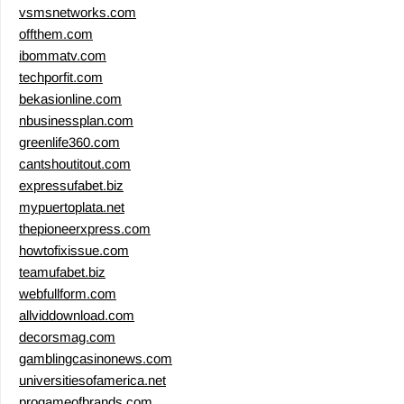
vsmsnetworks.com
offthem.com
ibommatv.com
techporfit.com
bekasionline.com
nbusinessplan.com
greenlife360.com
cantshoutitout.com
expressufabet.biz
mypuertoplata.net
thepioneerxpress.com
howtofixissue.com
teamufabet.biz
webfullform.com
allviddownload.com
decorsmag.com
gamblingcasinonews.com
universitiesofamerica.net
progameofbrands.com