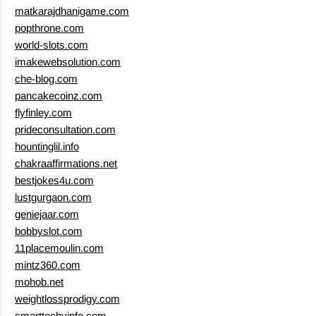
matkarajdhanigame.com
popthrone.com
world-slots.com
imakewebsolution.com
che-blog.com
pancakecoinz.com
flyfinley.com
prideconsultation.com
hountinglil.info
chakraaffirmations.net
bestjokes4u.com
lustgurgaon.com
geniejaar.com
bobbyslot.com
11placemoulin.com
mintz360.com
mohob.net
weightlossprodigy.com
smarttechyinfo.com