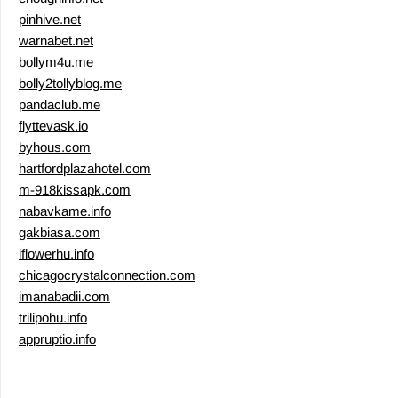
pinhive.net
warnabet.net
bollym4u.me
bolly2tollyblog.me
pandaclub.me
flyttevask.io
byhous.com
hartfordplazahotel.com
m-918kissapk.com
nabavkame.info
gakbiasa.com
iflowerhu.info
chicagocrystalconnection.com
imanabadii.com
trilipohu.info
appruptio.info