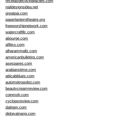
recetasdecocinafaciles.com
naildesignsidea.net
greatpai.com
paperlanterntheatre.org
freeworshipnetwork.com
watercraftllc.com
abourge.com
afiliixs.com
alharammallz.com
americanbulletins.com
asespares.com
arabianstime.com
atticabblues.com
autometropolist.com
beautycreamreview.com
coinmoh.com
cyclopsreview.com
dattgen.com
didoivatnang.com