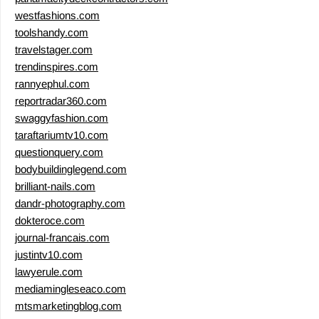
westfashions.com
toolshandy.com
travelstager.com
trendinspires.com
rannyephul.com
reportradar360.com
swaggyfashion.com
taraftariumtv10.com
questionquery.com
bodybuildinglegend.com
brilliant-nails.com
dandr-photography.com
dokteroce.com
journal-francais.com
justintv10.com
lawyerule.com
mediamingleseaco.com
mtsmarketingblog.com