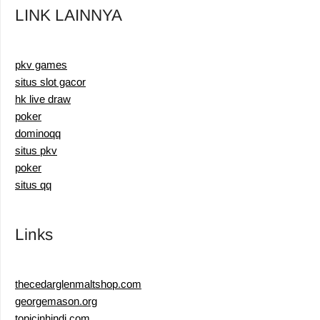
LINK LAINNYA
pkv games
situs slot gacor
hk live draw
poker
dominoqq
situs pkv
poker
situs qq
Links
thecedarglenmaltshop.com
georgemason.org
topicinhindi.com