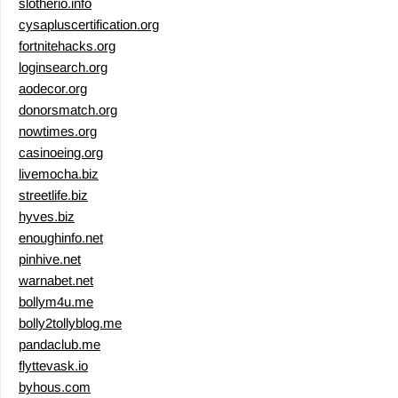
slotherio.info
cysapluscertification.org
fortnitehacks.org
loginsearch.org
aodecor.org
donorsmatch.org
nowtimes.org
casinoeing.org
livemocha.biz
streetlife.biz
hyves.biz
enoughinfo.net
pinhive.net
warnabet.net
bollym4u.me
bolly2tollyblog.me
pandaclub.me
flyttevask.io
byhous.com