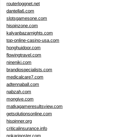
routerloggnet.net
dantella6.com
slotsgamesone.com
hispinzone.com
kalyanbazarnights.com
top-online-casino-usa.com
honghuidoor.com
flowingtravel.com
nineniki.com
brandiospecialists.com
medicalcare7.com
adtennaball.com
nabzah.com
mongive.com
matkagameresultsview.com
getsolutionsonline.com
hispinner.org
criticalinsurance.info
nokariposter.com