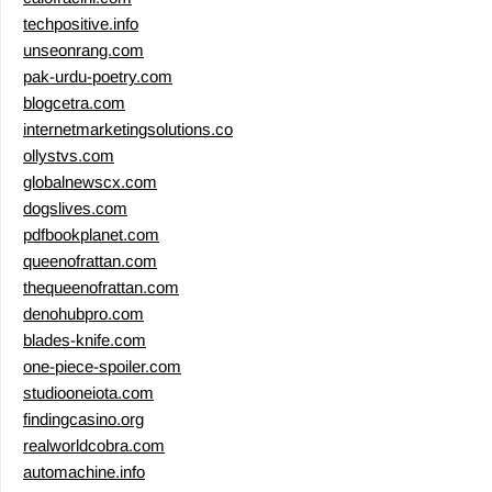
techpositive.info
unseonrang.com
pak-urdu-poetry.com
blogcetra.com
internetmarketingsolutions.co
ollystvs.com
globalnewscx.com
dogslives.com
pdfbookplanet.com
queenofrattan.com
thequeenofrattan.com
denohubpro.com
blades-knife.com
one-piece-spoiler.com
studiooneiota.com
findingcasino.org
realworldcobra.com
automachine.info