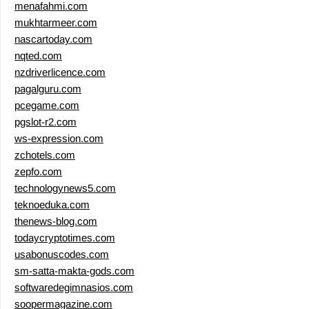
menafahmi.com
mukhtarmeer.com
nascartoday.com
nqted.com
nzdriverlicence.com
pagalguru.com
pcegame.com
pgslot-r2.com
ws-expression.com
zchotels.com
zepfo.com
technologynews5.com
teknoeduka.com
thenews-blog.com
todaycryptotimes.com
usabonuscodes.com
sm-satta-makta-gods.com
softwaredegimnasios.com
soopermagazine.com