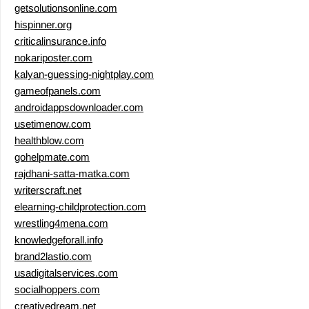
getsolutionsonline.com
hispinner.org
criticalinsurance.info
nokariposter.com
kalyan-guessing-nightplay.com
gameofpanels.com
androidappsdownloader.com
usetimenow.com
healthblow.com
gohelpmate.com
rajdhani-satta-matka.com
writerscraft.net
elearning-childprotection.com
wrestling4mena.com
knowledgeforall.info
brand2lastio.com
usadigitalservices.com
socialhoppers.com
creativedream.net