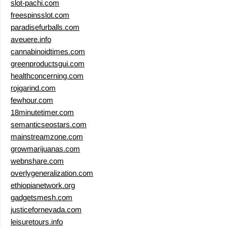
slot-pachi.com
freespinsslot.com
paradisefurballs.com
aveuere.info
cannabinoidtimes.com
greenproductsgui.com
healthconcerning.com
rojgarind.com
fewhour.com
18minutetimer.com
semanticseostars.com
mainstreamzone.com
growmarijuanas.com
webnshare.com
overlygeneralization.com
ethiopianetwork.org
gadgetsmesh.com
justicefornevada.com
leisuretours.info