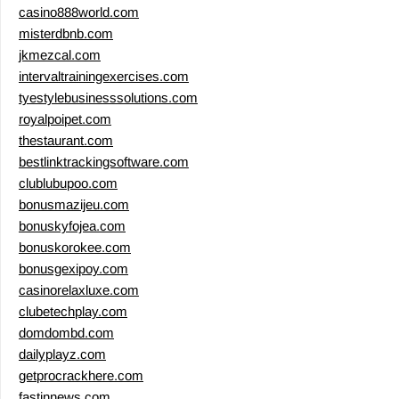
casino888world.com
misterdbnb.com
jkmezcal.com
intervaltrainingexercises.com
tyestylebusinesssolutions.com
royalpoipet.com
thestaurant.com
bestlinktrackingsoftware.com
clublubupoo.com
bonusmazijeu.com
bonuskyfojea.com
bonuskorokee.com
bonusgexipoy.com
casinorelaxluxe.com
clubetechplay.com
domdombd.com
dailyplayz.com
getprocrackhere.com
fastinnews.com