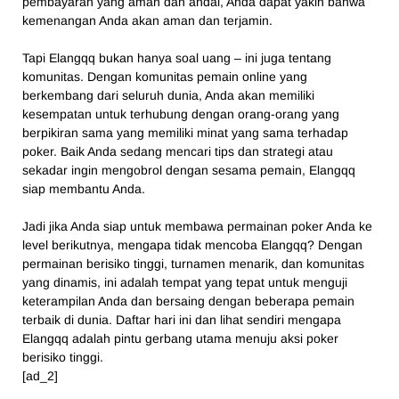
pembayaran yang aman dan andal, Anda dapat yakin bahwa
kemenangan Anda akan aman dan terjamin.
Tapi Elangqq bukan hanya soal uang – ini juga tentang
komunitas. Dengan komunitas pemain online yang
berkembang dari seluruh dunia, Anda akan memiliki
kesempatan untuk terhubung dengan orang-orang yang
berpikiran sama yang memiliki minat yang sama terhadap
poker. Baik Anda sedang mencari tips dan strategi atau
sekadar ingin mengobrol dengan sesama pemain, Elangqq
siap membantu Anda.
Jadi jika Anda siap untuk membawa permainan poker Anda ke
level berikutnya, mengapa tidak mencoba Elangqq? Dengan
permainan berisiko tinggi, turnamen menarik, dan komunitas
yang dinamis, ini adalah tempat yang tepat untuk menguji
keterampilan Anda dan bersaing dengan beberapa pemain
terbaik di dunia. Daftar hari ini dan lihat sendiri mengapa
Elangqq adalah pintu gerbang utama menuju aksi poker
berisiko tinggi.
[ad_2]