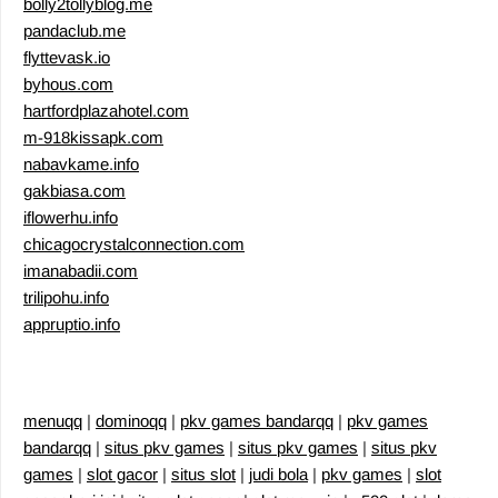
bolly2tollyblog.me
pandaclub.me
flyttevask.io
byhous.com
hartfordplazahotel.com
m-918kissapk.com
nabavkame.info
gakbiasa.com
iflowerhu.info
chicagocrystalconnection.com
imanabadii.com
trilipohu.info
appruptio.info
menuqq
|
dominoqq
|
pkv games bandarqq
|
pkv games
bandarqq
|
situs pkv games
|
situs pkv games
|
situs pkv
games
|
slot gacor
|
situs slot
|
judi bola
|
pkv games
|
slot