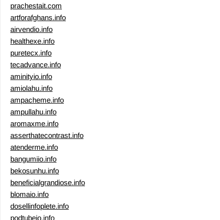
prachestait.com
artforafghans.info
airvendio.info
healthexe.info
puretecx.info
tecadvance.info
aminityio.info
amiolahu.info
ampacheme.info
ampullahu.info
aromaxme.info
asserthatecontrast.info
atenderme.info
bangumiio.info
bekosunhu.info
beneficialgrandiose.info
blomaio.info
dosellinfoplete.info
podtubeio.info