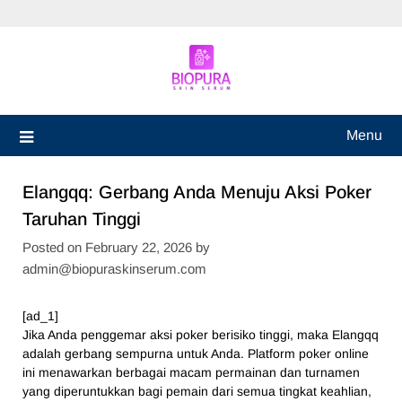
Skip
to
content
Menu
Elangqq: Gerbang Anda Menuju Aksi Poker
Taruhan Tinggi
Posted on
February 22, 2026
by
admin@biopuraskinserum.com
[ad_1]
Jika Anda penggemar aksi poker berisiko tinggi, maka Elangqq
adalah gerbang sempurna untuk Anda. Platform poker online
ini menawarkan berbagai macam permainan dan turnamen
yang diperuntukkan bagi pemain dari semua tingkat keahlian,