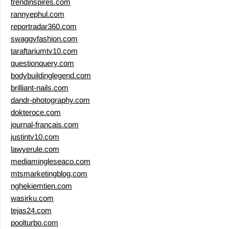
trendinspires.com
rannyephul.com
reportradar360.com
swaggyfashion.com
taraftariumtv10.com
questionquery.com
bodybuildinglegend.com
brilliant-nails.com
dandr-photography.com
dokteroce.com
journal-francais.com
justintv10.com
lawyerule.com
mediamingleseaco.com
mtsmarketingblog.com
nghekiemtien.com
wasirku.com
tejas24.com
poolturbo.com