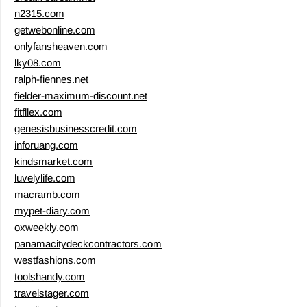
n2315.com
getwebonline.com
onlyfansheaven.com
lky08.com
ralph-fiennes.net
fielder-maximum-discount.net
fitfllex.com
genesisbusinesscredit.com
inforuang.com
kindsmarket.com
luvelylife.com
macramb.com
mypet-diary.com
oxweekly.com
panamacitydeckcontractors.com
westfashions.com
toolshandy.com
travelstager.com