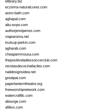
elibrary.biz
eczema-naturalcures.com
astro-bath.com
aghapal.com
altu-expo.com
authorjennijames.com
viajearoma.net
tsutsuji-parkin.com
agharab.com
cheapammousa.com
thepositiveladiessoccerclub.com
recetasdecocinafaciles.com
naildesignsidea.net
greatpai.com
paperlanterntheatre.org
freeworshipnetwork.com
watercraftllc.com
abourge.com
afiliixs.com