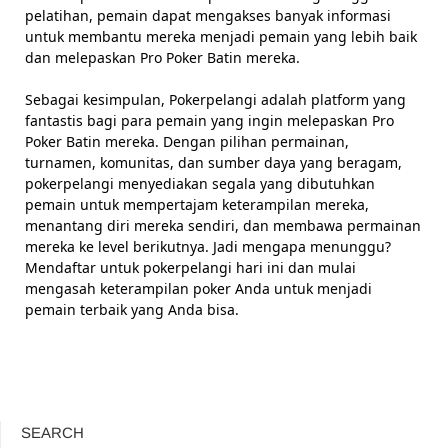
pelatihan, pemain dapat mengakses banyak informasi
untuk membantu mereka menjadi pemain yang lebih baik
dan melepaskan Pro Poker Batin mereka.
Sebagai kesimpulan, Pokerpelangi adalah platform yang
fantastis bagi para pemain yang ingin melepaskan Pro
Poker Batin mereka. Dengan pilihan permainan,
turnamen, komunitas, dan sumber daya yang beragam,
pokerpelangi menyediakan segala yang dibutuhkan
pemain untuk mempertajam keterampilan mereka,
menantang diri mereka sendiri, dan membawa permainan
mereka ke level berikutnya. Jadi mengapa menunggu?
Mendaftar untuk pokerpelangi hari ini dan mulai
mengasah keterampilan poker Anda untuk menjadi
pemain terbaik yang Anda bisa.
SEARCH