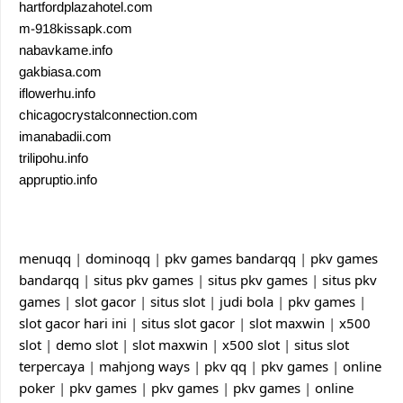
hartfordplazahotel.com
m-918kissapk.com
nabavkame.info
gakbiasa.com
iflowerhu.info
chicagocrystalconnection.com
imanabadii.com
trilipohu.info
appruptio.info
menuqq
|
dominoqq
|
pkv games bandarqq
|
pkv games
bandarqq
|
situs pkv games
|
situs pkv games
|
situs pkv
games
|
slot gacor
|
situs slot
|
judi bola
|
pkv games
|
slot gacor hari ini
|
situs slot gacor
|
slot maxwin
|
x500
slot
|
demo slot
|
slot maxwin
|
x500 slot
|
situs slot
terpercaya
|
mahjong ways
|
pkv qq
|
pkv games
|
online
poker
|
pkv games
|
pkv games
|
pkv games
|
online