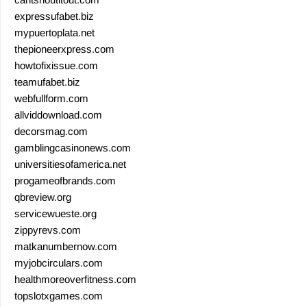
expressufabet.biz
mypuertoplata.net
thepioneerxpress.com
howtofixissue.com
teamufabet.biz
webfullform.com
allviddownload.com
decorsmag.com
gamblingcasinonews.com
universitiesofamerica.net
progameofbrands.com
qbreview.org
servicewueste.org
zippyrevs.com
matkanumbernow.com
myjobcirculars.com
healthmoreoverfitness.com
topslotxgames.com