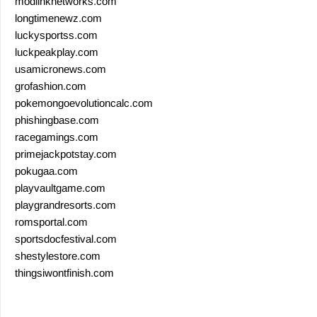
modlinknetworks.com
longtimenewz.com
luckysportss.com
luckpeakplay.com
usamicronews.com
grofashion.com
pokemongoevolutioncalc.com
phishingbase.com
racegamings.com
primejackpotstay.com
pokugaa.com
playvaultgame.com
playgrandresorts.com
romsportal.com
sportsdocfestival.com
shestylestore.com
thingsiwontfinish.com