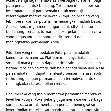
Pokerpelangi juga menawarkan berbagai turnamen bagi
para pemain untuk bersaing. Turnamen ini memberikan
kesempatan bagi para pemain untuk menguji
keterampilan mereka melawan kumpulan pesaing yang
lebih besar dan berpotensi memenangkan hadiah besar.
Apakah Anda ingin membangun bankroll Anda atau
bersenang -senang, turnamen pokerpelangi adalah cara
yang bagus untuk menantang diri sendiri dan
meningkatkan permainan Anda.
Fitur lain yang membedakan Pokerpelangi adalah
komunitas pemainnya. Platform ini menyediakan suasana
sosial di mana pemain dapat berinteraksi satu sama lain,
berbagi tips dan strategi, dan belajar satu sama lain. Rasa
persahabatan ini dapat membantu pemain merasa lebih
terhubung dengan permainan dan termotivasi untuk
meningkatkan keterampilan mereka.
Bagi mereka yang ingin membawa permainan mereka ke
level berikutnya, Pokerpelangi juga menawarkan berbagai
sumber daya untuk membantu pemain meningkatkan
keterampilan mereka. Dari panduan strategi hingga video