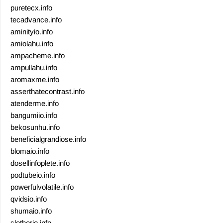
puretecx.info
tecadvance.info
aminityio.info
amiolahu.info
ampacheme.info
ampullahu.info
aromaxme.info
asserthatecontrast.info
atenderme.info
bangumiio.info
bekosunhu.info
beneficialgrandiose.info
blomaio.info
dosellinfoplete.info
podtubeio.info
powerfulvolatile.info
qvidsio.info
shumaio.info
slotherio.info