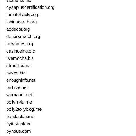
cysapluscertification.org
fortnitehacks.org
loginsearch.org
aodecor.org
donorsmatch.org
nowtimes.org
casinoeing.org
livemocha.biz
streetlife.biz
hyves.biz
enoughinfo.net
pinhive.net
warnabet.net
bollym4u.me
bolly2tollyblog.me
pandaclub.me
flyttevask.io
byhous.com