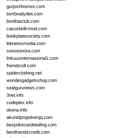
gurjoshhomes.com
tombradydiet.com
bonthaiclub.com
casusbelli-mod.com
bookplatesociety.com
lebnewsmedia.com
sonosonora.com
linkuusinternasional1.com
friendsroll.com
spiderclothing.net
wondergadgetsshop.com
seatgurunews.com
3net.info
codeplex.info
okena.info
akunidpropokerqq.com
bespokecardetailing.com
bestfriendscredit.com