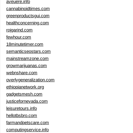
aveuere.info
cannabinoidtimes.com
greenproductsgui.com
healthconcerning.com
rojgarind.com
fewhour.com
18minutetimer.com
semanticseostars.com
mainstreamzone.com
growmarijuanas.com
webnshare.com
overlygeneralization.com
ethiopianetwork.org
gadgetsmesh.com
justicefornevada.com
leisuretours.info
hellotbsbro.com
farmandpetscare.com
computingservice.info