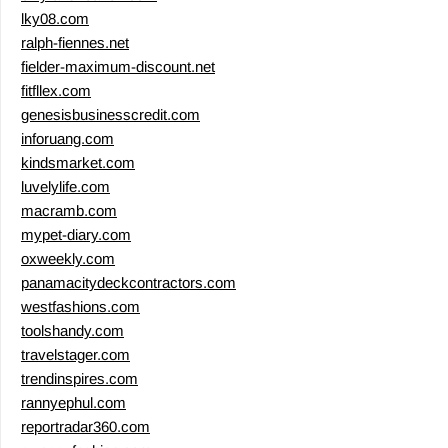
lky08.com
ralph-fiennes.net
fielder-maximum-discount.net
fitfllex.com
genesisbusinesscredit.com
inforuang.com
kindsmarket.com
luvelylife.com
macramb.com
mypet-diary.com
oxweekly.com
panamacitydeckcontractors.com
westfashions.com
toolshandy.com
travelstager.com
trendinspires.com
rannyephul.com
reportradar360.com