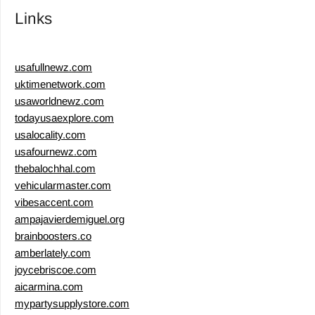
Links
usafullnewz.com
uktimenetwork.com
usaworldnewz.com
todayusaexplore.com
usalocality.com
usafournewz.com
thebalochhal.com
vehicularmaster.com
vibesaccent.com
ampajavierdemiguel.org
brainboosters.co
amberlately.com
joycebriscoe.com
aicarmina.com
mypartysupplystore.com