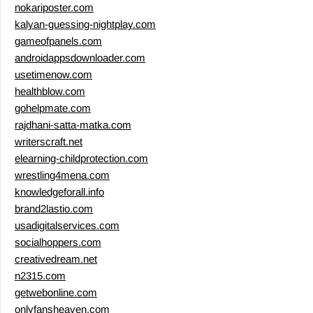
nokariposter.com
kalyan-guessing-nightplay.com
gameofpanels.com
androidappsdownloader.com
usetimenow.com
healthblow.com
gohelpmate.com
rajdhani-satta-matka.com
writerscraft.net
elearning-childprotection.com
wrestling4mena.com
knowledgeforall.info
brand2lastio.com
usadigitalservices.com
socialhoppers.com
creativedream.net
n2315.com
getwebonline.com
onlyfansheaven.com