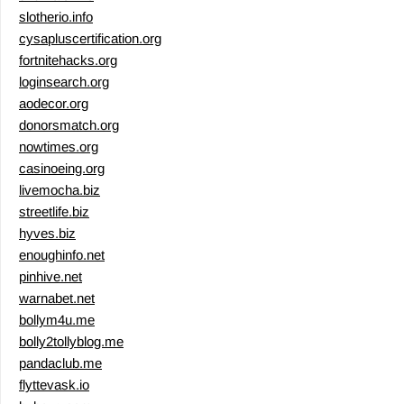
slotherio.info
cysapluscertification.org
fortnitehacks.org
loginsearch.org
aodecor.org
donorsmatch.org
nowtimes.org
casinoeing.org
livemocha.biz
streetlife.biz
hyves.biz
enoughinfo.net
pinhive.net
warnabet.net
bollym4u.me
bolly2tollyblog.me
pandaclub.me
flyttevask.io