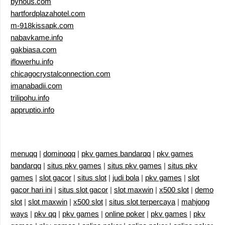
byhous.com
hartfordplazahotel.com
m-918kissapk.com
nabavkame.info
gakbiasa.com
iflowerhu.info
chicagocrystalconnection.com
imanabadii.com
trilipohu.info
appruptio.info
menuqq
|
dominoqq
|
pkv games bandarqq
|
pkv games
bandarqq
|
situs pkv games
|
situs pkv games
|
situs pkv
games
|
slot gacor
|
situs slot
|
judi bola
|
pkv games
|
slot
gacor hari ini
|
situs slot gacor
|
slot maxwin
|
x500 slot
|
demo
slot
|
slot maxwin
|
x500 slot
|
situs slot terpercaya
|
mahjong
ways
|
pkv qq
|
pkv games
|
online poker
|
pkv games
|
pkv