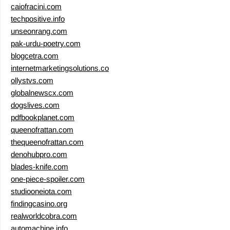
caiofracini.com
techpositive.info
unseonrang.com
pak-urdu-poetry.com
blogcetra.com
internetmarketingsolutions.co
ollystvs.com
globalnewscx.com
dogslives.com
pdfbookplanet.com
queenofrattan.com
thequeenofrattan.com
denohubpro.com
blades-knife.com
one-piece-spoiler.com
studiooneiota.com
findingcasino.org
realworldcobra.com
automachine.info