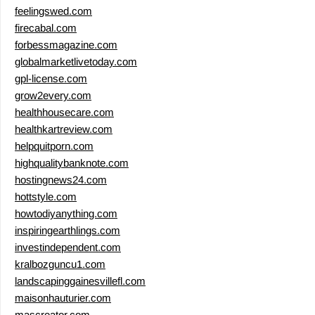
feelingswed.com
firecabal.com
forbessmagazine.com
globalmarketlivetoday.com
gpl-license.com
grow2every.com
healthhousecare.com
healthkartreview.com
helpquitporn.com
highqualitybanknote.com
hostingnews24.com
hottstyle.com
howtodiyanything.com
inspiringearthlings.com
investindependent.com
kralbozguncu1.com
landscapinggainesvillefl.com
maisonhauturier.com
mascreator.com