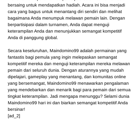
bersaing untuk mendapatkan hadiah. Acara ini bisa menjadi
cara yang bagus untuk menantang diri sendiri dan melihat
bagaimana Anda menumpuk melawan pemain lain. Dengan
berpartisipasi dalam turnamen, Anda dapat menguji
keterampilan Anda dan menunjukkan semangat kompetitif
Anda di panggung global.
Secara keseluruhan, Maindomino99 adalah permainan yang
fantastis bagi pemula yang ingin melepaskan semangat
kompetitif mereka dan menguji keterampilan mereka melawan
pemain dari seluruh dunia. Dengan aturannya yang mudah
dipelajari, gameplay yang menantang, dan komunitas online
yang bersemangat, Maindomino99 menawarkan pengalaman
yang mendebarkan dan menarik bagi para pemain dari semua
tingkat keterampilan. Jadi mengapa menunggu? Selami dunia
Maindomino99 hari ini dan biarkan semangat kompetitif Anda
bersinar!
[ad_2]