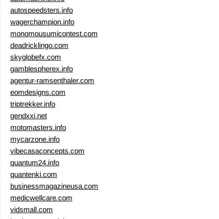
autospeedsters.info
wagerchampion.info
monomousumicontest.com
deadricklingo.com
skyglobefx.com
gamblespherex.info
agentur-ramsenthaler.com
eomdesigns.com
triptrekker.info
gendxxi.net
motomasters.info
mycarzone.info
vibecasaconcepts.com
quantum24.info
quantenki.com
businessmagazineusa.com
medicwellcare.com
vidsmall.com