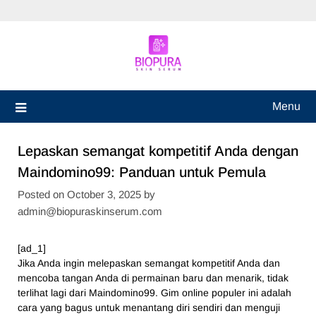
Skip
to
content
Menu
Lepaskan semangat kompetitif Anda dengan
Maindomino99: Panduan untuk Pemula
Posted on
October 3, 2025
by
admin@biopuraskinserum.com
[ad_1]
Jika Anda ingin melepaskan semangat kompetitif Anda dan
mencoba tangan Anda di permainan baru dan menarik, tidak
terlihat lagi dari Maindomino99. Gim online populer ini adalah
cara yang bagus untuk menantang diri sendiri dan menguji