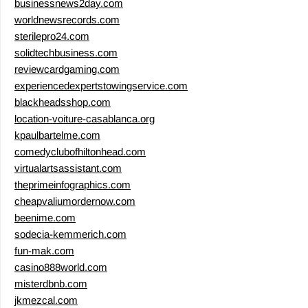
businessnews2day.com
worldnewsrecords.com
sterilepro24.com
solidtechbusiness.com
reviewcardgaming.com
experiencedexpertstowingservice.com
blackheadsshop.com
location-voiture-casablanca.org
kpaulbartelme.com
comedyclubofhiltonhead.com
virtualartsassistant.com
theprimeinfographics.com
cheapvaliumordernow.com
beenime.com
sodecia-kemmerich.com
fun-mak.com
casino888world.com
misterdbnb.com
jkmezcal.com