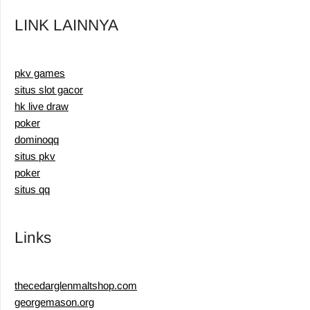
LINK LAINNYA
pkv games
situs slot gacor
hk live draw
poker
dominoqq
situs pkv
poker
situs qq
Links
thecedarglenmaltshop.com
georgemason.org