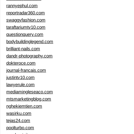
rannyephul.com
reportradar360.com
swaggyfashion.com
taraftariumtv10.com
questionquery.com
bodybuildinglegend.com
brilliant-nails.com
dandr-photography.com
dokteroce.com
journal-francais.com
justintv10.com
lawyerule.com
mediamingleseaco.com
mtsmarketingblog.com
nghekiemtien.com
wasirku.com
tejas24.com
poolturbo.com