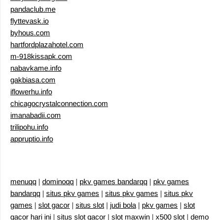
pandaclub.me
flyttevask.io
byhous.com
hartfordplazahotel.com
m-918kissapk.com
nabavkame.info
gakbiasa.com
iflowerhu.info
chicagocrystalconnection.com
imanabadii.com
trilipohu.info
appruptio.info
menuqq
|
dominoqq
|
pkv games bandarqq
|
pkv games
bandarqq
|
situs pkv games
|
situs pkv games
|
situs pkv
games
|
slot gacor
|
situs slot
|
judi bola
|
pkv games
|
slot
gacor hari ini
|
situs slot gacor
|
slot maxwin
|
x500 slot
|
demo