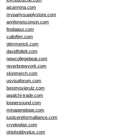
aicarmina.com
mypartysupplystore.com
annforwisconsin.com
findjaipur.com
cultofjim.com
glimmerick.com
davidfollett.com
newcollegebeat.com
reverbnewyork.com
skinmerch.com
usvisaforum.com
bestmovierulz.com
jagalchi-trade.com
loopersound.com
minapenelope.com
justicereformalliance.com
cryptoglax.com
ohiohobbyplus.com