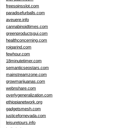
freespinsslot.com
paradisefurballs.com
aveuere.info
cannabinoidtimes.com
greenproductsgui.com
healthconcerning.com
rojgarind.com
fewhour.com
18minutetimer.com
semanticseostars.com
mainstreamzone.com
growmarijuanas.com
webnshare.com
overlygeneralization.com
ethiopianetwork.org
gadgetsmesh.com
justicefornevada.com
leisuretours.info