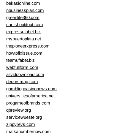
bekasionline.com
nbusinessplan.com
greenlife360.com
cantshoutitout.com
expressufabet.biz
mypuertoplata.net
thepioneerxpress.com
howtofixissue.com
teamufabet.biz
webfullform.com
allviddownload.com
decorsmag.com
gamblingcasinonews.com
universitiesofamerica.net
progameofbrands.com
qbreview.org
servicewueste.org
zippyrevs.com
matkanumbernow.com