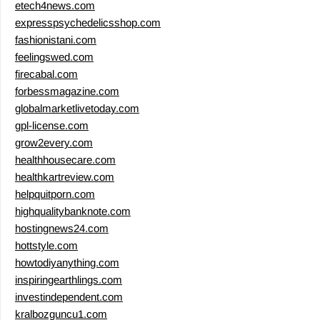
etech4news.com
expresspsychedelicsshop.com
fashionistani.com
feelingswed.com
firecabal.com
forbessmagazine.com
globalmarketlivetoday.com
gpl-license.com
grow2every.com
healthhousecare.com
healthkartreview.com
helpquitporn.com
highqualitybanknote.com
hostingnews24.com
hottstyle.com
howtodiyanything.com
inspiringearthlings.com
investindependent.com
kralbozguncu1.com