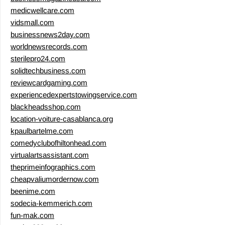
medicwellcare.com
vidsmall.com
businessnews2day.com
worldnewsrecords.com
sterilepro24.com
solidtechbusiness.com
reviewcardgaming.com
experiencedexpertstowingservice.com
blackheadsshop.com
location-voiture-casablanca.org
kpaulbartelme.com
comedyclubofhiltonhead.com
virtualartsassistant.com
theprimeinfographics.com
cheapvaliumordernow.com
beenime.com
sodecia-kemmerich.com
fun-mak.com