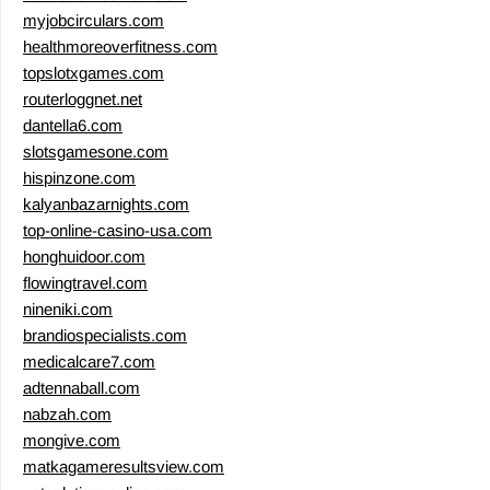
myjobcirculars.com
healthmoreoverfitness.com
topslotxgames.com
routerloggnet.net
dantella6.com
slotsgamesone.com
hispinzone.com
kalyanbazarnights.com
top-online-casino-usa.com
honghuidoor.com
flowingtravel.com
nineniki.com
brandiospecialists.com
medicalcare7.com
adtennaball.com
nabzah.com
mongive.com
matkagameresultsview.com