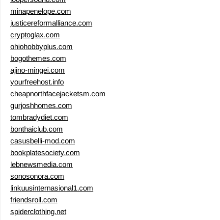
minapenelope.com
justicereformalliance.com
cryptoglax.com
ohiohobbyplus.com
bogothemes.com
ajino-mingei.com
yourfreehost.info
cheapnorthfacejacketsm.com
gurjoshhomes.com
tombradydiet.com
bonthaiclub.com
casusbelli-mod.com
bookplatesociety.com
lebnewsmedia.com
sonosonora.com
linkuusinternasional1.com
friendsroll.com
spiderclothing.net