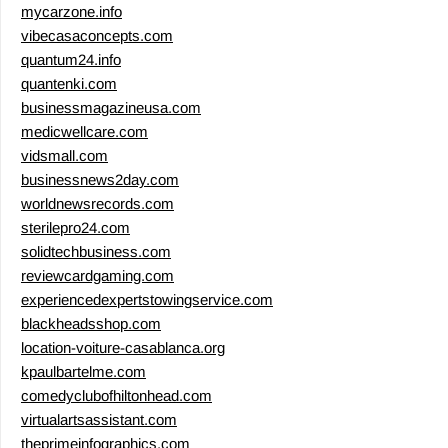
mycarzone.info
vibecasaconcepts.com
quantum24.info
quantenki.com
businessmagazineusa.com
medicwellcare.com
vidsmall.com
businessnews2day.com
worldnewsrecords.com
sterilepro24.com
solidtechbusiness.com
reviewcardgaming.com
experiencedexpertstowingservice.com
blackheadsshop.com
location-voiture-casablanca.org
kpaulbartelme.com
comedyclubofhiltonhead.com
virtualartsassistant.com
theprimeinfographics.com