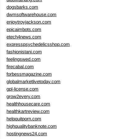
dogsbarks.com
dwmsoftwarehouse.com
enjoytroyjackson.com
epicaimbots.com
etech4news.com
expresspsychedelicsshop.com
fashionistani.com
feelingswed.com
firecabal.com
forbessmagazine.com
globalmarketlivetoday.com
gpl-license.com
grow2every.com
healthhousecare.com
healthkartreview.com
helpquitporn.com
highqualitybanknote.com
hostingnews24.com