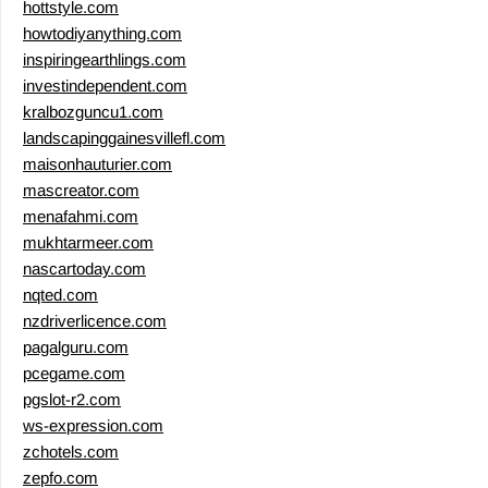
hottstyle.com
howtodiyanything.com
inspiringearthlings.com
investindependent.com
kralbozguncu1.com
landscapinggainesvillefl.com
maisonhauturier.com
mascreator.com
menafahmi.com
mukhtarmeer.com
nascartoday.com
nqted.com
nzdriverlicence.com
pagalguru.com
pcegame.com
pgslot-r2.com
ws-expression.com
zchotels.com
zepfo.com