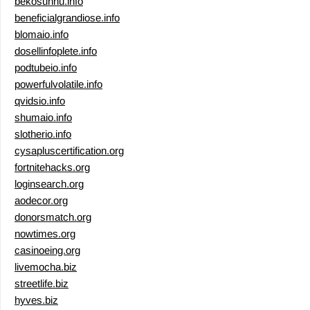
bekosunhu.info
beneficialgrandiose.info
blomaio.info
dosellinfoplete.info
podtubeio.info
powerfulvolatile.info
qvidsio.info
shumaio.info
slotherio.info
cysapluscertification.org
fortnitehacks.org
loginsearch.org
aodecor.org
donorsmatch.org
nowtimes.org
casinoeing.org
livemocha.biz
streetlife.biz
hyves.biz