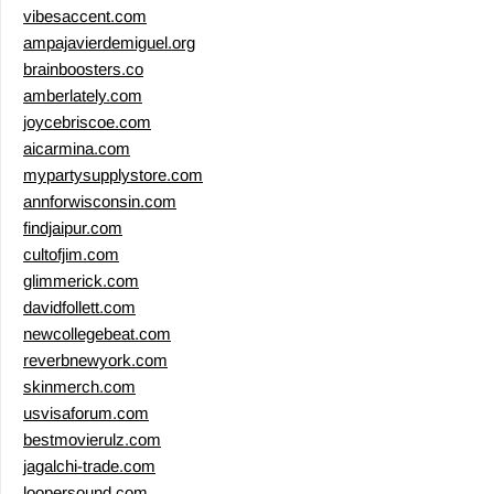
vibesaccent.com
ampajavierdemiguel.org
brainboosters.co
amberlately.com
joycebriscoe.com
aicarmina.com
mypartysupplystore.com
annforwisconsin.com
findjaipur.com
cultofjim.com
glimmerick.com
davidfollett.com
newcollegebeat.com
reverbnewyork.com
skinmerch.com
usvisaforum.com
bestmovierulz.com
jagalchi-trade.com
loopersound.com