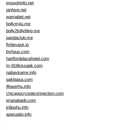
enoughinfo.net
pinhive.net
warnabet.net
bollym4u.me
bolly2tollyblog.me
pandaclub.me
flyttevask.io
byhous.com
hartfordplazahotel.com
m-918kissapk.com
nabavkame.info
gakbiasa.com
iflowerhu.info
chicagocrystalconnection.com
imanabadii.com
trilipohu.info
appruptio.info