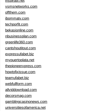
inspiratif.net
vsmsnetworks.com
offthem.com
ibommatv.com
techporfit.com
bekasionline.com
nbusinessplan.com
greenlife360.com
cantshoutitout.com
expressufabet.biz
mypuertoplata.net
thepioneerxpress.com
howtofixissue.com
teamufabet.biz
webfullform.com
allviddownload.com
decorsmag.com
gamblingcasinonews.com
universitiesofamerica.net