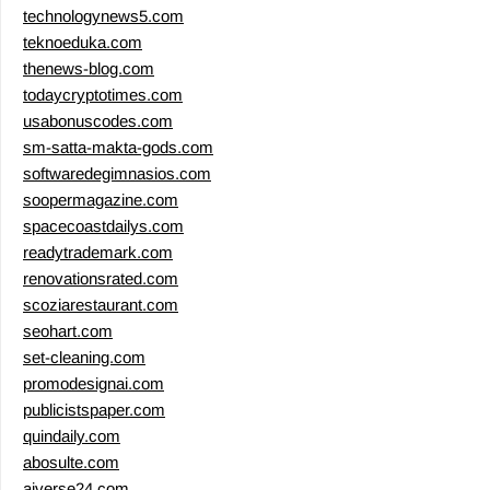
technologynews5.com
teknoeduka.com
thenews-blog.com
todaycryptotimes.com
usabonuscodes.com
sm-satta-makta-gods.com
softwaredegimnasios.com
soopermagazine.com
spacecoastdailys.com
readytrademark.com
renovationsrated.com
scoziarestaurant.com
seohart.com
set-cleaning.com
promodesignai.com
publicistspaper.com
quindaily.com
abosulte.com
aiverse24.com