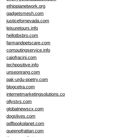
ethiopianetwork.org
gadgetsmesh.com
justicefornevada.com
leisuretours.info
hellotbsbro.com
farmandpetscare.com
computingservice.info
caiofracini.com
techpositive.info
unseonrang.com
pak-urdu-poetry.com
blogcetra.com
internetmarketingsolutions.co
ollystvs.com
globalnewscx.com
dogslives.com
pdfbookplanet.com
queenofrattan.com