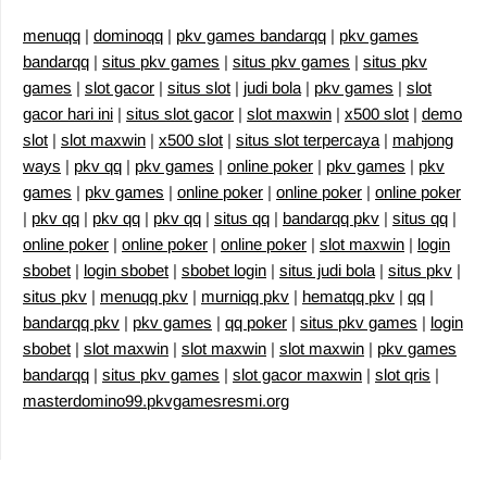
menuqq
|
dominoqq
|
pkv games bandarqq
|
pkv games
bandarqq
|
situs pkv games
|
situs pkv games
|
situs pkv
games
|
slot gacor
|
situs slot
|
judi bola
|
pkv games
|
slot
gacor hari ini
|
situs slot gacor
|
slot maxwin
|
x500 slot
|
demo
slot
|
slot maxwin
|
x500 slot
|
situs slot terpercaya
|
mahjong
ways
|
pkv qq
|
pkv games
|
online poker
|
pkv games
|
pkv
games
|
pkv games
|
online poker
|
online poker
|
online poker
|
pkv qq
|
pkv qq
|
pkv qq
|
situs qq
|
bandarqq pkv
|
situs qq
|
online poker
|
online poker
|
online poker
|
slot maxwin
|
login
sbobet
|
login sbobet
|
sbobet login
|
situs judi bola
|
situs pkv
|
situs pkv
|
menuqq pkv
|
murniqq pkv
|
hematqq pkv
|
qq
|
bandarqq pkv
|
pkv games
|
qq poker
|
situs pkv games
|
login
sbobet
|
slot maxwin
|
slot maxwin
|
slot maxwin
|
pkv games
bandarqq
|
situs pkv games
|
slot gacor maxwin
|
slot qris
|
masterdomino99.pkvgamesresmi.org