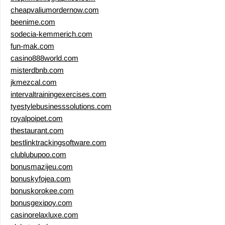
cheapvaliumordernow.com
beenime.com
sodecia-kemmerich.com
fun-mak.com
casino888world.com
misterdbnb.com
jkmezcal.com
intervaltrainingexercises.com
tyestylebusinesssolutions.com
royalpoipet.com
thestaurant.com
bestlinktrackingsoftware.com
clublubupoo.com
bonusmazijeu.com
bonuskyfojea.com
bonuskorokee.com
bonusgexipoy.com
casinorelaxluxe.com