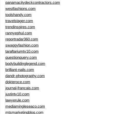
panamacitydeckcontractors.com
westfashions.com
toolshandy.com
travelstager.com
trendinspires.com
rannyephul.com
reportradar360.com
swaggyfashion.com
taraftariumtv10.com
questionquery.com
bodybuildinglegend.com
brilliant-nails.com
dandr-photography.com
dokteroce.com
journal-francais.com
justintv10.com
lawyerule.com
mediamingleseaco.com
mtsmarketingblog.com