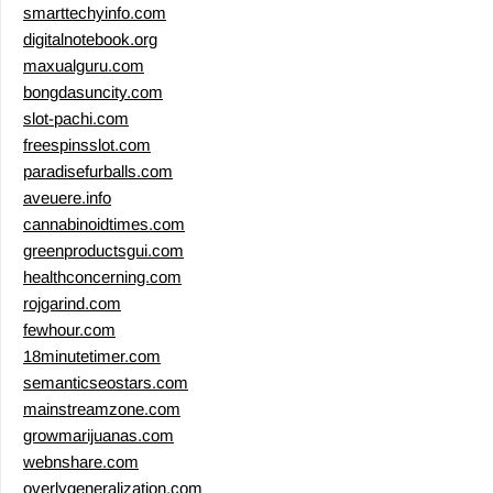
smarttechyinfo.com
digitalnotebook.org
maxualguru.com
bongdasuncity.com
slot-pachi.com
freespinsslot.com
paradisefurballs.com
aveuere.info
cannabinoidtimes.com
greenproductsgui.com
healthconcerning.com
rojgarind.com
fewhour.com
18minutetimer.com
semanticseostars.com
mainstreamzone.com
growmarijuanas.com
webnshare.com
overlygeneralization.com