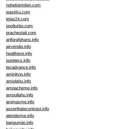
nghekiemtien.com
wasirku.com
tejas24.com
poolturbo.com
prachestait.com
artforafghans.info
airvendio.info
healthexe.info
puretecx.info
tecadvance.info
aminityio.info
amiolahu.info
ampacheme.info
ampullahu.info
aromaxme.info
asserthatecontrast.info
atenderme.info
bangumiio.info