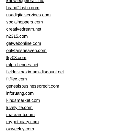
knowledgeforall.info
brand2lastio.com
usadigitalservices.com
socialhoppers.com
creativedream.net
n2315.com
getwebonline.com
onlyfansheaven.com
lky08.com
ralph-fiennes.net
fielder-maximum-discount.net
fitfllex.com
genesisbusinesscredit.com
inforuang.com
kindsmarket.com
luvelylife.com
macramb.com
mypet-diary.com
oxweekly.com