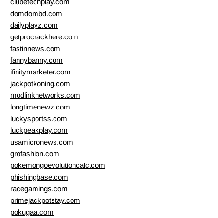
clubetechplay.com
domdombd.com
dailyplayz.com
getprocrackhere.com
fastinnews.com
fannybanny.com
ifinitymarketer.com
jackpotkoning.com
modlinknetworks.com
longtimenewz.com
luckysportss.com
luckpeakplay.com
usamicronews.com
grofashion.com
pokemongoevolutioncalc.com
phishingbase.com
racegamings.com
primejackpotstay.com
pokugaa.com