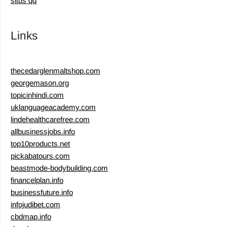
situs qq
Links
thecedarglenmaltshop.com
georgemason.org
topicinhindi.com
uklanguageacademy.com
lindehealthcarefree.com
allbusinessjobs.info
top10products.net
pickabatours.com
beastmode-bodybuilding.com
financelplan.info
businessfuture.info
infojudibet.com
cbdmap.info