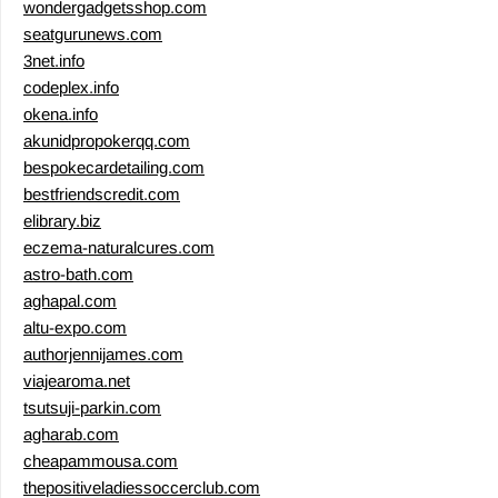
wondergadgetsshop.com
seatgurunews.com
3net.info
codeplex.info
okena.info
akunidpropokerqq.com
bespokecardetailing.com
bestfriendscredit.com
elibrary.biz
eczema-naturalcures.com
astro-bath.com
aghapal.com
altu-expo.com
authorjennijames.com
viajearoma.net
tsutsuji-parkin.com
agharab.com
cheapammousa.com
thepositiveladiessoccerclub.com