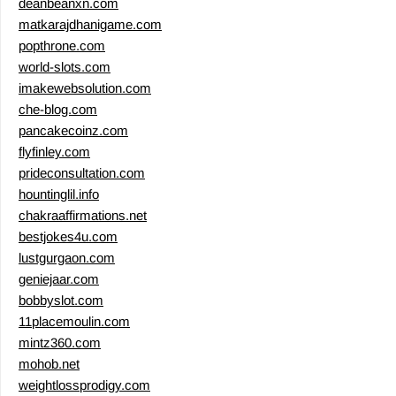
deanbeanxn.com
matkarajdhanigame.com
popthrone.com
world-slots.com
imakewebsolution.com
che-blog.com
pancakecoinz.com
flyfinley.com
prideconsultation.com
hountinglil.info
chakraaffirmations.net
bestjokes4u.com
lustgurgaon.com
geniejaar.com
bobbyslot.com
11placemoulin.com
mintz360.com
mohob.net
weightlossprodigy.com