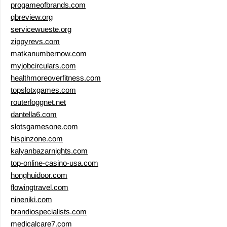
progameofbrands.com
qbreview.org
servicewueste.org
zippyrevs.com
matkanumbernow.com
myjobcirculars.com
healthmoreoverfitness.com
topslotxgames.com
routerloggnet.net
dantella6.com
slotsgamesone.com
hispinzone.com
kalyanbazarnights.com
top-online-casino-usa.com
honghuidoor.com
flowingtravel.com
nineniki.com
brandiospecialists.com
medicalcare7.com