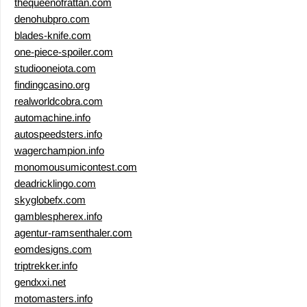
thequeenofrattan.com
denohubpro.com
blades-knife.com
one-piece-spoiler.com
studiooneiota.com
findingcasino.org
realworldcobra.com
automachine.info
autospeedsters.info
wagerchampion.info
monomousumicontest.com
deadricklingo.com
skyglobefx.com
gamblespherex.info
agentur-ramsenthaler.com
eomdesigns.com
triptrekker.info
gendxxi.net
motomasters.info