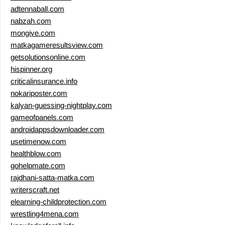
adtennaball.com
nabzah.com
mongive.com
matkagameresultsview.com
getsolutionsonline.com
hispinner.org
criticalinsurance.info
nokariposter.com
kalyan-guessing-nightplay.com
gameofpanels.com
androidappsdownloader.com
usetimenow.com
healthblow.com
gohelpmate.com
rajdhani-satta-matka.com
writerscraft.net
elearning-childprotection.com
wrestling4mena.com