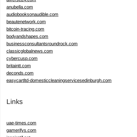
anubella.com
audiobooksonaudible.com
beautenetwork.com
bitcoin-tracing.com
bodyandshapes.com
businessconsultantsroundrock.com
classicglobalnews.com
cybercusp.com
britaintt.com
deconds.com
easycartltd-domesticcleaningservicesedinburgh.com
Links
uae-times.com
gamerifys.com