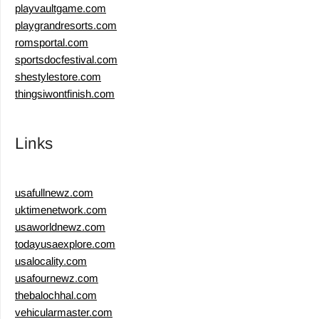
playvaultgame.com
playgrandresorts.com
romsportal.com
sportsdocfestival.com
shestylestore.com
thingsiwontfinish.com
Links
usafullnewz.com
uktimenetwork.com
usaworldnewz.com
todayusaexplore.com
usalocality.com
usafournewz.com
thebalochhal.com
vehicularmaster.com