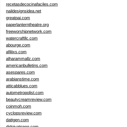
recetasdecocinafaciles.com
naildesignsidea.net
greatpai.com
paperlanterntheatre.org
freeworshipnetwork.com
watercraftllc.com
abourge.com
afiliixs.com
alharammallz.com
americanbulletins.com
asespares.com
arabianstime.com
atticabblues.com
autometropolist.com
beautycreamreview.com
coinmoh.com
cyclopsreview.com
dattgen.com
didoivatnang.com