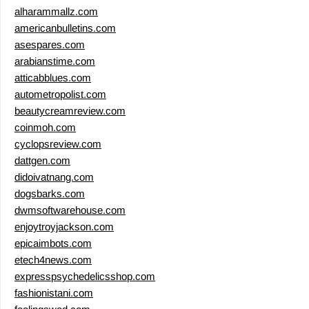
alharammallz.com
americanbulletins.com
asespares.com
arabianstime.com
atticabblues.com
autometropolist.com
beautycreamreview.com
coinmoh.com
cyclopsreview.com
dattgen.com
didoivatnang.com
dogsbarks.com
dwmsoftwarehouse.com
enjoytroyjackson.com
epicaimbots.com
etech4news.com
expresspsychedelicsshop.com
fashionistani.com