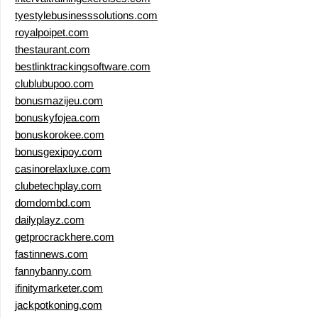
tyestylebusinesssolutions.com
royalpoipet.com
thestaurant.com
bestlinktrackingsoftware.com
clublubupoo.com
bonusmazijeu.com
bonuskyfojea.com
bonuskorokee.com
bonusgexipoy.com
casinorelaxluxe.com
clubetechplay.com
domdombd.com
dailyplayz.com
getprocrackhere.com
fastinnews.com
fannybanny.com
ifinitymarketer.com
jackpotkoning.com