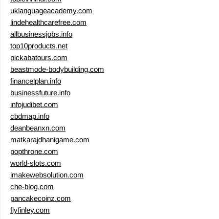
uklanguageacademy.com
lindehealthcarefree.com
allbusinessjobs.info
top10products.net
pickabatours.com
beastmode-bodybuilding.com
financelplan.info
businessfuture.info
infojudibet.com
cbdmap.info
deanbeanxn.com
matkarajdhanigame.com
popthrone.com
world-slots.com
imakewebsolution.com
che-blog.com
pancakecoinz.com
flyfinley.com