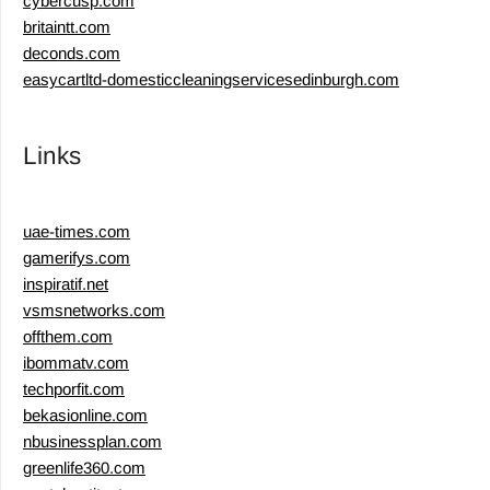
cybercusp.com
britaintt.com
deconds.com
easycartltd-domesticcleaningservicesedinburgh.com
Links
uae-times.com
gamerifys.com
inspiratif.net
vsmsnetworks.com
offthem.com
ibommatv.com
techporfit.com
bekasionline.com
nbusinessplan.com
greenlife360.com