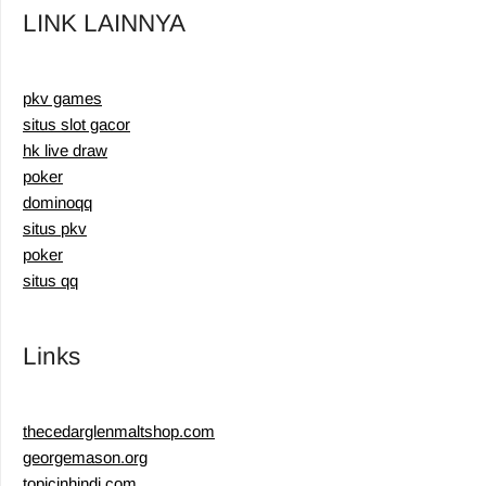
LINK LAINNYA
pkv games
situs slot gacor
hk live draw
poker
dominoqq
situs pkv
poker
situs qq
Links
thecedarglenmaltshop.com
georgemason.org
topicinhindi.com