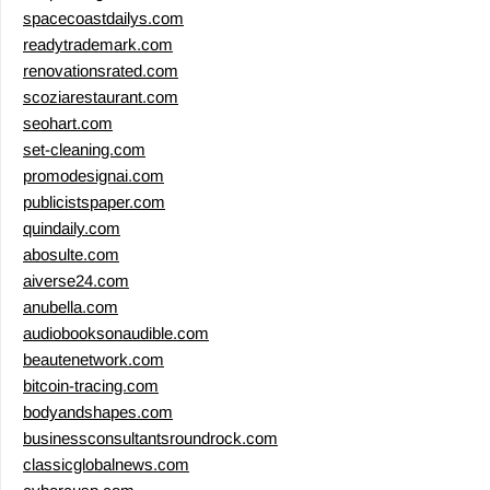
spacecoastdailys.com
readytrademark.com
renovationsrated.com
scoziarestaurant.com
seohart.com
set-cleaning.com
promodesignai.com
publicistspaper.com
quindaily.com
abosulte.com
aiverse24.com
anubella.com
audiobooksonaudible.com
beautenetwork.com
bitcoin-tracing.com
bodyandshapes.com
businessconsultantsroundrock.com
classicglobalnews.com