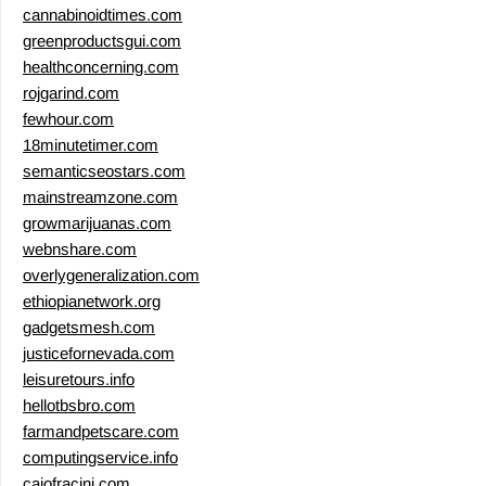
cannabinoidtimes.com
greenproductsgui.com
healthconcerning.com
rojgarind.com
fewhour.com
18minutetimer.com
semanticseostars.com
mainstreamzone.com
growmarijuanas.com
webnshare.com
overlygeneralization.com
ethiopianetwork.org
gadgetsmesh.com
justicefornevada.com
leisuretours.info
hellotbsbro.com
farmandpetscare.com
computingservice.info
caiofracini.com