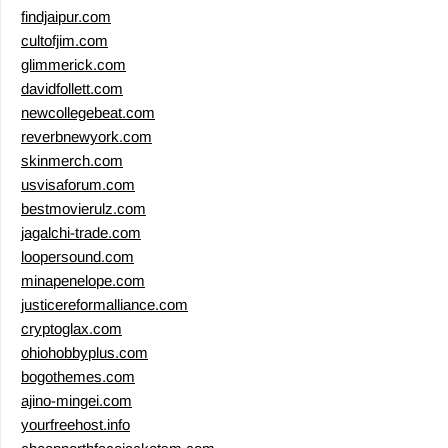
findjaipur.com
cultofjim.com
glimmerick.com
davidfollett.com
newcollegebeat.com
reverbnewyork.com
skinmerch.com
usvisaforum.com
bestmovierulz.com
jagalchi-trade.com
loopersound.com
minapenelope.com
justicereformalliance.com
cryptoglax.com
ohiohobbyplus.com
bogothemes.com
ajino-mingei.com
yourfreehost.info