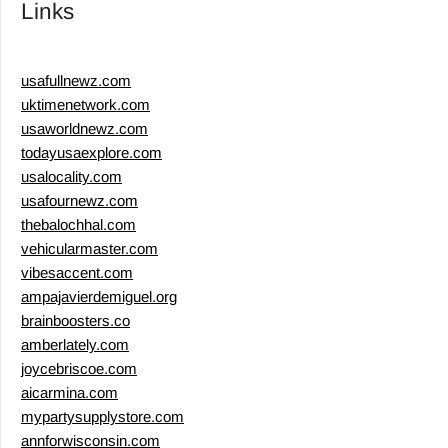
Links
usafullnewz.com
uktimenetwork.com
usaworldnewz.com
todayusaexplore.com
usalocality.com
usafournewz.com
thebalochhal.com
vehicularmaster.com
vibesaccent.com
ampajavierdemiguel.org
brainboosters.co
amberlately.com
joycebriscoe.com
aicarmina.com
mypartysupplystore.com
annforwisconsin.com