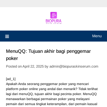
Skip
to
content
Menu
MenuQQ: Tujuan akhir bagi penggemar
poker
Posted on
April 22, 2025
by
admin@biopuraskinserum.com
[ad_1]
Apakah Anda seorang penggemar poker yang mencari
platform poker online yang andal dan menarik? Tidak terlihat
lagi dari menuQQ, tujuan akhir bagi pecinta poker. MenuQQ
menawarkan berbagai permainan poker yang melayani
pemain dari semua tingkat keterampilan, dari pemain kasual