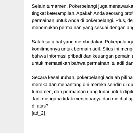
Selain turnamen, Pokerpelangi juga menawarka
tingkat keterampilan. Apakah Anda seorang pro
permainan untuk Anda di pokerpelangi. Plus, de
menemukan permainan yang sesuai dengan ang
Salah satu hal yang membedakan Pokerpelangi d
komitmennya untuk bermain adil. Situs ini men
bahwa informasi pribadi dan keuangan pemain a
untuk memastikan bahwa permainan itu adil dan
Secara keseluruhan, pokerpelangi adalah piliha
mereka dan menantang diri mereka sendiri di d
turnamen, dan permainan uang tunai untuk dipil
Jadi mengapa tidak mencobanya dan melihat ap
di atas?
[ad_2]