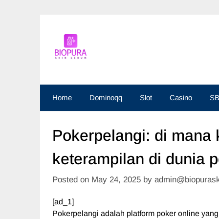
Skip
to
content
Home
Dominoqq
Slot
Casino
S
Pokerpelangi: di mana
keterampilan di dunia p
Posted on
May 24, 2025
by
admin@biopuras
[ad_1]
Pokerpelangi adalah platform poker online ya