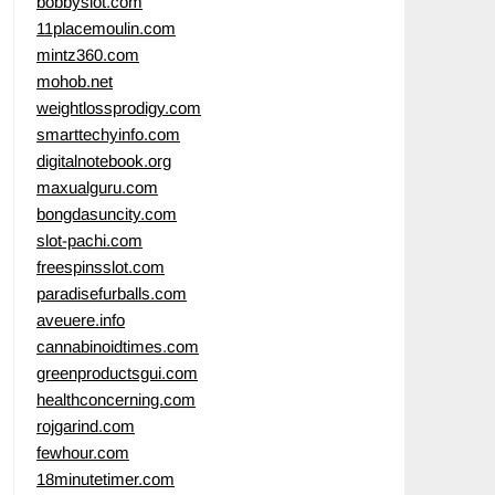
bobbyslot.com
11placemoulin.com
mintz360.com
mohob.net
weightlossprodigy.com
smarttechyinfo.com
digitalnotebook.org
maxualguru.com
bongdasuncity.com
slot-pachi.com
freespinsslot.com
paradisefurballs.com
aveuere.info
cannabinoidtimes.com
greenproductsgui.com
healthconcerning.com
rojgarind.com
fewhour.com
18minutetimer.com