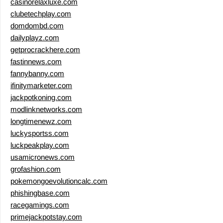
casinorelaxluxe.com
clubetechplay.com
domdombd.com
dailyplayz.com
getprocrackhere.com
fastinnews.com
fannybanny.com
ifinitymarketer.com
jackpotkoning.com
modlinknetworks.com
longtimenewz.com
luckysportss.com
luckpeakplay.com
usamicronews.com
grofashion.com
pokemongoevolutioncalc.com
phishingbase.com
racegamings.com
primejackpotstay.com