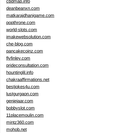
cbdmap.info
deanbeanxn.com
matkarajdhanigame.com
popthrone.com
world-slots.com
imakewebsolution.com
che-blog.com
pancakecoinz.com
flyfinley.com
prideconsultation.com
hountinglil.info
chakraaffirmations.net
bestjokes4u.com
lustgurgaon.com
geniejaar.com
bobbyslot.com
11placemoulin.com
mintz360.com
mohob.net