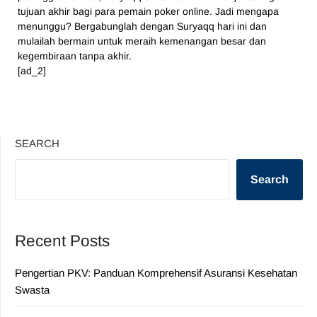
tujuan akhir bagi para pemain poker online. Jadi mengapa
menunggu? Bergabunglah dengan Suryaqq hari ini dan
mulailah bermain untuk meraih kemenangan besar dan
kegembiraan tanpa akhir.
[ad_2]
SEARCH
Search
Recent Posts
Pengertian PKV: Panduan Komprehensif Asuransi Kesehatan
Swasta