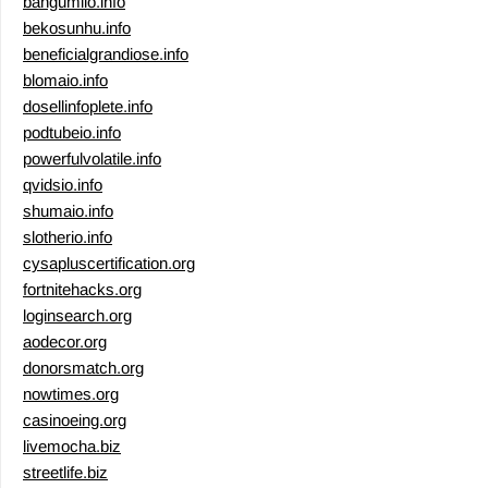
bangumiio.info
bekosunhu.info
beneficialgrandiose.info
blomaio.info
dosellinfoplete.info
podtubeio.info
powerfulvolatile.info
qvidsio.info
shumaio.info
slotherio.info
cysapluscertification.org
fortnitehacks.org
loginsearch.org
aodecor.org
donorsmatch.org
nowtimes.org
casinoeing.org
livemocha.biz
streetlife.biz