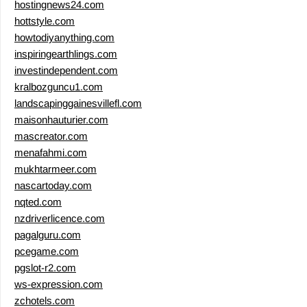
hostingnews24.com
hottstyle.com
howtodiyanything.com
inspiringearthlings.com
investindependent.com
kralbozguncu1.com
landscapinggainesvillefl.com
maisonhauturier.com
mascreator.com
menafahmi.com
mukhtarmeer.com
nascartoday.com
nqted.com
nzdriverlicence.com
pagalguru.com
pcegame.com
pgslot-r2.com
ws-expression.com
zchotels.com