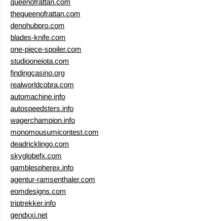
queenofrattan.com
thequeenofrattan.com
denohubpro.com
blades-knife.com
one-piece-spoiler.com
studiooneiota.com
findingcasino.org
realworldcobra.com
automachine.info
autospeedsters.info
wagerchampion.info
monomousumicontest.com
deadricklingo.com
skyglobefx.com
gamblespherex.info
agentur-ramsenthaler.com
eomdesigns.com
triptrekker.info
gendxxi.net