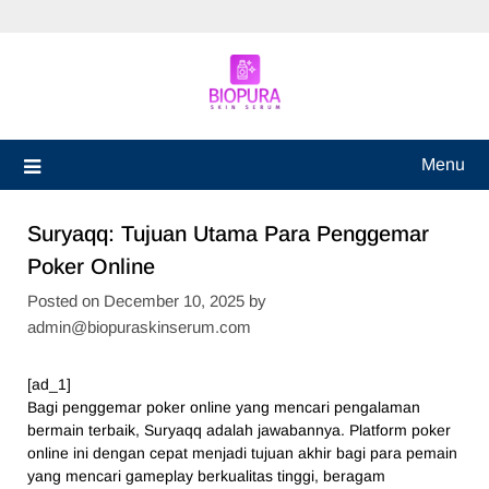
Skip
to
content
Menu
Suryaqq: Tujuan Utama Para Penggemar
Poker Online
Posted on
December 10, 2025
by
admin@biopuraskinserum.com
[ad_1]
Bagi penggemar poker online yang mencari pengalaman
bermain terbaik, Suryaqq adalah jawabannya. Platform poker
online ini dengan cepat menjadi tujuan akhir bagi para pemain
yang mencari gameplay berkualitas tinggi, beragam