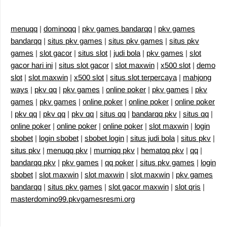
menuqq
|
dominoqq
|
pkv games bandarqq
|
pkv games
bandarqq
|
situs pkv games
|
situs pkv games
|
situs pkv
games
|
slot gacor
|
situs slot
|
judi bola
|
pkv games
|
slot
gacor hari ini
|
situs slot gacor
|
slot maxwin
|
x500 slot
|
demo
slot
|
slot maxwin
|
x500 slot
|
situs slot terpercaya
|
mahjong
ways
|
pkv qq
|
pkv games
|
online poker
|
pkv games
|
pkv
games
|
pkv games
|
online poker
|
online poker
|
online poker
|
pkv qq
|
pkv qq
|
pkv qq
|
situs qq
|
bandarqq pkv
|
situs qq
|
online poker
|
online poker
|
online poker
|
slot maxwin
|
login
sbobet
|
login sbobet
|
sbobet login
|
situs judi bola
|
situs pkv
|
situs pkv
|
menuqq pkv
|
murniqq pkv
|
hematqq pkv
|
qq
|
bandarqq pkv
|
pkv games
|
qq poker
|
situs pkv games
|
login
sbobet
|
slot maxwin
|
slot maxwin
|
slot maxwin
|
pkv games
bandarqq
|
situs pkv games
|
slot gacor maxwin
|
slot qris
|
masterdomino99.pkvgamesresmi.org