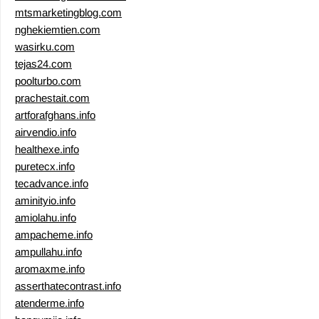
mtsmarketingblog.com
nghekiemtien.com
wasirku.com
tejas24.com
poolturbo.com
prachestait.com
artforafghans.info
airvendio.info
healthexe.info
puretecx.info
tecadvance.info
aminityio.info
amiolahu.info
ampacheme.info
ampullahu.info
aromaxme.info
asserthatecontrast.info
atenderme.info