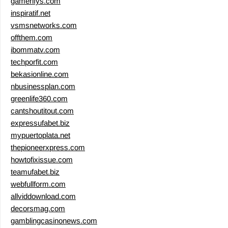
gamerifys.com
inspiratif.net
vsmsnetworks.com
offthem.com
ibommatv.com
techporfit.com
bekasionline.com
nbusinessplan.com
greenlife360.com
cantshoutitout.com
expressufabet.biz
mypuertoplata.net
thepioneerxpress.com
howtofixissue.com
teamufabet.biz
webfullform.com
allviddownload.com
decorsmag.com
gamblingcasinonews.com