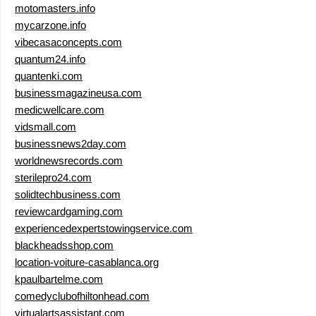
motomasters.info
mycarzone.info
vibecasaconcepts.com
quantum24.info
quantenki.com
businessmagazineusa.com
medicwellcare.com
vidsmall.com
businessnews2day.com
worldnewsrecords.com
sterilepro24.com
solidtechbusiness.com
reviewcardgaming.com
experiencedexpertstowingservice.com
blackheadsshop.com
location-voiture-casablanca.org
kpaulbartelme.com
comedyclubofhiltonhead.com
virtualartsassistant.com