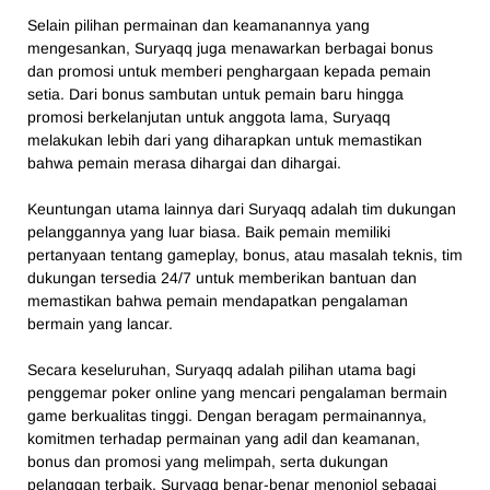
Selain pilihan permainan dan keamanannya yang
mengesankan, Suryaqq juga menawarkan berbagai bonus
dan promosi untuk memberi penghargaan kepada pemain
setia. Dari bonus sambutan untuk pemain baru hingga
promosi berkelanjutan untuk anggota lama, Suryaqq
melakukan lebih dari yang diharapkan untuk memastikan
bahwa pemain merasa dihargai dan dihargai.
Keuntungan utama lainnya dari Suryaqq adalah tim dukungan
pelanggannya yang luar biasa. Baik pemain memiliki
pertanyaan tentang gameplay, bonus, atau masalah teknis, tim
dukungan tersedia 24/7 untuk memberikan bantuan dan
memastikan bahwa pemain mendapatkan pengalaman
bermain yang lancar.
Secara keseluruhan, Suryaqq adalah pilihan utama bagi
penggemar poker online yang mencari pengalaman bermain
game berkualitas tinggi. Dengan beragam permainannya,
komitmen terhadap permainan yang adil dan keamanan,
bonus dan promosi yang melimpah, serta dukungan
pelanggan terbaik, Suryaqq benar-benar menonjol sebagai