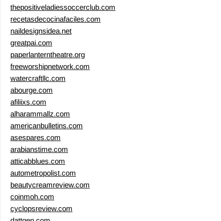
thepositiveladiessoccerclub.com
recetasdecocinafaciles.com
naildesignsidea.net
greatpai.com
paperlanterntheatre.org
freeworshipnetwork.com
watercraftllc.com
abourge.com
afiliixs.com
alharammallz.com
americanbulletins.com
asespares.com
arabianstime.com
atticabblues.com
autometropolist.com
beautycreamreview.com
coinmoh.com
cyclopsreview.com
dattgen.com