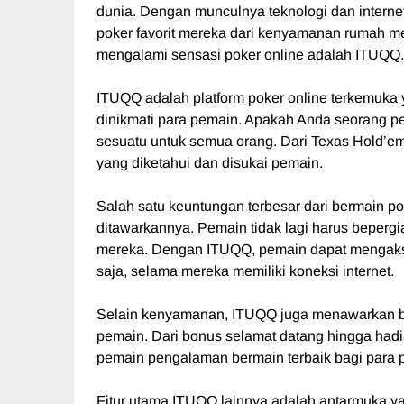
dunia. Dengan munculnya teknologi dan intern
poker favorit mereka dari kenyamanan rumah mer
mengalami sensasi poker online adalah ITUQQ.
ITUQQ adalah platform poker online terkemuka
dinikmati para pemain. Apakah Anda seorang p
sesuatu untuk semua orang. Dari Texas Hold’e
yang diketahui dan disukai pemain.
Salah satu keuntungan terbesar dari bermain 
ditawarkannya. Pemain tidak lagi harus bepergia
mereka. Dengan ITUQQ, pemain dapat mengakse
saja, selama mereka memiliki koneksi internet.
Selain kenyamanan, ITUQQ juga menawarkan b
pemain. Dari bonus selamat datang hingga had
pemain pengalaman bermain terbaik bagi para 
Fitur utama ITUQQ lainnya adalah antarmuka ya