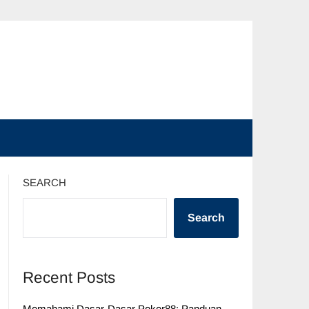
SEARCH
Search
Recent Posts
Memahami Dasar-Dasar Poker88: Panduan