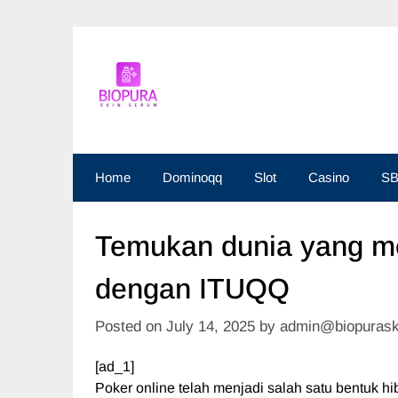
Skip
to
content
Home
Dominoqq
Slot
Casino
S
Temukan dunia yang men
dengan ITUQQ
Posted on
July 14, 2025
by
admin@biopuras
[ad_1]
Poker online telah menjadi salah satu bentuk hi