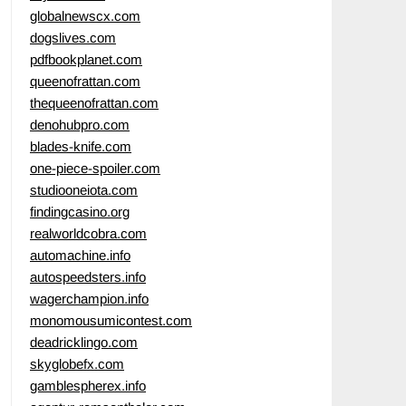
globalnewscx.com
dogslives.com
pdfbookplanet.com
queenofrattan.com
thequeenofrattan.com
denohubpro.com
blades-knife.com
one-piece-spoiler.com
studiooneiota.com
findingcasino.org
realworldcobra.com
automachine.info
autospeedsters.info
wagerchampion.info
monomousumicontest.com
deadricklingo.com
skyglobefx.com
gamblespherex.info