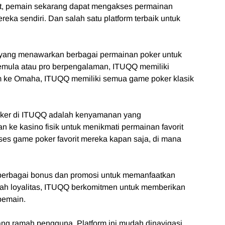
et, pemain sekarang dapat mengakses permainan
eka sendiri. Dan salah satu platform terbaik untuk
 yang menawarkan berbagai permainan poker untuk
emula atau pro berpengalaman, ITUQQ memiliki
m ke Omaha, ITUQQ memiliki semua game poker klasik
poker di ITUQQ adalah kenyamanan yang
n ke kasino fisik untuk menikmati permainan favorit
s game poker favorit mereka kapan saja, di mana
erbagai bonus dan promosi untuk memanfaatkan
iah loyalitas, ITUQQ berkomitmen untuk memberikan
pemain.
ng ramah pengguna. Platform ini mudah dinavigasi,