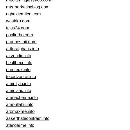
mtsmarketingblog.com
nghekiemtien.com
wasirku.com
tejas24.com
poolturbo.com
prachestait.com
artforafghans.info
airvendio.info
healthexe.info
puretecx.info
tecadvance.info
aminityio.info
amiolahu.info
ampacheme.info
ampullahu.info
aromaxme.info
asserthatecontrast.info
atenderme.info