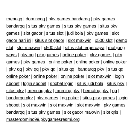
menuqq
|
dominoqq
|
pkv games bandarqq
|
pkv games
bandarqq
|
situs pkv games
|
situs pkv games
|
situs pkv
games
|
slot gacor
|
situs slot
|
judi bola
|
pkv games
|
slot
gacor hari ini
|
situs slot gacor
|
slot maxwin
|
x500 slot
|
demo
slot
|
slot maxwin
|
x500 slot
|
situs slot terpercaya
|
mahjong
ways
|
pkv qq
|
pkv games
|
online poker
|
pkv games
|
pkv
games
|
pkv games
|
online poker
|
online poker
|
online poker
|
pkv qq
|
pkv qq
|
pkv qq
|
situs qq
|
bandarqq pkv
|
situs qq
|
online poker
|
online poker
|
online poker
|
slot maxwin
|
login
sbobet
|
login sbobet
|
sbobet login
|
situs judi bola
|
situs pkv
|
situs pkv
|
menuqq pkv
|
murniqq pkv
|
hematqq pkv
|
qq
|
bandarqq pkv
|
pkv games
|
qq poker
|
situs pkv games
|
login
sbobet
|
slot maxwin
|
slot maxwin
|
slot maxwin
|
pkv games
bandarqq
|
situs pkv games
|
slot gacor maxwin
|
slot qris
|
masterdomino99.pkvgamesresmi.org