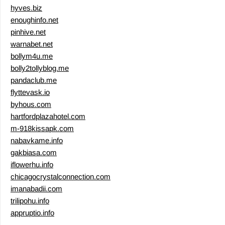
hyves.biz
enoughinfo.net
pinhive.net
warnabet.net
bollym4u.me
bolly2tollyblog.me
pandaclub.me
flyttevask.io
byhous.com
hartfordplazahotel.com
m-918kissapk.com
nabavkame.info
gakbiasa.com
iflowerhu.info
chicagocrystalconnection.com
imanabadii.com
trilipohu.info
appruptio.info