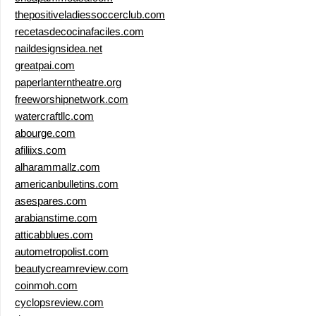
thepositiveladiessoccerclub.com
recetasdecocinafaciles.com
naildesignsidea.net
greatpai.com
paperlanterntheatre.org
freeworshipnetwork.com
watercraftllc.com
abourge.com
afiliixs.com
alharammallz.com
americanbulletins.com
asespares.com
arabianstime.com
atticabblues.com
autometropolist.com
beautycreamreview.com
coinmoh.com
cyclopsreview.com