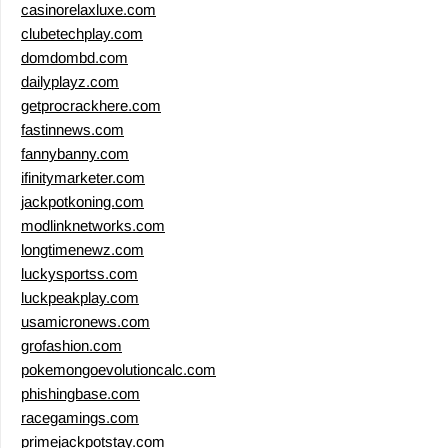
casinorelaxluxe.com
clubetechplay.com
domdombd.com
dailyplayz.com
getprocrackhere.com
fastinnews.com
fannybanny.com
ifinitymarketer.com
jackpotkoning.com
modlinknetworks.com
longtimenewz.com
luckysportss.com
luckpeakplay.com
usamicronews.com
grofashion.com
pokemongoevolutioncalc.com
phishingbase.com
racegamings.com
primejackpotstay.com