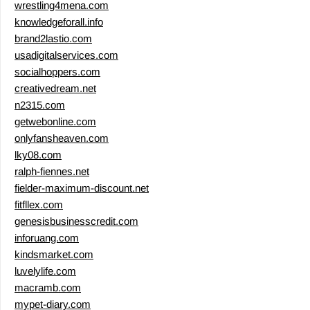
wrestling4mena.com
knowledgeforall.info
brand2lastio.com
usadigitalservices.com
socialhoppers.com
creativedream.net
n2315.com
getwebonline.com
onlyfansheaven.com
lky08.com
ralph-fiennes.net
fielder-maximum-discount.net
fitfllex.com
genesisbusinesscredit.com
inforuang.com
kindsmarket.com
luvelylife.com
macramb.com
mypet-diary.com