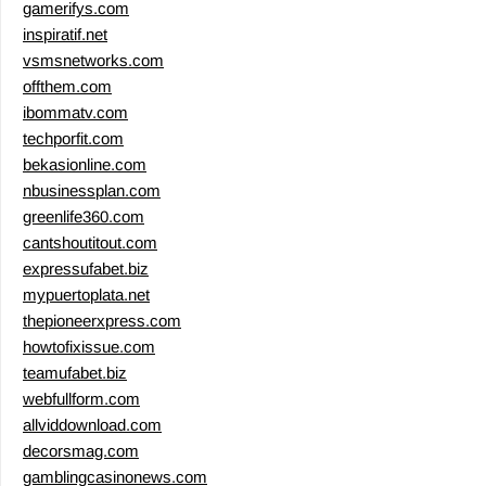
gamerifys.com
inspiratif.net
vsmsnetworks.com
offthem.com
ibommatv.com
techporfit.com
bekasionline.com
nbusinessplan.com
greenlife360.com
cantshoutitout.com
expressufabet.biz
mypuertoplata.net
thepioneerxpress.com
howtofixissue.com
teamufabet.biz
webfullform.com
allviddownload.com
decorsmag.com
gamblingcasinonews.com