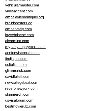
vehicularmaster.com
vibesaccent.com
ampajavierdemiguel.org
brainboosters.co
amberlately.com
joycebriscoe.com
aicarmina.com
mypartysupplystore.com
annforwisconsin.com
findjaipur.com
cultofjim.com
glimmerick.com
davidfollett.com
newcollegebeat.com
reverbnewyork.com
skinmerch.com
usvisaforum.com
bestmovierulz.com