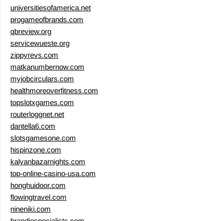
universitiesofamerica.net
progameofbrands.com
qbreview.org
servicewueste.org
zippyrevs.com
matkanumbernow.com
myjobcirculars.com
healthmoreoverfitness.com
topslotxgames.com
routerloggnet.net
dantella6.com
slotsgamesone.com
hispinzone.com
kalyanbazarnights.com
top-online-casino-usa.com
honghuidoor.com
flowingtravel.com
nineniki.com
brandiospecialists.com