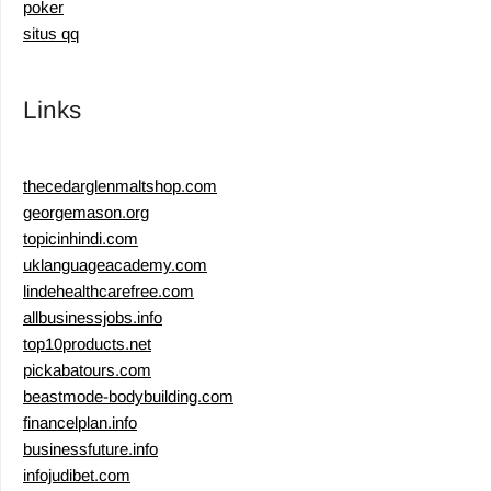
poker
situs qq
Links
thecedarglenmaltshop.com
georgemason.org
topicinhindi.com
uklanguageacademy.com
lindehealthcarefree.com
allbusinessjobs.info
top10products.net
pickabatours.com
beastmode-bodybuilding.com
financelplan.info
businessfuture.info
infojudibet.com