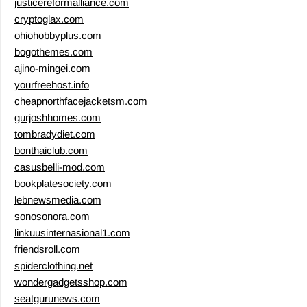
justicereformalliance.com
cryptoglax.com
ohiohobbyplus.com
bogothemes.com
ajino-mingei.com
yourfreehost.info
cheapnorthfacejacketsm.com
gurjoshhomes.com
tombradydiet.com
bonthaiclub.com
casusbelli-mod.com
bookplatesociety.com
lebnewsmedia.com
sonosonora.com
linkuusinternasional1.com
friendsroll.com
spiderclothing.net
wondergadgetsshop.com
seatgurunews.com