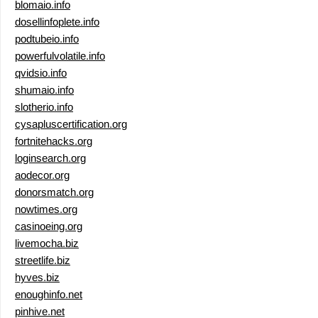
blomaio.info
dosellinfoplete.info
podtubeio.info
powerfulvolatile.info
qvidsio.info
shumaio.info
slotherio.info
cysapluscertification.org
fortnitehacks.org
loginsearch.org
aodecor.org
donorsmatch.org
nowtimes.org
casinoeing.org
livemocha.biz
streetlife.biz
hyves.biz
enoughinfo.net
pinhive.net