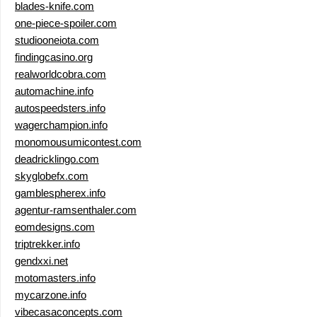
blades-knife.com
one-piece-spoiler.com
studiooneiota.com
findingcasino.org
realworldcobra.com
automachine.info
autospeedsters.info
wagerchampion.info
monomousumicontest.com
deadricklingo.com
skyglobefx.com
gamblespherex.info
agentur-ramsenthaler.com
eomdesigns.com
triptrekker.info
gendxxi.net
motomasters.info
mycarzone.info
vibecasaconcepts.com