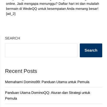
online. Jadi mengapa menunggu? Daftar hari ini dan mulailah
bermain di WedeQQ untuk kesempatan Anda menang besar!
[ad_2]
SEARCH
Search
Recent Posts
Memahami Domino99: Panduan Utama untuk Pemula
Panduan Utama DominoQQ: Aturan dan Strategi untuk
Pemula