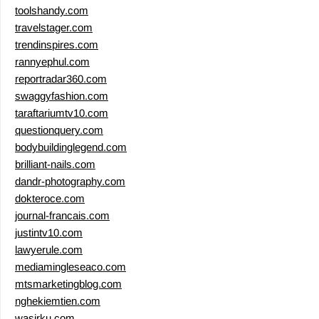
toolshandy.com
travelstager.com
trendinspires.com
rannyephul.com
reportradar360.com
swaggyfashion.com
taraftariumtv10.com
questionquery.com
bodybuildinglegend.com
brilliant-nails.com
dandr-photography.com
dokteroce.com
journal-francais.com
justintv10.com
lawyerule.com
mediamingleseaco.com
mtsmarketingblog.com
nghekiemtien.com
wasirku.com