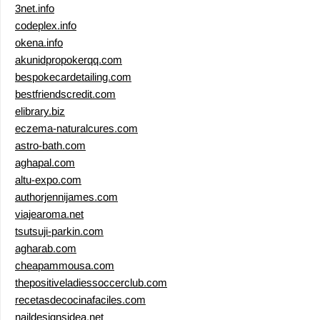
3net.info
codeplex.info
okena.info
akunidpropokerqq.com
bespokecardetailing.com
bestfriendscredit.com
elibrary.biz
eczema-naturalcures.com
astro-bath.com
aghapal.com
altu-expo.com
authorjennijames.com
viajearoma.net
tsutsuji-parkin.com
agharab.com
cheapammousa.com
thepositiveladiessoccerclub.com
recetasdecocinafaciles.com
naildesignsidea.net