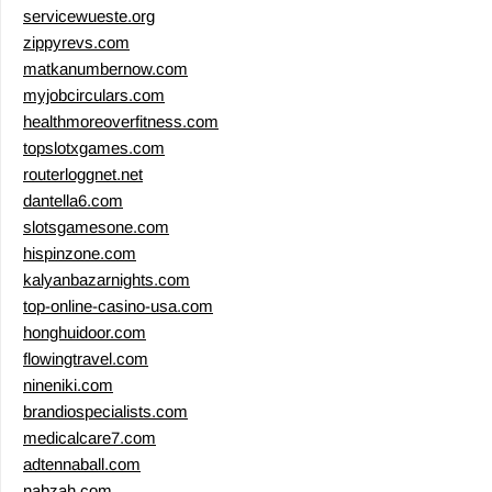
servicewueste.org
zippyrevs.com
matkanumbernow.com
myjobcirculars.com
healthmoreoverfitness.com
topslotxgames.com
routerloggnet.net
dantella6.com
slotsgamesone.com
hispinzone.com
kalyanbazarnights.com
top-online-casino-usa.com
honghuidoor.com
flowingtravel.com
nineniki.com
brandiospecialists.com
medicalcare7.com
adtennaball.com
nabzah.com