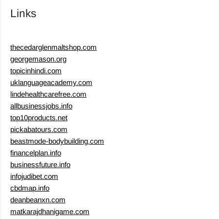
Links
thecedarglenmaltshop.com
georgemason.org
topicinhindi.com
uklanguageacademy.com
lindehealthcarefree.com
allbusinessjobs.info
top10products.net
pickabatours.com
beastmode-bodybuilding.com
financelplan.info
businessfuture.info
infojudibet.com
cbdmap.info
deanbeanxn.com
matkarajdhanigame.com