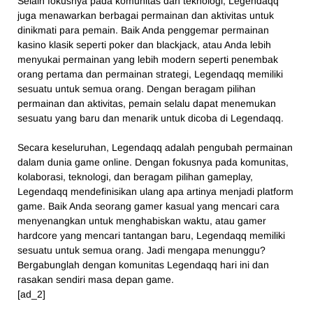
Selain fokusnya pada komunitas dan teknologi, Legendaqq
juga menawarkan berbagai permainan dan aktivitas untuk
dinikmati para pemain. Baik Anda penggemar permainan
kasino klasik seperti poker dan blackjack, atau Anda lebih
menyukai permainan yang lebih modern seperti penembak
orang pertama dan permainan strategi, Legendaqq memiliki
sesuatu untuk semua orang. Dengan beragam pilihan
permainan dan aktivitas, pemain selalu dapat menemukan
sesuatu yang baru dan menarik untuk dicoba di Legendaqq.
Secara keseluruhan, Legendaqq adalah pengubah permainan
dalam dunia game online. Dengan fokusnya pada komunitas,
kolaborasi, teknologi, dan beragam pilihan gameplay,
Legendaqq mendefinisikan ulang apa artinya menjadi platform
game. Baik Anda seorang gamer kasual yang mencari cara
menyenangkan untuk menghabiskan waktu, atau gamer
hardcore yang mencari tantangan baru, Legendaqq memiliki
sesuatu untuk semua orang. Jadi mengapa menunggu?
Bergabunglah dengan komunitas Legendaqq hari ini dan
rasakan sendiri masa depan game.
[ad_2]