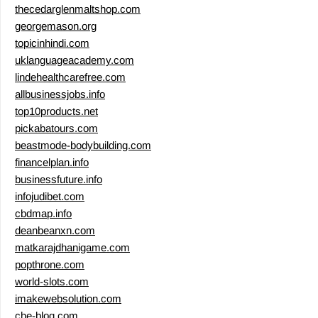
thecedarglenmaltshop.com
georgemason.org
topicinhindi.com
uklanguageacademy.com
lindehealthcarefree.com
allbusinessjobs.info
top10products.net
pickabatours.com
beastmode-bodybuilding.com
financelplan.info
businessfuture.info
infojudibet.com
cbdmap.info
deanbeanxn.com
matkarajdhanigame.com
popthrone.com
world-slots.com
imakewebsolution.com
che-blog.com