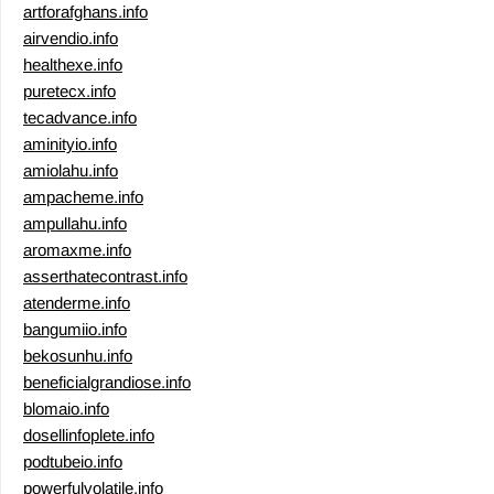
artforafghans.info
airvendio.info
healthexe.info
puretecx.info
tecadvance.info
aminityio.info
amiolahu.info
ampacheme.info
ampullahu.info
aromaxme.info
asserthatecontrast.info
atenderme.info
bangumiio.info
bekosunhu.info
beneficialgrandiose.info
blomaio.info
dosellinfoplete.info
podtubeio.info
powerfulvolatile.info