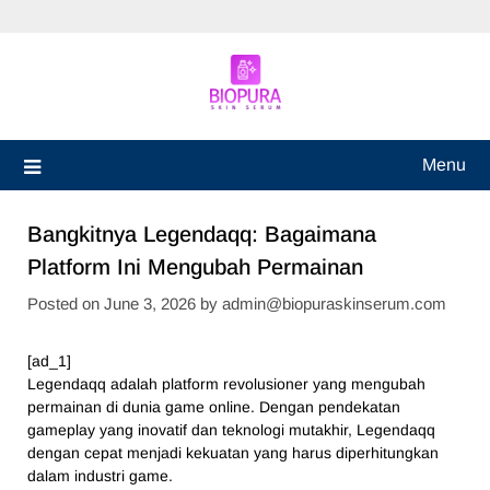
Skip
to
content
Menu
Bangkitnya Legendaqq: Bagaimana
Platform Ini Mengubah Permainan
Posted on
June 3, 2026
by
admin@biopuraskinserum.com
[ad_1]
Legendaqq adalah platform revolusioner yang mengubah
permainan di dunia game online. Dengan pendekatan
gameplay yang inovatif dan teknologi mutakhir, Legendaqq
dengan cepat menjadi kekuatan yang harus diperhitungkan
dalam industri game.