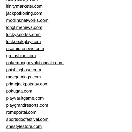
ifinitymarketer.com
jackpotkoning.com
modlinknetworks.com
longtimenewz.com
luckysportss.com
luckpeakplay.com
usamicronews.com
grofashion.com
pokemongoevolutioncalc.com
phishingbase.com
racegamings.com
primejackpotstay.com
pokugaa.com
playvaultgame.com
playgrandresorts.com
romsportal.com
sportsdocfestival.com
shestylestore.com