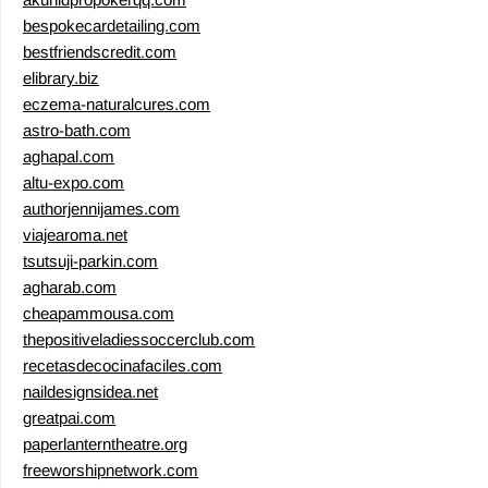
bespokecardetailing.com
bestfriendscredit.com
elibrary.biz
eczema-naturalcures.com
astro-bath.com
aghapal.com
altu-expo.com
authorjennijames.com
viajearoma.net
tsutsuji-parkin.com
agharab.com
cheapammousa.com
thepositiveladiessoccerclub.com
recetasdecocinafaciles.com
naildesignsidea.net
greatpai.com
paperlanterntheatre.org
freeworshipnetwork.com