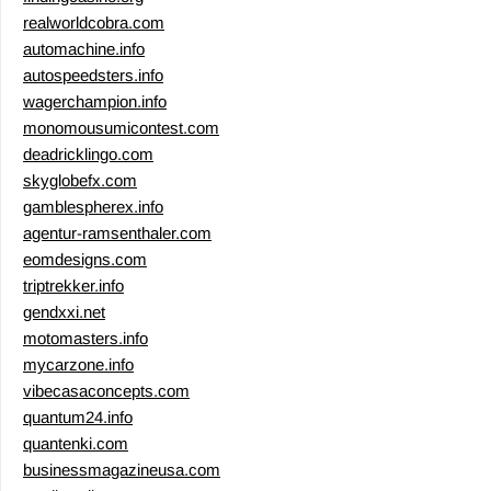
realworldcobra.com
automachine.info
autospeedsters.info
wagerchampion.info
monomousumicontest.com
deadricklingo.com
skyglobefx.com
gamblespherex.info
agentur-ramsenthaler.com
eomdesigns.com
triptrekker.info
gendxxi.net
motomasters.info
mycarzone.info
vibecasaconcepts.com
quantum24.info
quantenki.com
businessmagazineusa.com