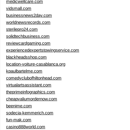
medicwellcare.com
vidsmall.com
businessnews2day.com
worldnewsrecords.com
sterilepro24.com
solidtechbusiness.com
reviewcardgaming.com
experiencedexpertstowingservice.com
blackheadsshop.com
location-voiture-casablanca.org
kpaulbartelme.com
comedyclubofhiltonhead.com
virtualartsassistant.com
theprimeinfographics.com
cheapvaliumordernow.com
beenime.com
sodecia-kemmerich.com
fun-mak.com
casino888world.com