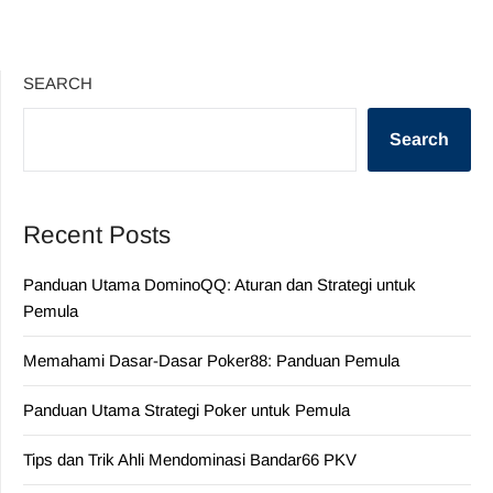
SEARCH
Search
Recent Posts
Panduan Utama DominoQQ: Aturan dan Strategi untuk
Pemula
Memahami Dasar-Dasar Poker88: Panduan Pemula
Panduan Utama Strategi Poker untuk Pemula
Tips dan Trik Ahli Mendominasi Bandar66 PKV