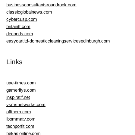
businessconsultantsroundrock.com
classicglobalnews.com
cybercusp.com
britaintt.com
deconds.com
easycartltd-domesticcleaningservicesedinburgh.com
Links
uae-times.com
gamerifys.com
inspiratif.net
vsmsnetworks.com
offthem.com
ibommatv.com
techporfit.com
bekasionline.com