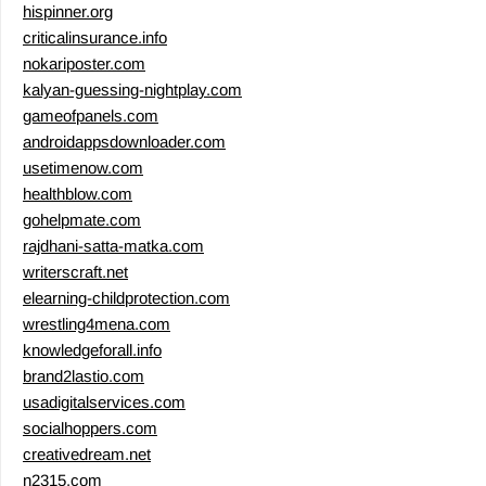
hispinner.org
criticalinsurance.info
nokariposter.com
kalyan-guessing-nightplay.com
gameofpanels.com
androidappsdownloader.com
usetimenow.com
healthblow.com
gohelpmate.com
rajdhani-satta-matka.com
writerscraft.net
elearning-childprotection.com
wrestling4mena.com
knowledgeforall.info
brand2lastio.com
usadigitalservices.com
socialhoppers.com
creativedream.net
n2315.com