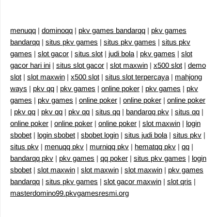
menuqq
|
dominoqq
|
pkv games bandarqq
|
pkv games
bandarqq
|
situs pkv games
|
situs pkv games
|
situs pkv
games
|
slot gacor
|
situs slot
|
judi bola
|
pkv games
|
slot
gacor hari ini
|
situs slot gacor
|
slot maxwin
|
x500 slot
|
demo
slot
|
slot maxwin
|
x500 slot
|
situs slot terpercaya
|
mahjong
ways
|
pkv qq
|
pkv games
|
online poker
|
pkv games
|
pkv
games
|
pkv games
|
online poker
|
online poker
|
online poker
|
pkv qq
|
pkv qq
|
pkv qq
|
situs qq
|
bandarqq pkv
|
situs qq
|
online poker
|
online poker
|
online poker
|
slot maxwin
|
login
sbobet
|
login sbobet
|
sbobet login
|
situs judi bola
|
situs pkv
|
situs pkv
|
menuqq pkv
|
murniqq pkv
|
hematqq pkv
|
qq
|
bandarqq pkv
|
pkv games
|
qq poker
|
situs pkv games
|
login
sbobet
|
slot maxwin
|
slot maxwin
|
slot maxwin
|
pkv games
bandarqq
|
situs pkv games
|
slot gacor maxwin
|
slot qris
|
masterdomino99.pkvgamesresmi.org