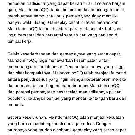
perjudian tradisional yang dapat berlarut -larut selama berjam
-jam, MaindominoQQ dapat dimainkan dalam hitungan menit,
membuatnya sempurna untuk pemain yang tidak memiliki
banyak waktu luang. Gameplay cepat ini telah menjadikan
MaindominoQQ favorit di antara para profesional sibuk yang
ingin bersantai dan bersantai setelah hari yang panjang di
tempat kerja.
Selain kesederhanaan dan gameplaynya yang serba cepat,
MaindominoQQ juga menawarkan kesempatan untuk
memenangkan hadiah besar. Dengan taruhannya yang tinggi
dan sifat kompetitifnya, MaindominoQQ telah menjadi favorit di
antara penjudi serius yang ingin menguji keterampilan mereka
dan menang besar. Kegembiraan bermain MaindominoQQ
dan potensi pembayaran besar telah menjadikannya pilihan
populer di kalangan penjudi yang mencari tantangan baru dan
menarik.
Secara keseluruhan, MaindominoQQ telah menjadi kekuatan
yang harus diperhitungkan di dunia perjudian. Dengan
aturannya yang mudah dipahami, gameplay yang serba cepat,