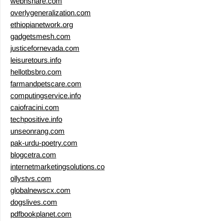
webnshare.com
overlygeneralization.com
ethiopianetwork.org
gadgetsmesh.com
justicefornevada.com
leisuretours.info
hellotbsbro.com
farmandpetscare.com
computingservice.info
caiofracini.com
techpositive.info
unseonrang.com
pak-urdu-poetry.com
blogcetra.com
internetmarketingsolutions.co
ollystvs.com
globalnewscx.com
dogslives.com
pdfbookplanet.com