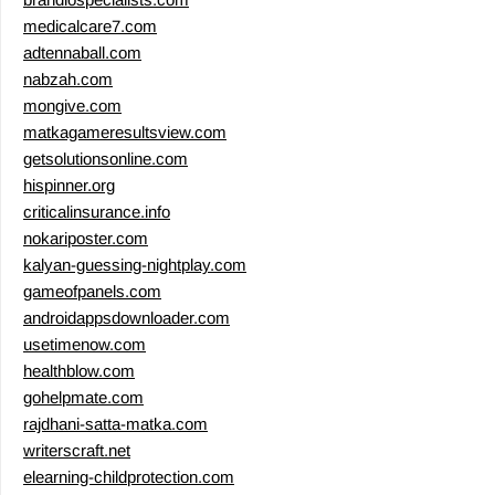
medicalcare7.com
adtennaball.com
nabzah.com
mongive.com
matkagameresultsview.com
getsolutionsonline.com
hispinner.org
criticalinsurance.info
nokariposter.com
kalyan-guessing-nightplay.com
gameofpanels.com
androidappsdownloader.com
usetimenow.com
healthblow.com
gohelpmate.com
rajdhani-satta-matka.com
writerscraft.net
elearning-childprotection.com