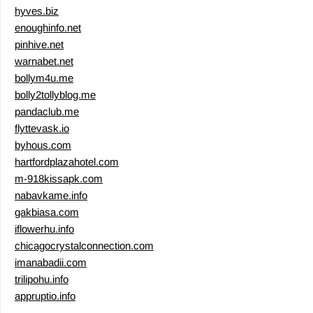
hyves.biz
enoughinfo.net
pinhive.net
warnabet.net
bollym4u.me
bolly2tollyblog.me
pandaclub.me
flyttevask.io
byhous.com
hartfordplazahotel.com
m-918kissapk.com
nabavkame.info
gakbiasa.com
iflowerhu.info
chicagocrystalconnection.com
imanabadii.com
trilipohu.info
appruptio.info