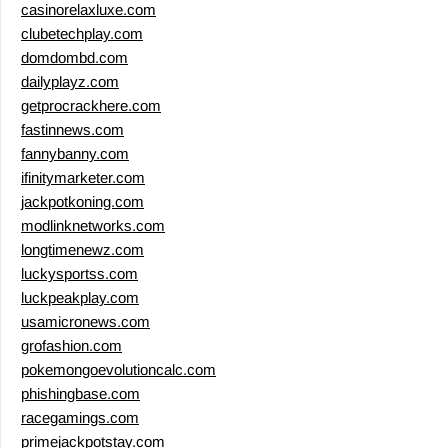
casinorelaxluxe.com
clubetechplay.com
domdombd.com
dailyplayz.com
getprocrackhere.com
fastinnews.com
fannybanny.com
ifinitymarketer.com
jackpotkoning.com
modlinknetworks.com
longtimenewz.com
luckysportss.com
luckpeakplay.com
usamicronews.com
grofashion.com
pokemongoevolutioncalc.com
phishingbase.com
racegamings.com
primejackpotstay.com