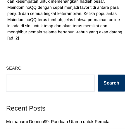
dan kesempatan untuk memenangkan hadiah besar,
MaindominoQQ dengan cepat menjadi favorit di antara para
penjudi dari semua tingkat keterampilan. Ketika popularitas
MaindominoQQ terus tumbuh, jelas bahwa permainan online
ini ada di sini untuk tetap dan akan terus memikat dan
menghibur pemain selama bertahun -tahun yang akan datang.
[ad_2]
SEARCH
Search
Recent Posts
Memahami Domino99: Panduan Utama untuk Pemula