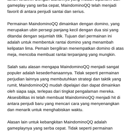
gameplay yang serba cepat, MaindominoQQ telah menjadi
favorit di antara penjudi santai dan serius.
Permainan MaindominoQQ dimainkan dengan domino, yang
merupakan ubin persegi panjang kecil dengan dua sisi yang
ditandai dengan sejumlah titik. Tujuan dari permainan ini
adalah untuk membentuk rantai domino yang menambah
kelipatan lima. Pemain bergiliran menempatkan domino di atas
meja, mencoba membuat rantai terpanjang yang mungkin.
Salah satu alasan mengapa MaindominoQQ menjadi sangat
populer adalah kesederhanaannya. Tidak seperti permainan
perjudian lainnya yang membutuhkan strategi dan taktik yang
rumit, MaindominoQQ mudah dipelajari dan dapat dimainkan
oleh siapa saja, terlepas dari tingkat pengalaman mereka.
Aksesibilitas ini telah membuat MaindominoQQ menjadi hit di
antara penjudi baru yang mencari cara yang menyenangkan
dan menarik untuk menghabiskan waktu.
Alasan lain untuk kebangkitan MaindominoQQ adalah
gameplaynya yang serba cepat. Tidak seperti permainan