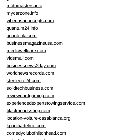
motomasters.info
mycarzone.info
vibecasaconcepts.com
quantum24.info
quantenki.com
businessmagazineusa.com
medicwellcare.com
vidsmall.com
businessnews2day.com
worldnewsrecords.com
sterilepro24.com
solidtechbusiness.com
reviewcardgaming.com
experiencedexpertstowingservice.com
blackheadsshop.com
location-voiture-casablanca.org
kpaulbartelme.com
comedyclubofhiltonhead.com