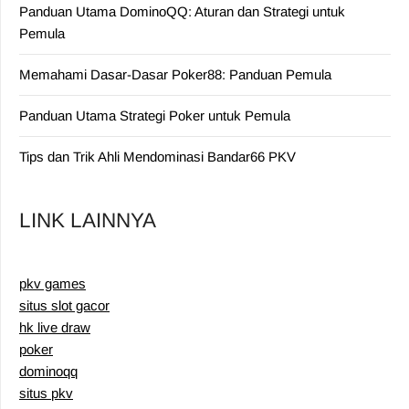
Panduan Utama DominoQQ: Aturan dan Strategi untuk
Pemula
Memahami Dasar-Dasar Poker88: Panduan Pemula
Panduan Utama Strategi Poker untuk Pemula
Tips dan Trik Ahli Mendominasi Bandar66 PKV
LINK LAINNYA
pkv games
situs slot gacor
hk live draw
poker
dominoqq
situs pkv