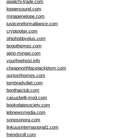
jagalchi-trade.com
loopersound.com
minapenelope.com
justicereformalliance.com
cryptoglax.com
ohiohobbyplus.com
bogothemes.com
ajino-mingei.com
yourfreehost.info
cheapnorthfacejacketsm.com
gurjoshhomes.com
tombradydiet.com
bonthaiclub.com
casusbelli-mod.com
bookplatesociety.com
lebnewsmedia.com
sonosonora.com
linkuusinternasional1.com
friendsroll.com