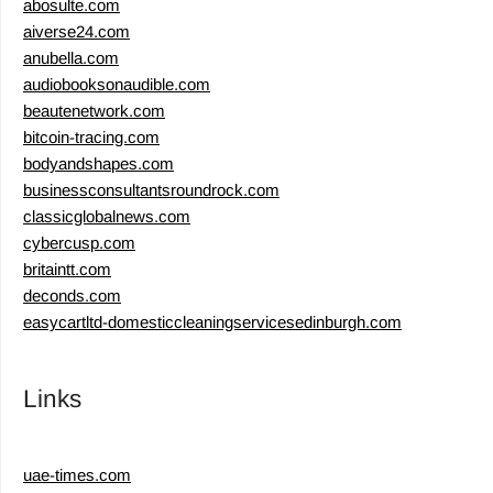
abosulte.com
aiverse24.com
anubella.com
audiobooksonaudible.com
beautenetwork.com
bitcoin-tracing.com
bodyandshapes.com
businessconsultantsroundrock.com
classicglobalnews.com
cybercusp.com
britaintt.com
deconds.com
easycartltd-domesticcleaningservicesedinburgh.com
Links
uae-times.com