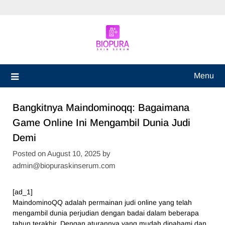
Skip
to
content
Menu
Bangkitnya Maindominoqq: Bagaimana
Game Online Ini Mengambil Dunia Judi
Demi
Posted on
August 10, 2025
by
admin@biopuraskinserum.com
[ad_1]
MaindominoQQ adalah permainan judi online yang telah
mengambil dunia perjudian dengan badai dalam beberapa
tahun terakhir. Dengan aturannya yang mudah dipahami dan