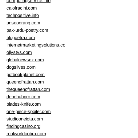
computingservice.info
caiofracini.com
techpositive.info
unseonrang.com
pak-urdu-poetry.com
blogcetra.com
internetmarketingsolutions.co
ollystvs.com
globalnewscx.com
dogslives.com
pdfbookplanet.com
queenofrattan.com
thequeenofrattan.com
denohubpro.com
blades-knife.com
one-piece-spoiler.com
studiooneiota.com
findingcasino.org
realworldcobra.com