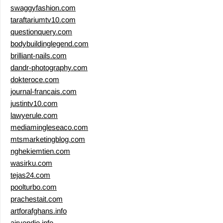
swaggyfashion.com
taraftariumtv10.com
questionquery.com
bodybuildinglegend.com
brilliant-nails.com
dandr-photography.com
dokteroce.com
journal-francais.com
justintv10.com
lawyerule.com
mediamingleseaco.com
mtsmarketingblog.com
nghekiemtien.com
wasirku.com
tejas24.com
poolturbo.com
prachestait.com
artforafghans.info
airvendio.info