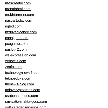
mascreator.com
menafahmi.com
mukhtarmeer.com
nascartoday.com
nqted.com
nzdriverlicence.com
pagalguru.com
pcegame.com
pgslot-r2.com
ws-expression.com
zchotels.com
zepfo.com
technologynews5.com
teknoeduka.com
thenews-blog.com
todaycryptotimes.com
usabonuscodes.com
sm-satta-makta-gods.com
softwaredegimnasios.com