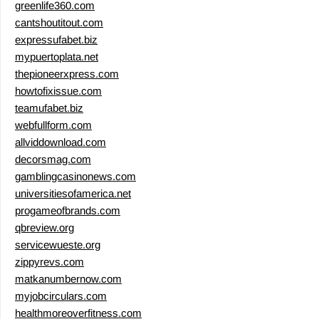
greenlife360.com
cantshoutitout.com
expressufabet.biz
mypuertoplata.net
thepioneerxpress.com
howtofixissue.com
teamufabet.biz
webfullform.com
allviddownload.com
decorsmag.com
gamblingcasinonews.com
universitiesofamerica.net
progameofbrands.com
qbreview.org
servicewueste.org
zippyrevs.com
matkanumbernow.com
myjobcirculars.com
healthmoreoverfitness.com