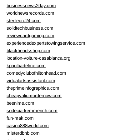
businessnews2day.com
worldnewsrecords.com
sterilepro24.com
solidtechbusiness.com
reviewcardgaming.com
experiencedexpertstowingservice.com
blackheadsshop.com
location-voiture-casablanca.org
kpaulbartelme.com
comedyclubofhiltonhead.com
virtualartsassistant.com
theprimeinfographics.com
cheapvaliumordernow.com
beenime.com
sodecia-kemmerich.com
fun-mak.com
casino888world.com
misterdbnb.com