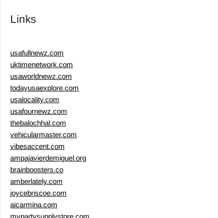
Links
usafullnewz.com
uktimenetwork.com
usaworldnewz.com
todayusaexplore.com
usalocality.com
usafournewz.com
thebalochhal.com
vehicularmaster.com
vibesaccent.com
ampajavierdemiguel.org
brainboosters.co
amberlately.com
joycebriscoe.com
aicarmina.com
mypartysupplystore.com