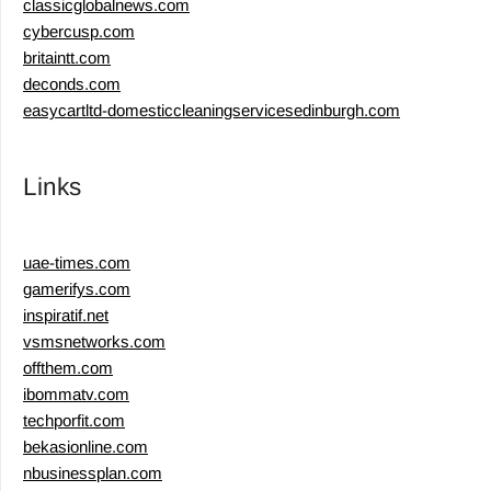
classicglobalnews.com
cybercusp.com
britaintt.com
deconds.com
easycartltd-domesticcleaningservicesedinburgh.com
Links
uae-times.com
gamerifys.com
inspiratif.net
vsmsnetworks.com
offthem.com
ibommatv.com
techporfit.com
bekasionline.com
nbusinessplan.com