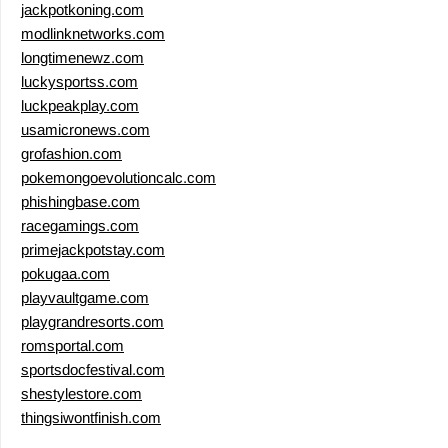
jackpotkoning.com
modlinknetworks.com
longtimenewz.com
luckysportss.com
luckpeakplay.com
usamicronews.com
grofashion.com
pokemongoevolutioncalc.com
phishingbase.com
racegamings.com
primejackpotstay.com
pokugaa.com
playvaultgame.com
playgrandresorts.com
romsportal.com
sportsdocfestival.com
shestylestore.com
thingsiwontfinish.com