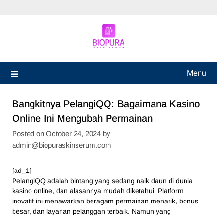
Skip
to
content
Menu
Bangkitnya PelangiQQ: Bagaimana Kasino
Online Ini Mengubah Permainan
Posted on
October 24, 2024
by
admin@biopuraskinserum.com
[ad_1]
PelangiQQ adalah bintang yang sedang naik daun di dunia
kasino online, dan alasannya mudah diketahui. Platform
inovatif ini menawarkan beragam permainan menarik, bonus
besar, dan layanan pelanggan terbaik. Namun yang