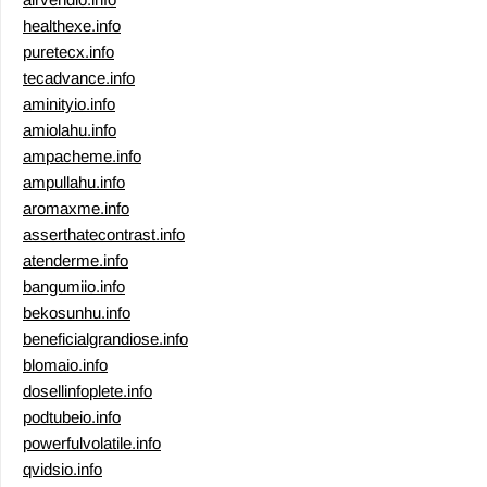
healthexe.info
puretecx.info
tecadvance.info
aminityio.info
amiolahu.info
ampacheme.info
ampullahu.info
aromaxme.info
asserthatecontrast.info
atenderme.info
bangumiio.info
bekosunhu.info
beneficialgrandiose.info
blomaio.info
dosellinfoplete.info
podtubeio.info
powerfulvolatile.info
qvidsio.info