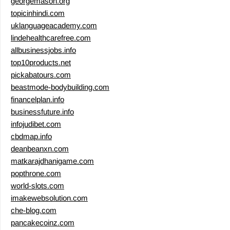
georgemason.org
topicinhindi.com
uklanguageacademy.com
lindehealthcarefree.com
allbusinessjobs.info
top10products.net
pickabatours.com
beastmode-bodybuilding.com
financelplan.info
businessfuture.info
infojudibet.com
cbdmap.info
deanbeanxn.com
matkarajdhanigame.com
popthrone.com
world-slots.com
imakewebsolution.com
che-blog.com
pancakecoinz.com