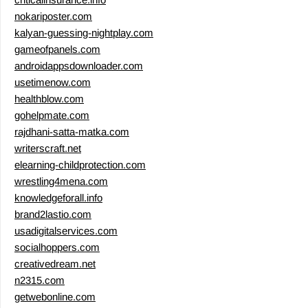
nokariposter.com
kalyan-guessing-nightplay.com
gameofpanels.com
androidappsdownloader.com
usetimenow.com
healthblow.com
gohelpmate.com
rajdhani-satta-matka.com
writerscraft.net
elearning-childprotection.com
wrestling4mena.com
knowledgeforall.info
brand2lastio.com
usadigitalservices.com
socialhoppers.com
creativedream.net
n2315.com
getwebonline.com