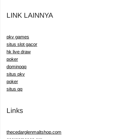
LINK LAINNYA
pkv games
situs slot gacor
hk live draw
poker
dominoqq
situs pkv
poker
situs qq
Links
thecedarglenmaltshop.com