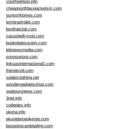
yourfreehost.info
cheapnorthfacejacketsm.com
gurjoshhomes.com
tombradydiet.com
bonthaiclub.com
casusbelli-mod.com
bookplatesociety.com
lebnewsmedia.com
sonosonora.com
linkuusinternasional1.com
friendsroll.com
spiderclothing.net
wondergadgetsshop.com
seatgurunews.com
3net.info
codeplex.info
okena.info
akunidpropokerqq.com
bespokecardetailing.com