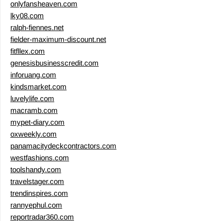
onlyfansheaven.com
lky08.com
ralph-fiennes.net
fielder-maximum-discount.net
fitfllex.com
genesisbusinesscredit.com
inforuang.com
kindsmarket.com
luvelylife.com
macramb.com
mypet-diary.com
oxweekly.com
panamacitydeckcontractors.com
westfashions.com
toolshandy.com
travelstager.com
trendinspires.com
rannyephul.com
reportradar360.com