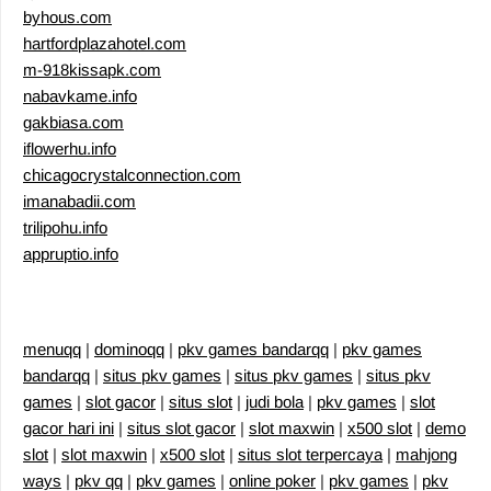
byhous.com
hartfordplazahotel.com
m-918kissapk.com
nabavkame.info
gakbiasa.com
iflowerhu.info
chicagocrystalconnection.com
imanabadii.com
trilipohu.info
appruptio.info
menuqq
|
dominoqq
|
pkv games bandarqq
|
pkv games
bandarqq
|
situs pkv games
|
situs pkv games
|
situs pkv
games
|
slot gacor
|
situs slot
|
judi bola
|
pkv games
|
slot
gacor hari ini
|
situs slot gacor
|
slot maxwin
|
x500 slot
|
demo
slot
|
slot maxwin
|
x500 slot
|
situs slot terpercaya
|
mahjong
ways
|
pkv qq
|
pkv games
|
online poker
|
pkv games
|
pkv