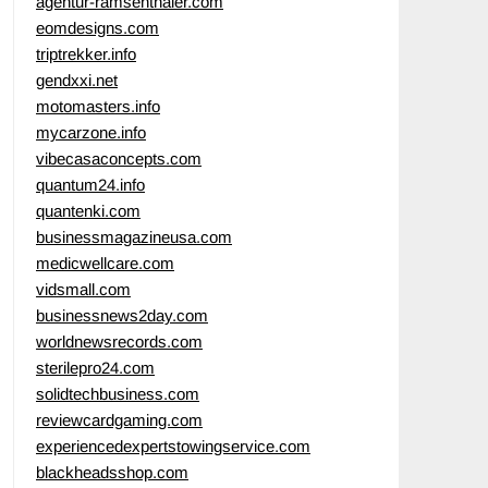
agentur-ramsenthaler.com
eomdesigns.com
triptrekker.info
gendxxi.net
motomasters.info
mycarzone.info
vibecasaconcepts.com
quantum24.info
quantenki.com
businessmagazineusa.com
medicwellcare.com
vidsmall.com
businessnews2day.com
worldnewsrecords.com
sterilepro24.com
solidtechbusiness.com
reviewcardgaming.com
experiencedexpertstowingservice.com
blackheadsshop.com