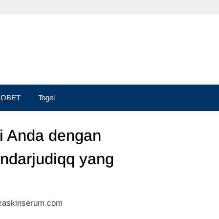
BOBET
Togel
i Anda dengan
ndarjudiqq yang
raskinserum.com