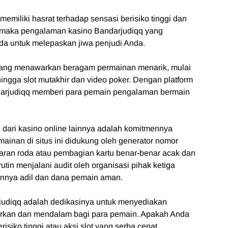
iliki hasrat terhadap sensasi berisiko tinggi dan
, maka pengalaman kasino Bandarjudiqq yang
da untuk melepaskan jiwa penjudi Anda.
 yang menawarkan beragam permainan menarik, mulai
e hingga slot mutakhir dan video poker. Dengan platform
arjudiqq memberi para pemain pengalaman bermain
dari kasino online lainnya adalah komitmennya
ainan di situs ini didukung oleh generator nomor
taran roda atau pembagian kartu benar-benar acak dan
utin menjalani audit oleh organisasi pihak ketiga
nnya adil dan dana pemain aman.
diqq adalah dedikasinya untuk menyediakan
rkan dan mendalam bagi para pemain. Apakah Anda
siko tinggi atau aksi slot yang serba cepat,