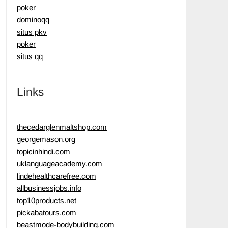
poker
dominoqq
situs pkv
poker
situs qq
Links
thecedarglenmaltshop.com
georgemason.org
topicinhindi.com
uklanguageacademy.com
lindehealthcarefree.com
allbusinessjobs.info
top10products.net
pickabatours.com
beastmode-bodybuilding.com