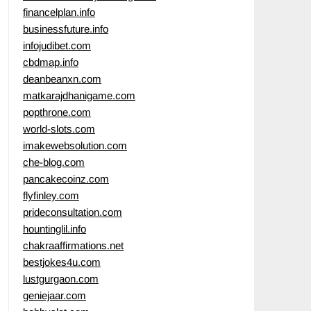
financelplan.info
businessfuture.info
infojudibet.com
cbdmap.info
deanbeanxn.com
matkarajdhanigame.com
popthrone.com
world-slots.com
imakewebsolution.com
che-blog.com
pancakecoinz.com
flyfinley.com
prideconsultation.com
hountinglil.info
chakraaffirmations.net
bestjokes4u.com
lustgurgaon.com
geniejaar.com