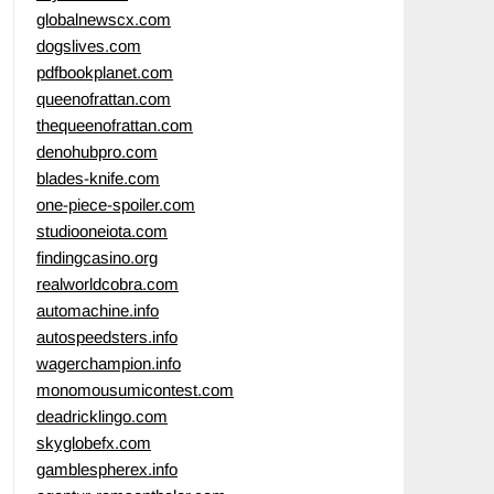
globalnewscx.com
dogslives.com
pdfbookplanet.com
queenofrattan.com
thequeenofrattan.com
denohubpro.com
blades-knife.com
one-piece-spoiler.com
studiooneiota.com
findingcasino.org
realworldcobra.com
automachine.info
autospeedsters.info
wagerchampion.info
monomousumicontest.com
deadricklingo.com
skyglobefx.com
gamblespherex.info