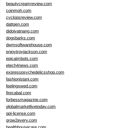
beautycreamreview.com
coinmoh.com
cyclopsreview.com
dattgen.com
didoivatnang.com
dogsbarks.com
dwmsoftwarehouse.com
enjoytroyjackson.com
epicaimbots.com
etech4news.com
expresspsychedelicsshop.com
fashionistani.com
feelingswed.com
firecabal.com
forbessmagazine.com
globalmarketlivetoday.com
gpl-license.com
grow2every.com
healthhousecare.com