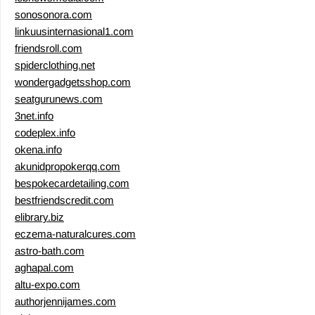
sonosonora.com
linkuusinternasional1.com
friendsroll.com
spiderclothing.net
wondergadgetsshop.com
seatgurunews.com
3net.info
codeplex.info
okena.info
akunidpropokerqq.com
bespokecardetailing.com
bestfriendscredit.com
elibrary.biz
eczema-naturalcures.com
astro-bath.com
aghapal.com
altu-expo.com
authorjennijames.com