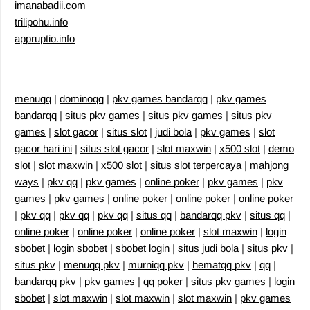
imanabadii.com
trilipohu.info
appruptio.info
menuqq
|
dominoqq
|
pkv games bandarqq
|
pkv games
bandarqq
|
situs pkv games
|
situs pkv games
|
situs pkv
games
|
slot gacor
|
situs slot
|
judi bola
|
pkv games
|
slot
gacor hari ini
|
situs slot gacor
|
slot maxwin
|
x500 slot
|
demo
slot
|
slot maxwin
|
x500 slot
|
situs slot terpercaya
|
mahjong
ways
|
pkv qq
|
pkv games
|
online poker
|
pkv games
|
pkv
games
|
pkv games
|
online poker
|
online poker
|
online poker
|
pkv qq
|
pkv qq
|
pkv qq
|
situs qq
|
bandarqq pkv
|
situs qq
|
online poker
|
online poker
|
online poker
|
slot maxwin
|
login
sbobet
|
login sbobet
|
sbobet login
|
situs judi bola
|
situs pkv
|
situs pkv
|
menuqq pkv
|
murniqq pkv
|
hematqq pkv
|
qq
|
bandarqq pkv
|
pkv games
|
qq poker
|
situs pkv games
|
login
sbobet
|
slot maxwin
|
slot maxwin
|
slot maxwin
|
pkv games