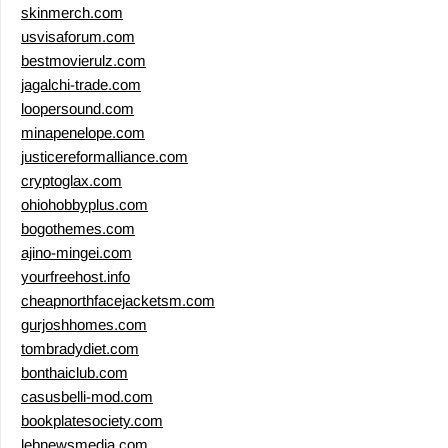
skinmerch.com
usvisaforum.com
bestmovierulz.com
jagalchi-trade.com
loopersound.com
minapenelope.com
justicereformalliance.com
cryptoglax.com
ohiohobbyplus.com
bogothemes.com
ajino-mingei.com
yourfreehost.info
cheapnorthfacejacketsm.com
gurjoshhomes.com
tombradydiet.com
bonthaiclub.com
casusbelli-mod.com
bookplatesociety.com
lebnewsmedia.com