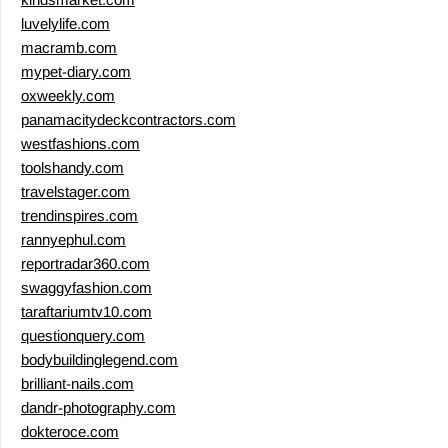
luvelylife.com
macramb.com
mypet-diary.com
oxweekly.com
panamacitydeckcontractors.com
westfashions.com
toolshandy.com
travelstager.com
trendinspires.com
rannyephul.com
reportradar360.com
swaggyfashion.com
taraftariumtv10.com
questionquery.com
bodybuildinglegend.com
brilliant-nails.com
dandr-photography.com
dokteroce.com