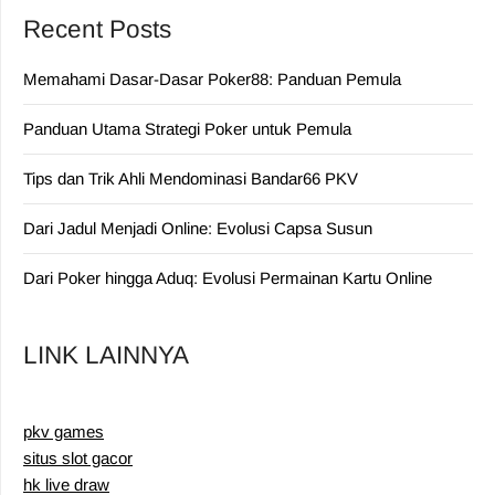
Recent Posts
Memahami Dasar-Dasar Poker88: Panduan Pemula
Panduan Utama Strategi Poker untuk Pemula
Tips dan Trik Ahli Mendominasi Bandar66 PKV
Dari Jadul Menjadi Online: Evolusi Capsa Susun
Dari Poker hingga Aduq: Evolusi Permainan Kartu Online
LINK LAINNYA
pkv games
situs slot gacor
hk live draw