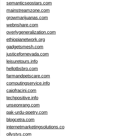
semanticseostars.com
mainstreamzone.com
growmarijuanas.com
webnshare.com
overlygeneralization.com
ethiopianetwork.org
gadgetsmesh.com
justicefornevada.com
leisuretours.info
hellotbsbro.com
farmandpetscare.com
computingservice.info
caiofracini.com
techpositive.info
unseonrang.com
pak-urdu-poetry.com
blogcetra.com
internetmarketingsolutions.co
ollystvs.com