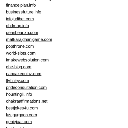
financelplan.info
businessfuture.info
infojudibet.com
cbdmap.info
deanbeanxn.com
matkarajdhanigame.com
popthrone.com
world-slots.com
imakewebsolution.com
che-blog.com
pancakecoinz.com
flyfinley.com
prideconsultation.com
hountinglil.info
chakraaffirmations.net
bestjokes4u.com
lustgurgaon.com
geniejaar.com