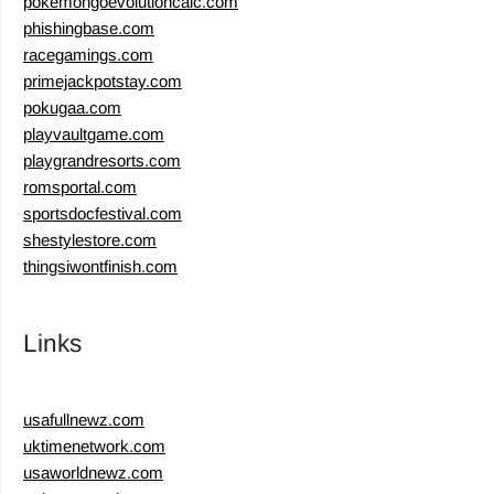
pokemongoevolutioncalc.com
phishingbase.com
racegamings.com
primejackpotstay.com
pokugaa.com
playvaultgame.com
playgrandresorts.com
romsportal.com
sportsdocfestival.com
shestylestore.com
thingsiwontfinish.com
Links
usafullnewz.com
uktimenetwork.com
usaworldnewz.com