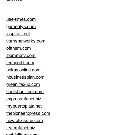
uae-times.com
gamerifys.com
inspiratif.net
vsmsnetworks.com
offthem.com
ibommatv.com
techporfit.com
bekasionline.com
nbusinessplan.com
greenlife360.com
cantshoutitout.com
expressufabet.biz
mypuertoplata.net
thepioneerxpress.com
howtofixissue.com
teamufabet.biz
webfullform.com