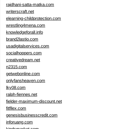
rajdhani-satta-matka.com
writerscraft.net
elearning-childprotection.com
wrestling4mena.com
knowledgeforall.info
brand2lastio.com
usadigitalservices.com
socialhoppers.com
creativedream.net
n2315.com
getwebonline.com
onlyfansheaven.com
lky08.com
ralph-fiennes.net
fielder-maximum-discount.net
fitfllex.com
genesisbusinesscredit.com
inforuang.com
kindsmarket.com