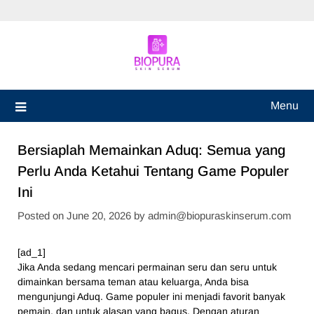
Skip
to
content
Menu
Bersiaplah Memainkan Aduq: Semua yang
Perlu Anda Ketahui Tentang Game Populer
Ini
Posted on
June 20, 2026
by
admin@biopuraskinserum.com
[ad_1]
Jika Anda sedang mencari permainan seru dan seru untuk
dimainkan bersama teman atau keluarga, Anda bisa
mengunjungi Aduq. Game populer ini menjadi favorit banyak
pemain, dan untuk alasan yang bagus. Dengan aturan