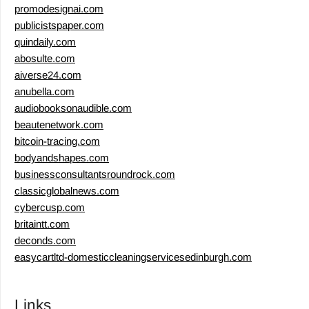
promodesignai.com
publicistspaper.com
quindaily.com
abosulte.com
aiverse24.com
anubella.com
audiobooksonaudible.com
beautenetwork.com
bitcoin-tracing.com
bodyandshapes.com
businessconsultantsroundrock.com
classicglobalnews.com
cybercusp.com
britaintt.com
deconds.com
easycartltd-domesticcleaningservicesedinburgh.com
Links