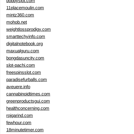
bobbyslot.com
11placemoulin.com
mintz360.com
mohob.net
weightlossprodigy.com
smarttechyinfo.com
digitalnotebook.org
maxualguru.com
bongdasuncity.com
slot-pachi.com
freespinsslot.com
paradisefurballs.com
aveuere.info
cannabinoidtimes.com
greenproductsgui.com
healthconcerning.com
rojgarind.com
fewhour.com
18minutetimer.com