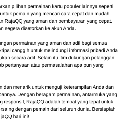
an pilihan permainan kartu populer lainnya seperti
a untuk pemain yang mencari cara cepat dan mudah
an RajaQQ yang aman dan pembayaran yang cepat,
 segera disetorkan ke akun Anda.
ungan permainan yang aman dan adil bagi semua
ripsi canggih untuk melindungi informasi pribadi Anda
an secara adil. Selain itu, tim dukungan pelanggan
b pertanyaan atau permasalahan apa pun yang
n dan menarik untuk menguji keterampilan Anda dan
abannya. Dengan beragam permainan, antarmuka yang
responsif, RajaQQ adalah tempat yang tepat untuk
rsaing dengan pemain dari seluruh dunia. Bersiaplah
aQQ hari ini!