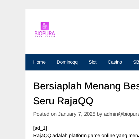
Skip
to
content
Home
Dominoqq
Slot
Casino
S
Bersiaplah Menang Be
Seru RajaQQ
Posted on
January 7, 2025
by
admin@biopur
[ad_1]
RajaQQ adalah platform game online yang me