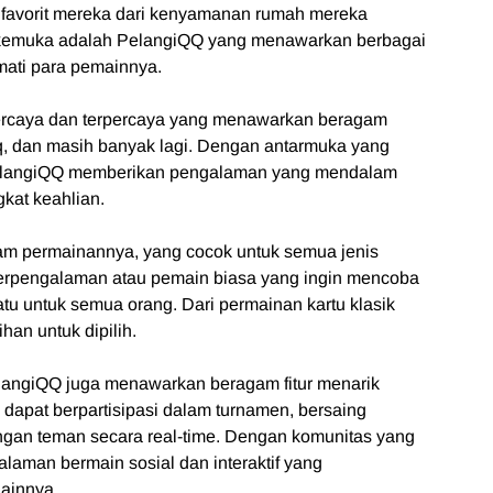
 favorit mereka dari kenyamanan rumah mereka
 terkemuka adalah PelangiQQ yang menawarkan berbagai
mati para pemainnya.
percaya dan terpercaya yang menawarkan beragam
q, dan masih banyak lagi. Dengan antarmuka yang
elangiQQ memberikan pengalaman yang mendalam
kat keahlian.
gam permainannya, yang cocok untuk semua jenis
berpengalaman atau pemain biasa yang ingin mencoba
u untuk semua orang. Dari permainan kartu klasik
han untuk dipilih.
langiQQ juga menawarkan beragam fitur menarik
pat berpartisipasi dalam turnamen, bersaing
gan teman secara real-time. Dengan komunitas yang
laman bermain sosial dan interaktif yang
lainnya.