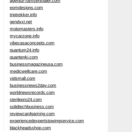
agentur-ramsenthaler.com
eomdesigns.com
triptrekker.info
gendxxi.net
motomasters.info
mycarzone.info
vibecasaconcepts.com
quantum24.info
quantenki.com
businessmagazineusa.com
medicwellcare.com
vidsmall.com
businessnews2day.com
worldnewsrecords.com
sterilepro24.com
solidtechbusiness.com
reviewcardgaming.com
experiencedexpertstowingservice.com
blackheadsshop.com