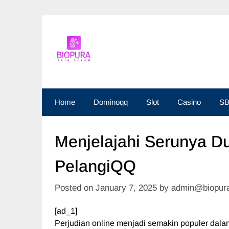
Skip
to
content
Home
Dominoqq
Slot
Casino
S
Menjelajahi Serunya D
PelangiQQ
Posted on
January 7, 2025
by
admin@biopur
[ad_1]
Perjudian online menjadi semakin populer dal