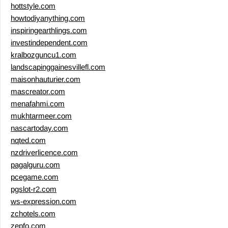
hottstyle.com
howtodiyanything.com
inspiringearthlings.com
investindependent.com
kralbozguncu1.com
landscapinggainesvillefl.com
maisonhauturier.com
mascreator.com
menafahmi.com
mukhtarmeer.com
nascartoday.com
nqted.com
nzdriverlicence.com
pagalguru.com
pcegame.com
pgslot-r2.com
ws-expression.com
zchotels.com
zepfo.com