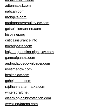
adtennaball.com
nabzah.com
mongive.com
matkagameresultsview.com
getsolutionsonline.com
hispinner.org
criticalinsurance.info
nokariposter.com
kalyan-guessing-nightplay.com
gameofpanels.com
androidappsdownloader.com
usetimenow.com
healthblow.com
gohelpmate.com
rajdhani-satta-matka.com
writerscraft.net
elearning-childprotection.com
wrestling4mena.com