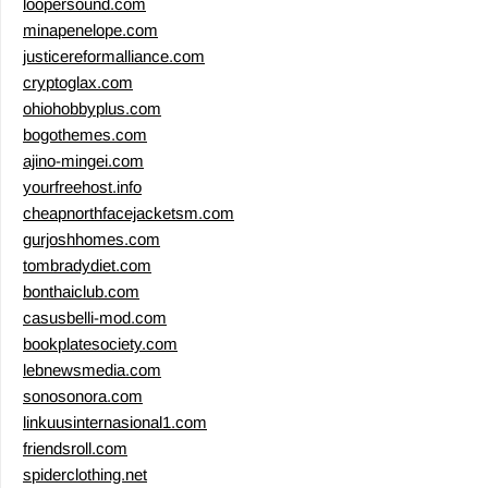
loopersound.com
minapenelope.com
justicereformalliance.com
cryptoglax.com
ohiohobbyplus.com
bogothemes.com
ajino-mingei.com
yourfreehost.info
cheapnorthfacejacketsm.com
gurjoshhomes.com
tombradydiet.com
bonthaiclub.com
casusbelli-mod.com
bookplatesociety.com
lebnewsmedia.com
sonosonora.com
linkuusinternasional1.com
friendsroll.com
spiderclothing.net