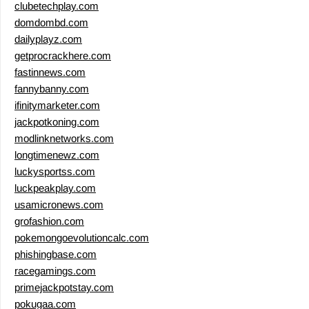
clubetechplay.com
domdombd.com
dailyplayz.com
getprocrackhere.com
fastinnews.com
fannybanny.com
ifinitymarketer.com
jackpotkoning.com
modlinknetworks.com
longtimenewz.com
luckysportss.com
luckpeakplay.com
usamicronews.com
grofashion.com
pokemongoevolutioncalc.com
phishingbase.com
racegamings.com
primejackpotstay.com
pokugaa.com