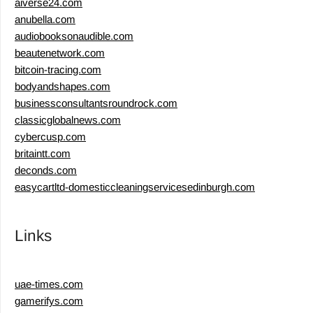
aiverse24.com
anubella.com
audiobooksonaudible.com
beautenetwork.com
bitcoin-tracing.com
bodyandshapes.com
businessconsultantsroundrock.com
classicglobalnews.com
cybercusp.com
britaintt.com
deconds.com
easycartltd-domesticcleaningservicesedinburgh.com
Links
uae-times.com
gamerifys.com