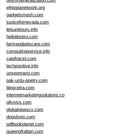
overlygeneralization.com
ethiopianetwork.org
gadgetsmesh.com
justicefornevada.com
leisuretours.info
hellotbsbro.com
farmandpetscare.com
computingservice.info
caiofracini.com
techpositive.info
unseonrang.com
pak-urdu-poetry.com
blogcetra.com
internetmarketingsolutions.co
ollystvs.com
globalnewscx.com
dogslives.com
pdfbookplanet.com
queenofrattan.com