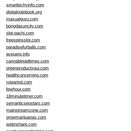
smarttechyinfo.com
digitalnotebook.org
maxualguru.com
bongdasuncity.com
slot-pachi.com
freespinsslot.com
paradisefurballs.com
aveuere.info
cannabinoidtimes.com
greenproductsgui.com
healthconcerning.com
rojgarind.com
fewhour.com
18minutetimer.com
semanticseostars.com
mainstreamzone.com
growmarijuanas.com
webnshare.com