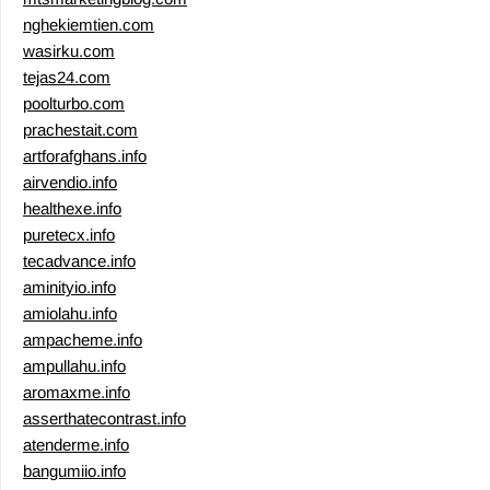
nghekiemtien.com
wasirku.com
tejas24.com
poolturbo.com
prachestait.com
artforafghans.info
airvendio.info
healthexe.info
puretecx.info
tecadvance.info
aminityio.info
amiolahu.info
ampacheme.info
ampullahu.info
aromaxme.info
asserthatecontrast.info
atenderme.info
bangumiio.info