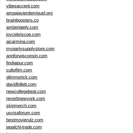
vibesaccent.com
ampajavierdemiguel.org
brainboosters.co
amberlately.com
joycebriscoe.com
aicarmina.com
mypartysupplystore.com
annforwisconsin.com
findjaipur.com
cultofjim.com
glimmerick.com
davidfollett.com
newcollegebeat.com
reverbnewyork.com
skinmerch.com
usvisaforum.com
bestmovierulz.com
jagalchi-trade.com