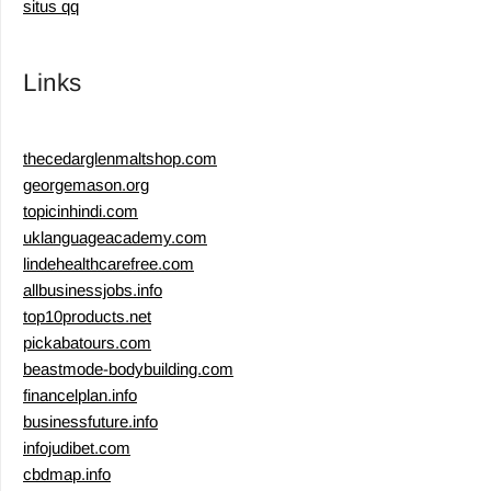
situs qq
Links
thecedarglenmaltshop.com
georgemason.org
topicinhindi.com
uklanguageacademy.com
lindehealthcarefree.com
allbusinessjobs.info
top10products.net
pickabatours.com
beastmode-bodybuilding.com
financelplan.info
businessfuture.info
infojudibet.com
cbdmap.info