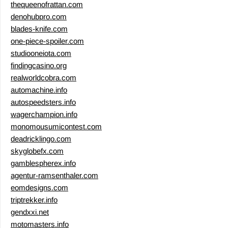
thequeenofrattan.com
denohubpro.com
blades-knife.com
one-piece-spoiler.com
studiooneiota.com
findingcasino.org
realworldcobra.com
automachine.info
autospeedsters.info
wagerchampion.info
monomousumicontest.com
deadricklingo.com
skyglobefx.com
gamblespherex.info
agentur-ramsenthaler.com
eomdesigns.com
triptrekker.info
gendxxi.net
motomasters.info