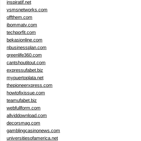
inspiratif.net
vsmsnetworks.com
offthem.com
ibommatv.com
techporfit.com
bekasionline.com
nbusinessplan.com
greenlife360.com
cantshoutitout.com
expressufabet.biz
mypuertoplata.net
thepioneerxpress.com
howtofixissue.com
teamufabet.biz
webfullform.com
allviddownload.com
decorsmag.com
gamblingcasinonews.com
universitiesofamerica.net