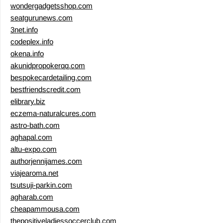
wondergadgetsshop.com
seatgurunews.com
3net.info
codeplex.info
okena.info
akunidpropokerqq.com
bespokecardetailing.com
bestfriendscredit.com
elibrary.biz
eczema-naturalcures.com
astro-bath.com
aghapal.com
altu-expo.com
authorjennijames.com
viajearoma.net
tsutsuji-parkin.com
agharab.com
cheapammousa.com
thepositiveladiessoccerclub.com