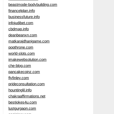
beastmode-bodybuilding.com
financelplan.info
businessfuture.info
infojudibet.com
cbdmap.info
deanbeanxn.com
matkarajdhanigame.com
popthrone.com
world-slots.com
imakewebsolution.com
che-blog.com
pancakecoinz.com
flyfinley.com
prideconsultation.com
hountinglil.info
chakraaffirmations.net
bestjokes4u.com
lustgurgaon.com