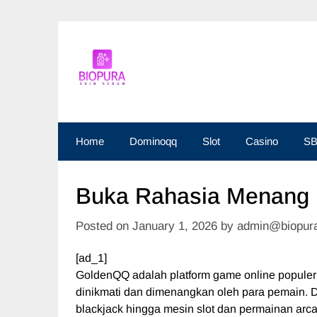
Skip
to
content
Home
Dominoqq
Slot
Casino
S
Buka Rahasia Menang
Posted on
January 1, 2026
by
admin@biopur
[ad_1]
GoldenQQ adalah platform game online popule
dinikmati dan dimenangkan oleh para pemain. Da
blackjack hingga mesin slot dan permainan arc