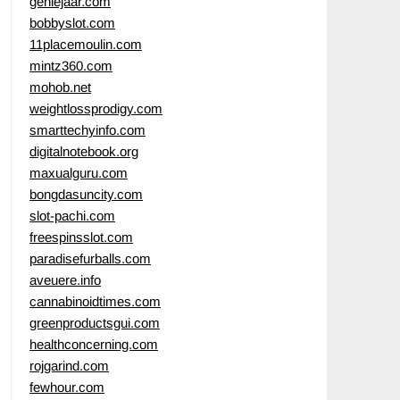
geniejaar.com
bobbyslot.com
11placemoulin.com
mintz360.com
mohob.net
weightlossprodigy.com
smarttechyinfo.com
digitalnotebook.org
maxualguru.com
bongdasuncity.com
slot-pachi.com
freespinsslot.com
paradisefurballs.com
aveuere.info
cannabinoidtimes.com
greenproductsgui.com
healthconcerning.com
rojgarind.com
fewhour.com