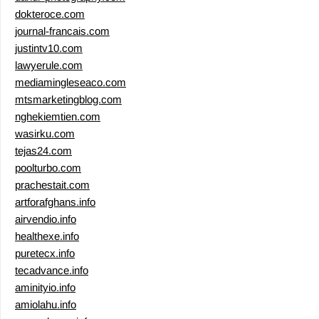
dokteroce.com
journal-francais.com
justintv10.com
lawyerule.com
mediamingleseaco.com
mtsmarketingblog.com
nghekiemtien.com
wasirku.com
tejas24.com
poolturbo.com
prachestait.com
artforafghans.info
airvendio.info
healthexe.info
puretecx.info
tecadvance.info
aminityio.info
amiolahu.info