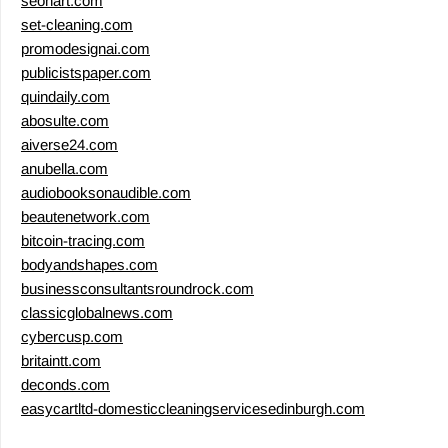
seohart.com
set-cleaning.com
promodesignai.com
publicistspaper.com
quindaily.com
abosulte.com
aiverse24.com
anubella.com
audiobooksonaudible.com
beautenetwork.com
bitcoin-tracing.com
bodyandshapes.com
businessconsultantsroundrock.com
classicglobalnews.com
cybercusp.com
britaintt.com
deconds.com
easycartltd-domesticcleaningservicesedinburgh.com