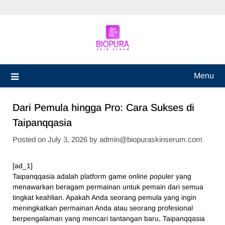
Skip
to
content
Menu
Dari Pemula hingga Pro: Cara Sukses di
Taipanqqasia
Posted on
July 3, 2026
by
admin@biopuraskinserum.com
[ad_1]
Taipanqqasia adalah platform game online populer yang
menawarkan beragam permainan untuk pemain dari semua
tingkat keahlian. Apakah Anda seorang pemula yang ingin
meningkatkan permainan Anda atau seorang profesional
berpengalaman yang mencari tantangan baru, Taipanqqasia