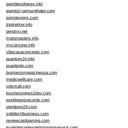
gamblespherex.info
agentur-ramsenthaler.com
eomdesigns.com
triptrekker.info
gendxxi.net
motomasters.info
mycarzone.info
vibecasaconcepts.com
quantum24.info
quantenki.com
businessmagazineusa.com
medicwellcare.com
vidsmall.com
businessnews2day.com
worldnewsrecords.com
sterilepro24.com
solidtechbusiness.com
reviewcardgaming.com
experiencedexpertstowingservice.com