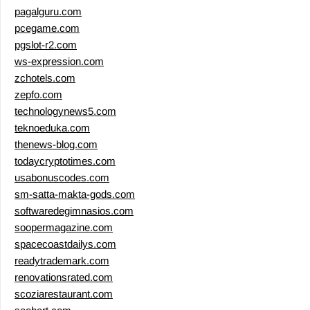
pagalguru.com
pcegame.com
pgslot-r2.com
ws-expression.com
zchotels.com
zepfo.com
technologynews5.com
teknoeduka.com
thenews-blog.com
todaycryptotimes.com
usabonuscodes.com
sm-satta-makta-gods.com
softwaredegimnasios.com
soopermagazine.com
spacecoastdailys.com
readytrademark.com
renovationsrated.com
scoziarestaurant.com