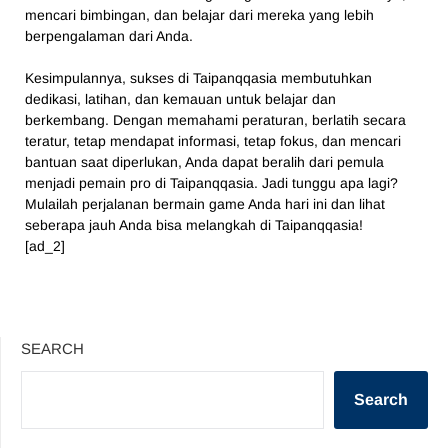
mencari bimbingan, dan belajar dari mereka yang lebih
berpengalaman dari Anda.
Kesimpulannya, sukses di Taipanqqasia membutuhkan
dedikasi, latihan, dan kemauan untuk belajar dan
berkembang. Dengan memahami peraturan, berlatih secara
teratur, tetap mendapat informasi, tetap fokus, dan mencari
bantuan saat diperlukan, Anda dapat beralih dari pemula
menjadi pemain pro di Taipanqqasia. Jadi tunggu apa lagi?
Mulailah perjalanan bermain game Anda hari ini dan lihat
seberapa jauh Anda bisa melangkah di Taipanqqasia!
[ad_2]
SEARCH
Search