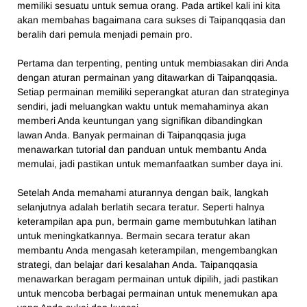
memiliki sesuatu untuk semua orang. Pada artikel kali ini kita
akan membahas bagaimana cara sukses di Taipanqqasia dan
beralih dari pemula menjadi pemain pro.
Pertama dan terpenting, penting untuk membiasakan diri Anda
dengan aturan permainan yang ditawarkan di Taipanqqasia.
Setiap permainan memiliki seperangkat aturan dan strateginya
sendiri, jadi meluangkan waktu untuk memahaminya akan
memberi Anda keuntungan yang signifikan dibandingkan
lawan Anda. Banyak permainan di Taipanqqasia juga
menawarkan tutorial dan panduan untuk membantu Anda
memulai, jadi pastikan untuk memanfaatkan sumber daya ini.
Setelah Anda memahami aturannya dengan baik, langkah
selanjutnya adalah berlatih secara teratur. Seperti halnya
keterampilan apa pun, bermain game membutuhkan latihan
untuk meningkatkannya. Bermain secara teratur akan
membantu Anda mengasah keterampilan, mengembangkan
strategi, dan belajar dari kesalahan Anda. Taipanqqasia
menawarkan beragam permainan untuk dipilih, jadi pastikan
untuk mencoba berbagai permainan untuk menemukan apa