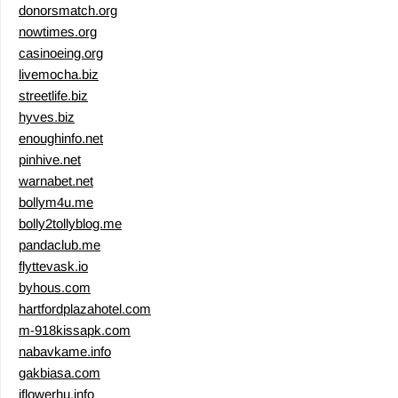
donorsmatch.org
nowtimes.org
casinoeing.org
livemocha.biz
streetlife.biz
hyves.biz
enoughinfo.net
pinhive.net
warnabet.net
bollym4u.me
bolly2tollyblog.me
pandaclub.me
flyttevask.io
byhous.com
hartfordplazahotel.com
m-918kissapk.com
nabavkame.info
gakbiasa.com
iflowerhu.info