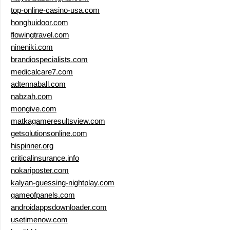
top-online-casino-usa.com
honghuidoor.com
flowingtravel.com
nineniki.com
brandiospecialists.com
medicalcare7.com
adtennaball.com
nabzah.com
mongive.com
matkagameresultsview.com
getsolutionsonline.com
hispinner.org
criticalinsurance.info
nokariposter.com
kalyan-guessing-nightplay.com
gameofpanels.com
androidappsdownloader.com
usetimenow.com