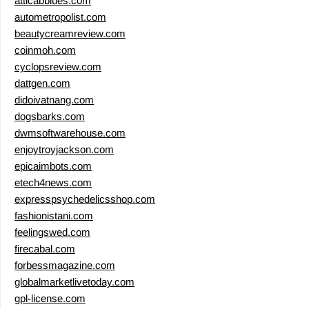
atticabblues.com
autometropolist.com
beautycreamreview.com
coinmoh.com
cyclopsreview.com
dattgen.com
didoivatnang.com
dogsbarks.com
dwmsoftwarehouse.com
enjoytroyjackson.com
epicaimbots.com
etech4news.com
expresspsychedelicsshop.com
fashionistani.com
feelingswed.com
firecabal.com
forbessmagazine.com
globalmarketlivetoday.com
gpl-license.com