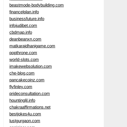
beastmode-bodybuilding.com
financelplan.info
businessfuture.info
infojudibet.com
cbdmap.info
deanbeanxn.com
matkarajdhanigame.com
popthrone.com
world-slots.com
imakewebsolution.com
che-blog.com
pancakecoinz.com
flyfinley.com
prideconsultation.com
hountinglil.info
chakraaffirmations.net
bestjokes4u.com
lustgurgaon.com