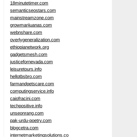
18minutetimer.com
semanticseostars.com
mainstreamzone.com
growmarijuanas.com
webnshare.com
overlygeneralization.com
ethiopianetwork.org
gadgetsmesh.com
justicefornevada.com
leisuretours.info
hellotbsbro.com
farmandpetscare.com
computingservice.info
caiofracini.com
techpositive.info
unseonrang.com
pak-urdu-poetry.com
blogcetra.com
internetmarketingsolutions.co