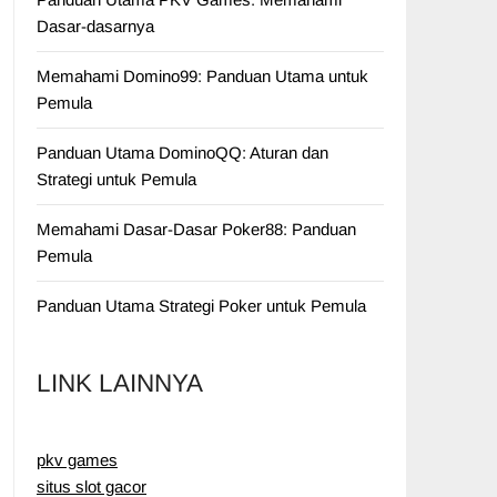
Dasar-dasarnya
Memahami Domino99: Panduan Utama untuk
Pemula
Panduan Utama DominoQQ: Aturan dan
Strategi untuk Pemula
Memahami Dasar-Dasar Poker88: Panduan
Pemula
Panduan Utama Strategi Poker untuk Pemula
LINK LAINNYA
pkv games
situs slot gacor