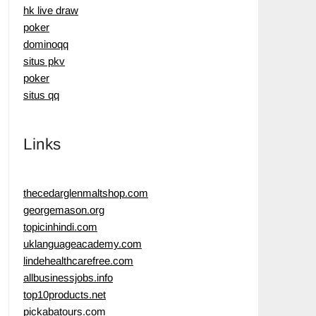
hk live draw
poker
dominoqq
situs pkv
poker
situs qq
Links
thecedarglenmaltshop.com
georgemason.org
topicinhindi.com
uklanguageacademy.com
lindehealthcarefree.com
allbusinessjobs.info
top10products.net
pickabatours.com