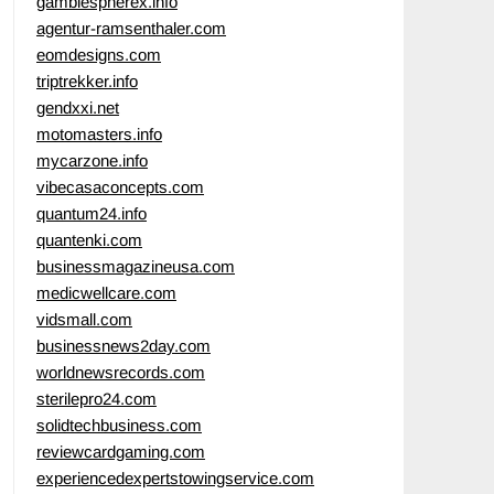
gamblespherex.info
agentur-ramsenthaler.com
eomdesigns.com
triptrekker.info
gendxxi.net
motomasters.info
mycarzone.info
vibecasaconcepts.com
quantum24.info
quantenki.com
businessmagazineusa.com
medicwellcare.com
vidsmall.com
businessnews2day.com
worldnewsrecords.com
sterilepro24.com
solidtechbusiness.com
reviewcardgaming.com
experiencedexpertstowingservice.com