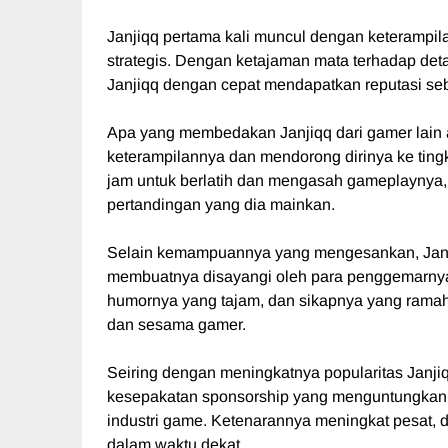
Janjiqq pertama kali muncul dengan keteramp
strategis. Dengan ketajaman mata terhadap de
Janjiqq dengan cepat mendapatkan reputasi seb
Apa yang membedakan Janjiqq dari gamer lain 
keterampilannya dan mendorong dirinya ke tingk
jam untuk berlatih dan mengasah gameplaynya, s
pertandingan yang dia mainkan.
Selain kemampuannya yang mengesankan, Janjiq
membuatnya disayangi oleh para penggemarnya 
humornya yang tajam, dan sikapnya yang ramah
dan sesama gamer.
Seiring dengan meningkatnya popularitas Jan
kesepakatan sponsorship yang menguntungkan 
industri game. Ketenarannya meningkat pesat, 
dalam waktu dekat.