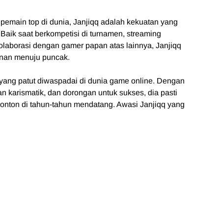
pemain top di dunia, Janjiqq adalah kekuatan yang
Baik saat berkompetisi di turnamen, streaming
laborasi dengan gamer papan atas lainnya, Janjiqq
anan menuju puncak.
yang patut diwaspadai di dunia game online. Dengan
 karismatik, dan dorongan untuk sukses, dia pasti
nton di tahun-tahun mendatang. Awasi Janjiqq yang