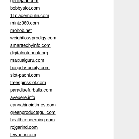
geniejaar.com
bobbyslot.com
11placemoulin.com
mintz360.com
mohob.net
weightlossprodigy.com
smarttechyinfo.com
digitalnotebook.org
maxualguru.com
bongdasuncity.com
slot-pachi.com
freespinsslot.com
paradisefurballs.com
aveuere.info
cannabinoidtimes.com
greenproductsgui.com
healthconcerning.com
rojgarind.com
fewhour.com