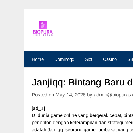
Skip
to
content
Home
Dominoqq
Slot
Casino
S
Janjiqq: Bintang Baru
Posted on
May 14, 2026
by
admin@biopuras
[ad_1]
Di dunia game online yang bergerak cepat, bin
penonton dengan keterampilan dan strategi mer
adalah Janjiqq, seorang gamer berbakat yang t