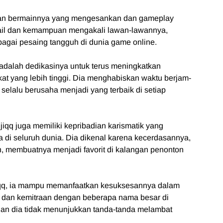
ilan bermainnya yang mengesankan dan gameplay
tail dan kemampuan mengakali lawan-lawannya,
agai pesaing tangguh di dunia game online.
adalah dedikasinya untuk terus meningkatkan
at yang lebih tinggi. Dia menghabiskan waktu berjam-
elalu berusaha menjadi yang terbaik di setiap
q juga memiliki kepribadian karismatik yang
di seluruh dunia. Dia dikenal karena kecerdasannya,
, membuatnya menjadi favorit di kalangan penonton
jiqq, ia mampu memanfaatkan kesuksesannya dalam
dan kemitraan dengan beberapa nama besar di
dan dia tidak menunjukkan tanda-tanda melambat