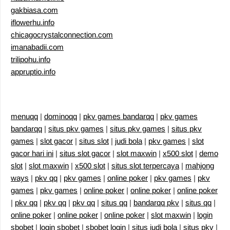
gakbiasa.com
iflowerhu.info
chicagocrystalconnection.com
imanabadii.com
trilipohu.info
appruptio.info
menuqq
|
dominoqq
|
pkv games bandarqq
|
pkv games
bandarqq
|
situs pkv games
|
situs pkv games
|
situs pkv
games
|
slot gacor
|
situs slot
|
judi bola
|
pkv games
|
slot
gacor hari ini
|
situs slot gacor
|
slot maxwin
|
x500 slot
|
demo
slot
|
slot maxwin
|
x500 slot
|
situs slot terpercaya
|
mahjong
ways
|
pkv qq
|
pkv games
|
online poker
|
pkv games
|
pkv
games
|
pkv games
|
online poker
|
online poker
|
online poker
|
pkv qq
|
pkv qq
|
pkv qq
|
situs qq
|
bandarqq pkv
|
situs qq
|
online poker
|
online poker
|
online poker
|
slot maxwin
|
login
sbobet
|
login sbobet
|
sbobet login
|
situs judi bola
|
situs pkv
|