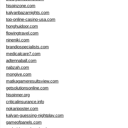
hispinzone.com
kalyanbazarnights.com
top-online-casino-usa.com
honghuidoor.com
flowingtravel.com
nineniki.com
brandiospecialists.com
medicalcare7.com
adtennaball.com
nabzah.com
mongive.com
matkagameresultsview.com
getsolutionsonline.com
hispinner.org
criticalinsurance.info
nokariposter.com
kalyan-guessing-nightplay.com
gameofpanels.com