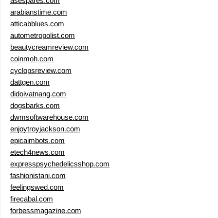
asespares.com
arabianstime.com
atticabblues.com
autometropolist.com
beautycreamreview.com
coinmoh.com
cyclopsreview.com
dattgen.com
didoivatnang.com
dogsbarks.com
dwmsoftwarehouse.com
enjoytroyjackson.com
epicaimbots.com
etech4news.com
expresspsychedelicsshop.com
fashionistani.com
feelingswed.com
firecabal.com
forbessmagazine.com