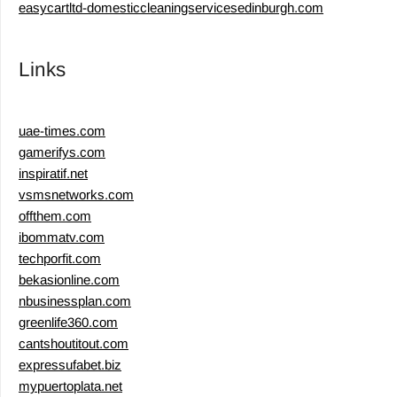
easycartltd-domesticcleaningservicesedinburgh.com
Links
uae-times.com
gamerifys.com
inspiratif.net
vsmsnetworks.com
offthem.com
ibommatv.com
techporfit.com
bekasionline.com
nbusinessplan.com
greenlife360.com
cantshoutitout.com
expressufabet.biz
mypuertoplata.net