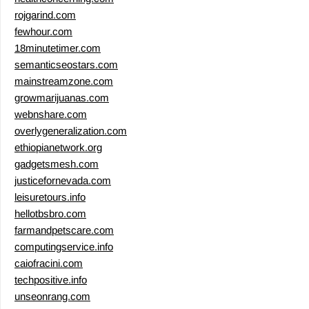
rojgarind.com
fewhour.com
18minutetimer.com
semanticseostars.com
mainstreamzone.com
growmarijuanas.com
webnshare.com
overlygeneralization.com
ethiopianetwork.org
gadgetsmesh.com
justicefornevada.com
leisuretours.info
hellotbsbro.com
farmandpetscare.com
computingservice.info
caiofracini.com
techpositive.info
unseonrang.com