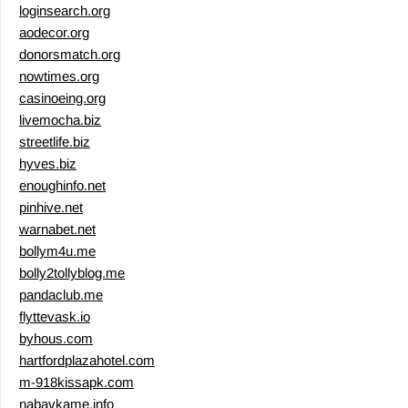
loginsearch.org
aodecor.org
donorsmatch.org
nowtimes.org
casinoeing.org
livemocha.biz
streetlife.biz
hyves.biz
enoughinfo.net
pinhive.net
warnabet.net
bollym4u.me
bolly2tollyblog.me
pandaclub.me
flyttevask.io
byhous.com
hartfordplazahotel.com
m-918kissapk.com
nabavkame.info