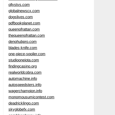
ollystvs.com
globalnewscx.com
dogslives.com
pdfbookplanet.com
queenofrattan.com
thequeenofrattan.com
denohubpro.com
blades-knife.com
one-piece-spoiler.com
studiooneiota.com
findingcasino.org
realworldcobra.com
automachine.info
autospeedsters.info
wagerchampion.info
monomousumicontest.com
deadricklingo.com
skyglobefx.com