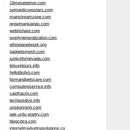
18minutetimer.com
semanticseostars.com
mainstreamzone.com
growmarijuanas.com
webnshare.com
overlygeneralization.com
ethiopianetwork.org
gadgetsmesh.com
justicefornevada.com
leisuretours.info
hellotbsbro.com
farmandpetscare.com
computingservice.info
caiofracini.com
techpositive.info
unseonrang.com
pak-urdu-poetry.com
blogcetra.com
internetmarketingsolutions.co