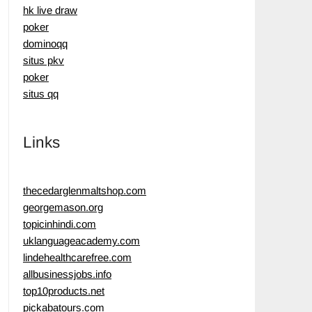
hk live draw
poker
dominoqq
situs pkv
poker
situs qq
Links
thecedarglenmaltshop.com
georgemason.org
topicinhindi.com
uklanguageacademy.com
lindehealthcarefree.com
allbusinessjobs.info
top10products.net
pickabatours.com