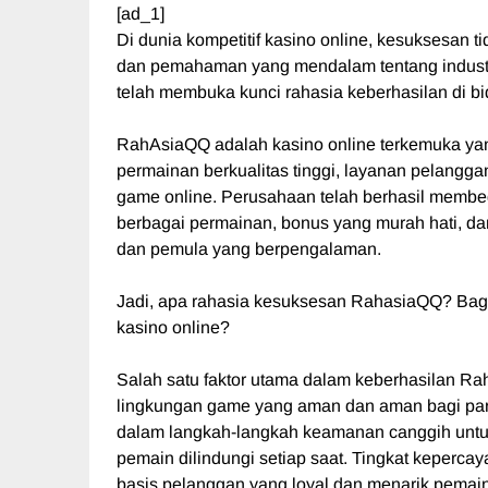
[ad_1]
Di dunia kompetitif kasino online, kesuksesan t
dan pemahaman yang mendalam tentang industri
telah membuka kunci rahasia keberhasilan di b
RahAsiaQQ adalah kasino online terkemuka ya
permainan berkualitas tinggi, layanan pelangga
game online. Perusahaan telah berhasil membe
berbagai permainan, bonus yang murah hati, d
dan pemula yang berpengalaman.
Jadi, apa rahasia kesuksesan RahasiaQQ? Bag
kasino online?
Salah satu faktor utama dalam keberhasilan 
lingkungan game yang aman dan aman bagi par
dalam langkah-langkah keamanan canggih untu
pemain dilindungi setiap saat. Tingkat keper
basis pelanggan yang loyal dan menarik pemain 