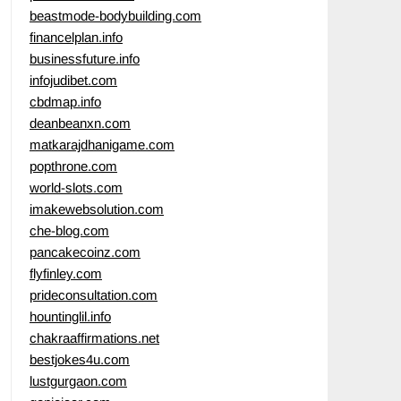
beastmode-bodybuilding.com
financelplan.info
businessfuture.info
infojudibet.com
cbdmap.info
deanbeanxn.com
matkarajdhanigame.com
popthrone.com
world-slots.com
imakewebsolution.com
che-blog.com
pancakecoinz.com
flyfinley.com
prideconsultation.com
hountinglil.info
chakraaffirmations.net
bestjokes4u.com
lustgurgaon.com