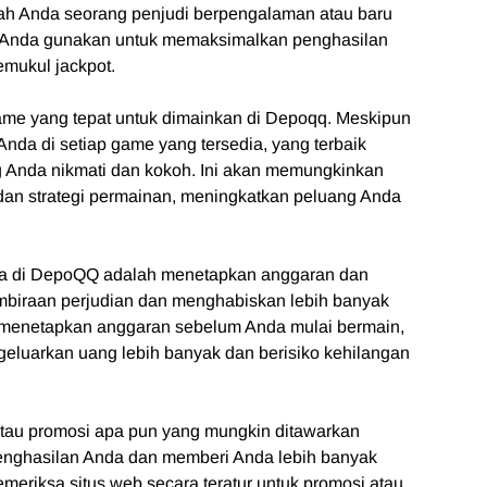
ah Anda seorang penjudi berpengalaman atau baru
at Anda gunakan untuk memaksimalkan penghasilan
mukul jackpot.
ame yang tepat untuk dimainkan di Depoqq. Meskipun
da di setiap game yang tersedia, yang terbaik
g Anda nikmati dan kokoh. Ini akan memungkinkan
dan strategi permainan, meningkatkan peluang Anda
da di DepoQQ adalah menetapkan anggaran dan
mbiraan perjudian dan menghabiskan lebih banyak
menetapkan anggaran sebelum Anda mulai bermain,
luarkan uang lebih banyak dan berisiko kehilangan
atau promosi apa pun yang mungkin ditawarkan
nghasilan Anda dan memberi Anda lebih banyak
meriksa situs web secara teratur untuk promosi atau