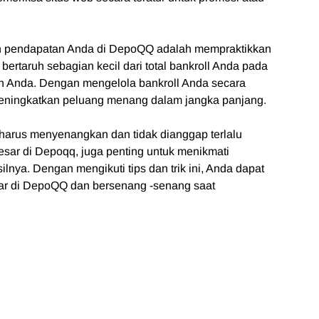
kan pendapatan Anda di DepoQQ adalah mempraktikkan
bertaruh sebagian kecil dari total bankroll Anda pada
an Anda. Dengan mengelola bankroll Anda secara
 meningkatkan peluang menang dalam jangka panjang.
n harus menyenangkan dan tidak dianggap terlalu
sar di Depoqq, juga penting untuk menikmati
ilnya. Dengan mengikuti tips dan trik ini, Anda dapat
ar di DepoQQ dan bersenang -senang saat