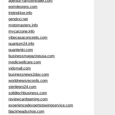
agentur-ramsenthaler.com
eomdesigns.com
triptrekker.info
gendxxi.net
motomasters.info
mycarzone.info
vibecasaconcepts.com
quantum24.info
quantenki.com
businessmagazineusa.com
medicwellcare.com
vidsmall.com
businessnews2day.com
worldnewsrecords.com
sterilepro24.com
solidtechbusiness.com
reviewcardgaming.com
experiencedexpertstowingservice.com
blackheadsshop.com