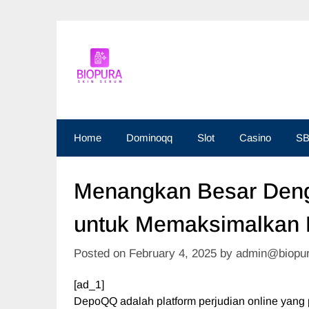
Skip
to
content
Home
Dominoqq
Slot
Casino
S
Menangkan Besar Deng
untuk Memaksimalkan 
Posted on
February 4, 2025
by
admin@biopu
[ad_1]
DepoQQ adalah platform perjudian online yan