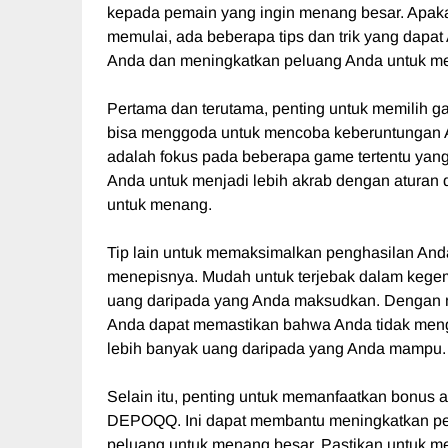
kepada pemain yang ingin menang besar. Apak
memulai, ada beberapa tips dan trik yang dap
Anda dan meningkatkan peluang Anda untuk me
Pertama dan terutama, penting untuk memilih g
bisa menggoda untuk mencoba keberuntungan An
adalah fokus pada beberapa game tertentu yan
Anda untuk menjadi lebih akrab dengan aturan 
untuk menang.
Tip lain untuk memaksimalkan penghasilan An
menepisnya. Mudah untuk terjebak dalam kege
uang daripada yang Anda maksudkan. Dengan 
Anda dapat memastikan bahwa Anda tidak menge
lebih banyak uang daripada yang Anda mampu.
Selain itu, penting untuk memanfaatkan bonus 
DEPOQQ. Ini dapat membantu meningkatkan pe
peluang untuk menang besar. Pastikan untuk me