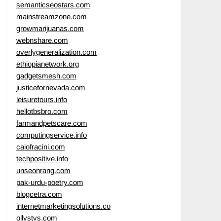
semanticseostars.com
mainstreamzone.com
growmarijuanas.com
webnshare.com
overlygeneralization.com
ethiopianetwork.org
gadgetsmesh.com
justicefornevada.com
leisuretours.info
hellotbsbro.com
farmandpetscare.com
computingservice.info
caiofracini.com
techpositive.info
unseonrang.com
pak-urdu-poetry.com
blogcetra.com
internetmarketingsolutions.co
ollystvs.com