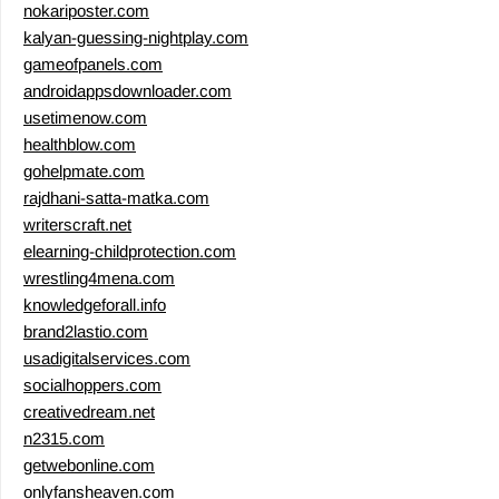
nokariposter.com
kalyan-guessing-nightplay.com
gameofpanels.com
androidappsdownloader.com
usetimenow.com
healthblow.com
gohelpmate.com
rajdhani-satta-matka.com
writerscraft.net
elearning-childprotection.com
wrestling4mena.com
knowledgeforall.info
brand2lastio.com
usadigitalservices.com
socialhoppers.com
creativedream.net
n2315.com
getwebonline.com
onlyfansheaven.com