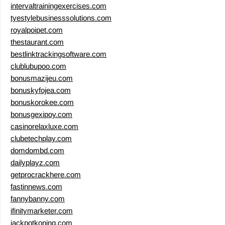
intervaltrainingexercises.com
tyestylebusinesssolutions.com
royalpoipet.com
thestaurant.com
bestlinktrackingsoftware.com
clublubupoo.com
bonusmazijeu.com
bonuskyfojea.com
bonuskorokee.com
bonusgexipoy.com
casinorelaxluxe.com
clubetechplay.com
domdombd.com
dailyplayz.com
getprocrackhere.com
fastinnews.com
fannybanny.com
ifinitymarketer.com
jackpotkoning.com