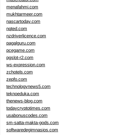
menafahmi.com
mukhtarmeer.com
nascartoday.com
nqted.com
nzdriverlicence.com
pagalguru.com
pcegame.com
pgslot-r2.com
ws-expression.com
zchotels.com
zepfo.com
technologynews5.com
teknoeduka.com
thenews-blog.com
todaycryptotimes.com
usabonuscodes.com
sm-satta-makta-gods.com
softwaredegimnasios.com