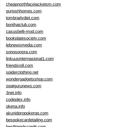
cheapnorthfacejacketsm.com
gurjoshhomes.com
tombradydiet.com
bonthaiclub.com
casusbelli-mod.com
bookplatesociety.com
lebnewsmedia.com
sonosonora.com
linkuusinternasional1.com
friendsroll.com
spiderclothing.net
wondergadgetsshop.com
seatgurunews.com
3net.info
codeplex.info
okena.info
akunidpropokerqq.com
bespokecardetailing.com
bestfriendscredit.com