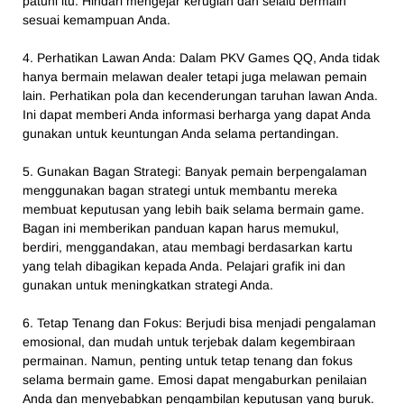
patuhi itu. Hindari mengejar kerugian dan selalu bermain
sesuai kemampuan Anda.
4. Perhatikan Lawan Anda: Dalam PKV Games QQ, Anda tidak
hanya bermain melawan dealer tetapi juga melawan pemain
lain. Perhatikan pola dan kecenderungan taruhan lawan Anda.
Ini dapat memberi Anda informasi berharga yang dapat Anda
gunakan untuk keuntungan Anda selama pertandingan.
5. Gunakan Bagan Strategi: Banyak pemain berpengalaman
menggunakan bagan strategi untuk membantu mereka
membuat keputusan yang lebih baik selama bermain game.
Bagan ini memberikan panduan kapan harus memukul,
berdiri, menggandakan, atau membagi berdasarkan kartu
yang telah dibagikan kepada Anda. Pelajari grafik ini dan
gunakan untuk meningkatkan strategi Anda.
6. Tetap Tenang dan Fokus: Berjudi bisa menjadi pengalaman
emosional, dan mudah untuk terjebak dalam kegembiraan
permainan. Namun, penting untuk tetap tenang dan fokus
selama bermain game. Emosi dapat mengaburkan penilaian
Anda dan menyebabkan pengambilan keputusan yang buruk.