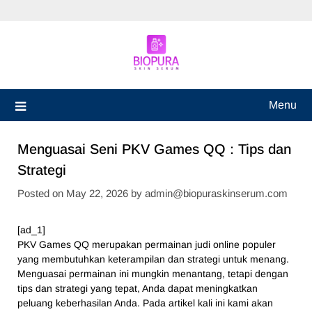
Skip
to
content
Menu
Menguasai Seni PKV Games QQ : Tips dan
Strategi
Posted on
May 22, 2026
by
admin@biopuraskinserum.com
[ad_1]
PKV Games QQ merupakan permainan judi online populer
yang membutuhkan keterampilan dan strategi untuk menang.
Menguasai permainan ini mungkin menantang, tetapi dengan
tips dan strategi yang tepat, Anda dapat meningkatkan
peluang keberhasilan Anda. Pada artikel kali ini kami akan