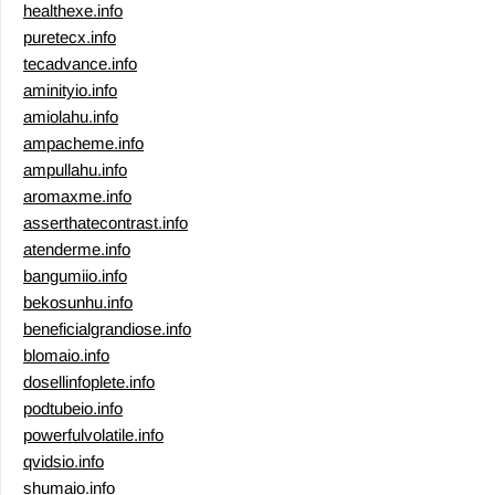
healthexe.info
puretecx.info
tecadvance.info
aminityio.info
amiolahu.info
ampacheme.info
ampullahu.info
aromaxme.info
asserthatecontrast.info
atenderme.info
bangumiio.info
bekosunhu.info
beneficialgrandiose.info
blomaio.info
dosellinfoplete.info
podtubeio.info
powerfulvolatile.info
qvidsio.info
shumaio.info