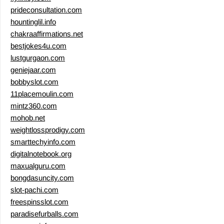
prideconsultation.com
hountinglil.info
chakraaffirmations.net
bestjokes4u.com
lustgurgaon.com
geniejaar.com
bobbyslot.com
11placemoulin.com
mintz360.com
mohob.net
weightlossprodigy.com
smarttechyinfo.com
digitalnotebook.org
maxualguru.com
bongdasuncity.com
slot-pachi.com
freespinsslot.com
paradisefurballs.com