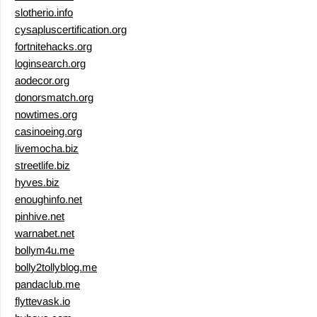
slotherio.info
cysapluscertification.org
fortnitehacks.org
loginsearch.org
aodecor.org
donorsmatch.org
nowtimes.org
casinoeing.org
livemocha.biz
streetlife.biz
hyves.biz
enoughinfo.net
pinhive.net
warnabet.net
bollym4u.me
bolly2tollyblog.me
pandaclub.me
flyttevask.io