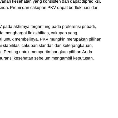
yanan kesehatan yang konsisten dan dapat diprediksi,
nda. Premi dan cakupan PKV dapat berfluktuasi dari
pada akhirnya tergantung pada preferensi pribadi,
a menghargai fleksibilitas, cakupan yang
al untuk membelinya, PKV mungkin merupakan pilihan
 stabilitas, cakupan standar, dan keterjangkauan,
k. Penting untuk mempertimbangkan pilihan Anda
asuransi kesehatan sebelum mengambil keputusan.