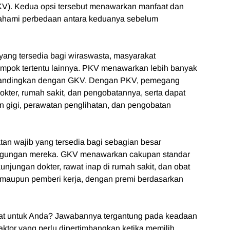
KV). Kedua opsi tersebut menawarkan manfaat dan
mahami perbedaan antara keduanya sebelum
yang tersedia bagi wiraswasta, masyarakat
lompok tertentu lainnya. PKV menawarkan lebih banyak
 dibandingkan dengan GKV. Dengan PKV, pemegang
okter, rumah sakit, dan pengobatannya, serta dapat
 gigi, perawatan penglihatan, dan pengobatan
atan wajib yang tersedia bagi sebagian besar
ggungan mereka. GKV menawarkan cakupan standar
njungan dokter, rawat inap di rumah sakit, dan obat
ja maupun pemberi kerja, dengan premi berdasarkan
epat untuk Anda? Jawabannya tergantung pada keadaan
aktor yang perlu dipertimbangkan ketika memilih