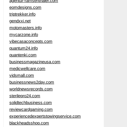
agentur-ramsenthaler.com
eomdesigns.com
triptrekker.info
gendxxi.net
motomasters.info
mycarzone.info
vibecasaconcepts.com
quantum24.info
quantenki.com
businessmagazineusa.com
medicwellcare.com
vidsmall.com
businessnews2day.com
worldnewsrecords.com
sterilepro24.com
solidtechbusiness.com
reviewcardgaming.com
experiencedexpertstowingservice.com
blackheadsshop.com