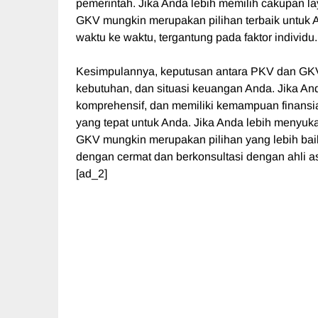
pemerintah. Jika Anda lebih memilih cakupan la
GKV mungkin merupakan pilihan terbaik untuk A
waktu ke waktu, tergantung pada faktor individu.
Kesimpulannya, keputusan antara PKV dan GKV 
kebutuhan, dan situasi keuangan Anda. Jika And
komprehensif, dan memiliki kemampuan finansi
yang tepat untuk Anda. Jika Anda lebih menyukai
GKV mungkin merupakan pilihan yang lebih bai
dengan cermat dan berkonsultasi dengan ahli 
[ad_2]