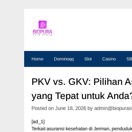
Skip
to
content
Home
Dominoqq
Slot
Casino
S
PKV vs. GKV: Pilihan 
yang Tepat untuk Anda
Posted on
June 18, 2026
by
admin@biopuras
[ad_1]
Terkait asuransi kesehatan di Jerman, pendudu