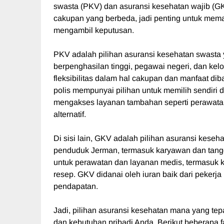
swasta (PKV) dan asuransi kesehatan wajib (G
cakupan yang berbeda, jadi penting untuk me
mengambil keputusan.
PKV adalah pilihan asuransi kesehatan swasta 
berpenghasilan tinggi, pegawai negeri, dan ke
fleksibilitas dalam hal cakupan dan manfaat
polis mempunyai pilihan untuk memilih sendiri d
mengakses layanan tambahan seperti perawatan
alternatif.
Di sisi lain, GKV adalah pilihan asuransi keseh
penduduk Jerman, termasuk karyawan dan tan
untuk perawatan dan layanan medis, termasuk ku
resep. GKV didanai oleh iuran baik dari peker
pendapatan.
Jadi, pilihan asuransi kesehatan mana yang t
dan kebutuhan pribadi Anda. Berikut beberapa f