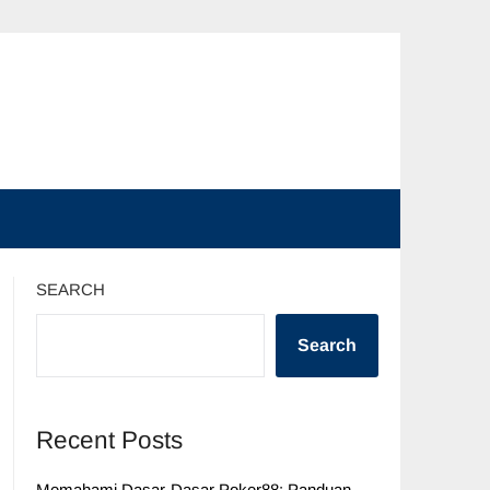
SEARCH
Search
Recent Posts
Memahami Dasar-Dasar Poker88: Panduan