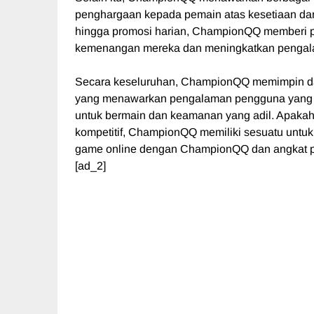
penghargaan kepada pemain atas kesetiaan dan
hingga promosi harian, ChampionQQ memberi p
kemenangan mereka dan meningkatkan pengal
Secara keseluruhan, ChampionQQ memimpin da
yang menawarkan pengalaman pengguna yang m
untuk bermain dan keamanan yang adil. Apaka
kompetitif, ChampionQQ memiliki sesuatu untu
game online dengan ChampionQQ dan angkat p
[ad_2]