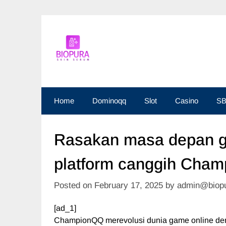
Skip
to
content
Home
Dominoqq
Slot
Casino
S
Rasakan masa depan g
platform canggih Cha
Posted on
February 17, 2025
by
admin@biop
[ad_1]
ChampionQQ merevolusi dunia game online de