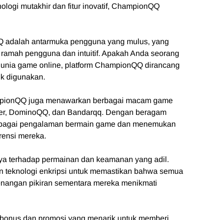
ologi mutakhir dan fitur inovatif, ChampionQQ
QQ adalah antarmuka pengguna yang mulus, yang
amah pengguna dan intuitif. Apakah Anda seorang
dunia game online, platform ChampionQQ dirancang
k digunakan.
mpionQQ juga menawarkan berbagai macam game
 poker, DominoQQ, dan Bandarqq. Dengan beragam
berbagai pengalaman bermain game dan menemukan
rensi mereka.
a terhadap permainan dan keamanan yang adil.
an teknologi enkripsi untuk memastikan bahwa semua
enangan pikiran sementara mereka menikmati
bonus dan promosi yang menarik untuk memberi