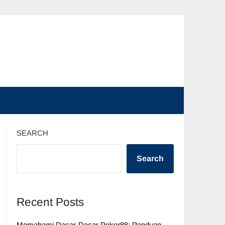
SEARCH
Search
Recent Posts
Memahami Dasar-Dasar Poker88: Panduan