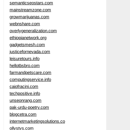
semanticseostars.com
mainstreamzone.com
growmarijuanas.com
webnshare.com
overlygeneralization.com
ethiopianetwork.org
gadgetsmesh.com
justicefornevada.com
leisuretours.info
hellotbsbro.com
farmandpetscare.com
computingservice.info
caiofracini.com
techpositive.info
unseonrang.com
pak-urdu-poetry.com
blogcetra.com
internetmarketingsolutions.co
ollystvs.com