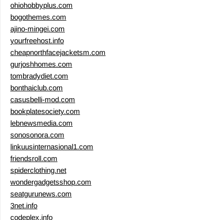
ohiohobbyplus.com
bogothemes.com
ajino-mingei.com
yourfreehost.info
cheapnorthfacejacketsm.com
gurjoshhomes.com
tombradydiet.com
bonthaiclub.com
casusbelli-mod.com
bookplatesociety.com
lebnewsmedia.com
sonosonora.com
linkuusinternasional1.com
friendsroll.com
spiderclothing.net
wondergadgetsshop.com
seatgurunews.com
3net.info
codeplex.info