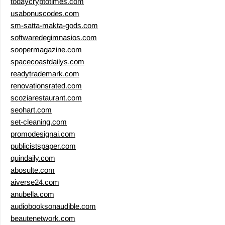
todaycryptotimes.com
usabonuscodes.com
sm-satta-makta-gods.com
softwaredegimnasios.com
soopermagazine.com
spacecoastdailys.com
readytrademark.com
renovationsrated.com
scoziarestaurant.com
seohart.com
set-cleaning.com
promodesignai.com
publicistspaper.com
quindaily.com
abosulte.com
aiverse24.com
anubella.com
audiobooksonaudible.com
beautenetwork.com