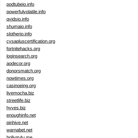
podtubeio.info
powerfulvolatile.info
qvidsio.info
shumaio.info
slotherio.info
cysapluscertification.org
fortnitehacks.org
loginsearch.org
aodecor.org
donorsmatch.org
nowtimes.org
casinoeing.org
livemocha.biz
streetlife.biz
hyves.biz
enoughinfo.net
pinhive.net
warnabet.net
bollym4u.me