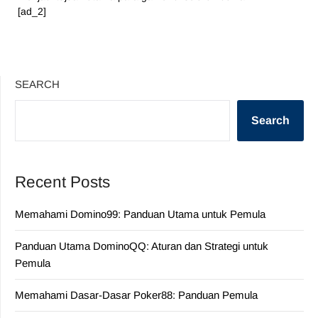
[ad_2]
SEARCH
Search
Recent Posts
Memahami Domino99: Panduan Utama untuk Pemula
Panduan Utama DominoQQ: Aturan dan Strategi untuk
Pemula
Memahami Dasar-Dasar Poker88: Panduan Pemula