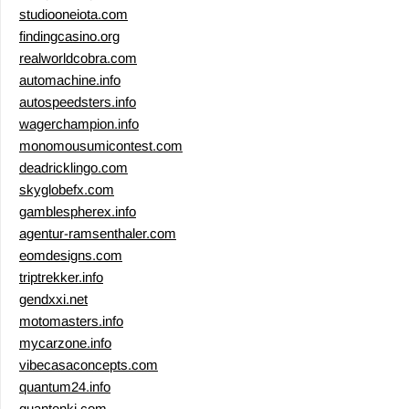
studiooneiota.com
findingcasino.org
realworldcobra.com
automachine.info
autospeedsters.info
wagerchampion.info
monomousumicontest.com
deadricklingo.com
skyglobefx.com
gamblespherex.info
agentur-ramsenthaler.com
eomdesigns.com
triptrekker.info
gendxxi.net
motomasters.info
mycarzone.info
vibecasaconcepts.com
quantum24.info
quantenki.com