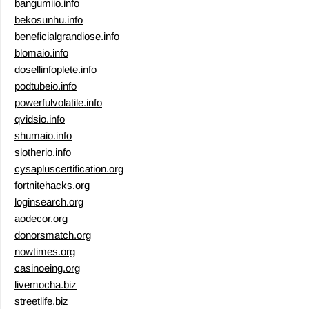
bangumiio.info
bekosunhu.info
beneficialgrandiose.info
blomaio.info
dosellinfoplete.info
podtubeio.info
powerfulvolatile.info
qvidsio.info
shumaio.info
slotherio.info
cysapluscertification.org
fortnitehacks.org
loginsearch.org
aodecor.org
donorsmatch.org
nowtimes.org
casinoeing.org
livemocha.biz
streetlife.biz