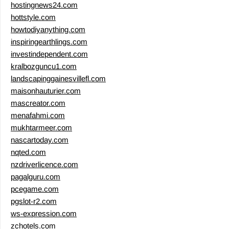
hostingnews24.com
hottstyle.com
howtodiyanything.com
inspiringearthlings.com
investindependent.com
kralbozguncu1.com
landscapinggainesvillefl.com
maisonhauturier.com
mascreator.com
menafahmi.com
mukhtarmeer.com
nascartoday.com
nqted.com
nzdriverlicence.com
pagalguru.com
pcegame.com
pgslot-r2.com
ws-expression.com
zchotels.com