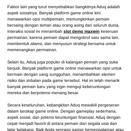
Faktor lain yang turut menyebabkan bangkitnya Aduq adalah
aspek sosialnya. Banyak platform game online kini
menawarkan opsi multipemain, memungkinkan pemain
bersaing dengan teman atau orang asing dari seluruh dunia.
Interaksi sosial ini menambah
slot demo maxwin
keseruan
permainan, karena pemain dapat mengobrol satu sama lain,
membentuk aliansi, dan menyusun strategi bersama untuk
memenangkan permainan.
Selain itu, Aduq juga populer di kalangan pemain yang suka
berjudi. Banyak platform game online menawarkan opsi untuk
bermain dengan uang sungguhan, menambahkan elemen
risiko dan imbalan pada game tersebut. Hal ini telah menarik
banyak pemain baru yang ingin menguji keberuntungan
mereka dan berpotensi menang besar.
Secara keseluruhan, kebangkitan Aduq mewakili pergeseran
dalam lanskap game online. Dengan gameplay sederhana,
aspek sosial, dan potensi keuntungan finansial, Aduq dengan
cepat menjadi favorit di antara pemain dari segala usia dan
latar belakang. Baik Anda seorang gamer berpengalaman atau