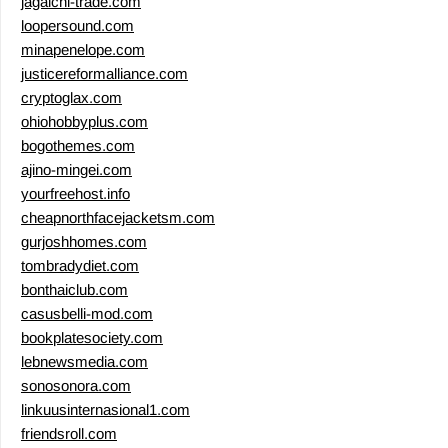
jagalchi-trade.com
loopersound.com
minapenelope.com
justicereformalliance.com
cryptoglax.com
ohiohobbyplus.com
bogothemes.com
ajino-mingei.com
yourfreehost.info
cheapnorthfacejacketsm.com
gurjoshhomes.com
tombradydiet.com
bonthaiclub.com
casusbelli-mod.com
bookplatesociety.com
lebnewsmedia.com
sonosonora.com
linkuusinternasional1.com
friendsroll.com