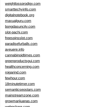
weightlossprodigy.com
smarttechyinfo.com
digitalnotebook.org
maxualguru.com
bongdasuncity.com
slot-pachi.com
freespinsslot.com
paradisefurballs.com
aveuere.info
cannabinoidtimes.com
greenproductsgui.com
healthconcerning.com
rojgarind.com
fewhour.com
18minutetimer.com
semanticseostars.com
mainstreamzone.com
growmarijuanas.com
webnshare.com