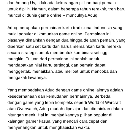
dan Among Us, tidak ada kekurangan pilihan bagi pemain
untuk dipilih. Namun, dalam beberapa tahun terakhir, tren baru
muncul di dunia game online – munculnya Aduq.
Aduq merupakan permainan kartu tradisional Indonesia yang
mulai populer di komunitas game online. Permainan ini
biasanya dimainkan dengan dua hingga delapan pemain, yang
diberikan satu set kartu dan harus memainkan kartu mereka
secara strategis untuk membentuk kombinasi setinggi
mungkin. Tujuan dari permainan ini adalah untuk
mendapatkan nilai kartu tertinggi, dan pemain dapat
menggertak, menaikkan, atau melipat untuk mencoba dan
mengakali lawannya.
Yang membedakan Aduq dengan game online lainnya adalah
kesederhanaan dan kemudahan bermainnya. Berbeda
dengan game yang lebih kompleks seperti World of Warcraft
atau Overwatch, Aduq mudah dipelajari dan dimainkan dalam
hitungan menit. Hal ini menjadikannya pilihan populer di
kalangan gamer kasual yang mencari cara cepat dan
menyenangkan untuk menghabiskan waktu.