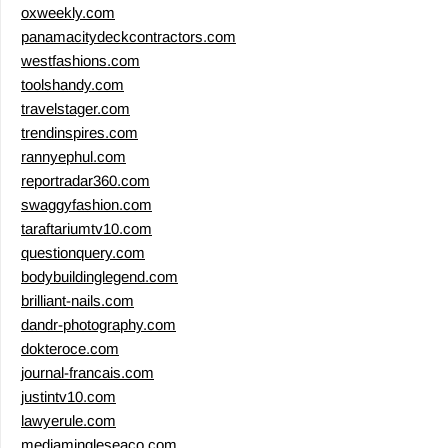
oxweekly.com
panamacitydeckcontractors.com
westfashions.com
toolshandy.com
travelstager.com
trendinspires.com
rannyephul.com
reportradar360.com
swaggyfashion.com
taraftariumtv10.com
questionquery.com
bodybuildinglegend.com
brilliant-nails.com
dandr-photography.com
dokteroce.com
journal-francais.com
justintv10.com
lawyerule.com
mediamingleseaco.com