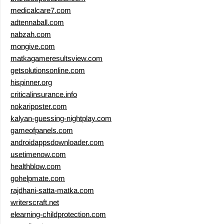
medicalcare7.com
adtennaball.com
nabzah.com
mongive.com
matkagameresultsview.com
getsolutionsonline.com
hispinner.org
criticalinsurance.info
nokariposter.com
kalyan-guessing-nightplay.com
gameofpanels.com
androidappsdownloader.com
usetimenow.com
healthblow.com
gohelpmate.com
rajdhani-satta-matka.com
writerscraft.net
elearning-childprotection.com