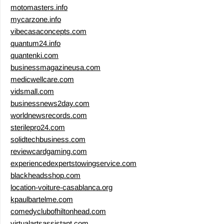
motomasters.info
mycarzone.info
vibecasaconcepts.com
quantum24.info
quantenki.com
businessmagazineusa.com
medicwellcare.com
vidsmall.com
businessnews2day.com
worldnewsrecords.com
sterilepro24.com
solidtechbusiness.com
reviewcardgaming.com
experiencedexpertstowingservice.com
blackheadsshop.com
location-voiture-casablanca.org
kpaulbartelme.com
comedyclubofhiltonhead.com
virtualartsassistant.com