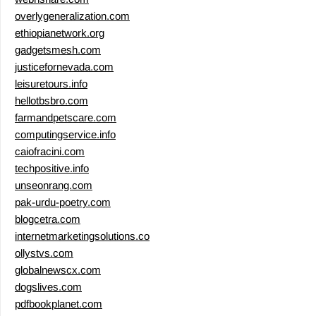
overlygeneralization.com
ethiopianetwork.org
gadgetsmesh.com
justicefornevada.com
leisuretours.info
hellotbsbro.com
farmandpetscare.com
computingservice.info
caiofracini.com
techpositive.info
unseonrang.com
pak-urdu-poetry.com
blogcetra.com
internetmarketingsolutions.co
ollystvs.com
globalnewscx.com
dogslives.com
pdfbookplanet.com