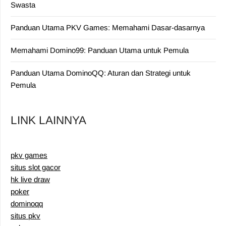
Swasta
Panduan Utama PKV Games: Memahami Dasar-dasarnya
Memahami Domino99: Panduan Utama untuk Pemula
Panduan Utama DominoQQ: Aturan dan Strategi untuk
Pemula
LINK LAINNYA
pkv games
situs slot gacor
hk live draw
poker
dominoqq
situs pkv