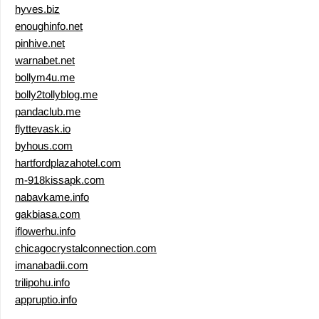
hyves.biz
enoughinfo.net
pinhive.net
warnabet.net
bollym4u.me
bolly2tollyblog.me
pandaclub.me
flyttevask.io
byhous.com
hartfordplazahotel.com
m-918kissapk.com
nabavkame.info
gakbiasa.com
iflowerhu.info
chicagocrystalconnection.com
imanabadii.com
trilipohu.info
appruptio.info