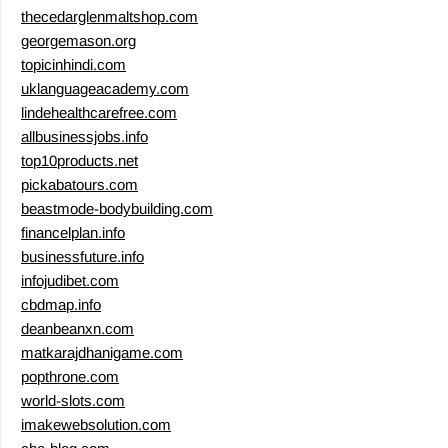
thecedarglenmaltshop.com
georgemason.org
topicinhindi.com
uklanguageacademy.com
lindehealthcarefree.com
allbusinessjobs.info
top10products.net
pickabatours.com
beastmode-bodybuilding.com
financelplan.info
businessfuture.info
infojudibet.com
cbdmap.info
deanbeanxn.com
matkarajdhanigame.com
popthrone.com
world-slots.com
imakewebsolution.com