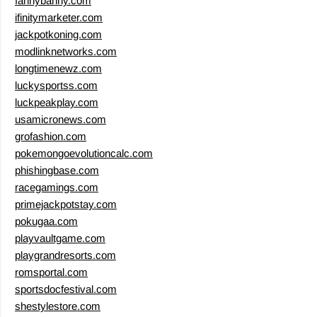
fannybanny.com
ifinitymarketer.com
jackpotkoning.com
modlinknetworks.com
longtimenewz.com
luckysportss.com
luckpeakplay.com
usamicronews.com
grofashion.com
pokemongoevolutioncalc.com
phishingbase.com
racegamings.com
primejackpotstay.com
pokugaa.com
playvaultgame.com
playgrandresorts.com
romsportal.com
sportsdocfestival.com
shestylestore.com