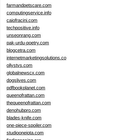
farmandpetscare.com
computingservice.info
caiofracini.com
techpositive.info
unseonrang.com
pak-urdu-poetry.com
blogcetra.com
internetmarketingsolutions.co
ollystvs.com
globalnewscx.com
dogslives.com
pdfbookplanet.com
queenofrattan.com
thequeenofrattan.com
denohubpro.com
blades-knife.com
one-piece-spoiler.com
studiooneiota.com