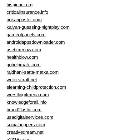
hispinner.org
criticalinsurance.info
nokariposter.com
kalyan-guessing-nightplay.com
gameofpanels.com
androidappsdownloader.com
usetimenow.com
healthblow.com
gohelpmate.com
rajdhani-satta-matka.com
writerscraft.net
elearning-childprotection.com
wrestling4mena.com
knowledgeforall.info
brand2lastio.com
usadigitalservices.com
socialhoppers.com
creativedream.net
n2315.com