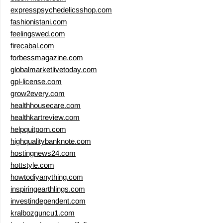
expresspsychedelicsshop.com
fashionistani.com
feelingswed.com
firecabal.com
forbessmagazine.com
globalmarketlivetoday.com
gpl-license.com
grow2every.com
healthhousecare.com
healthkartreview.com
helpquitporn.com
highqualitybanknote.com
hostingnews24.com
hottstyle.com
howtodiyanything.com
inspiringearthlings.com
investindependent.com
kralbozguncu1.com