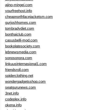
ajino-mingei.com
yourfreehost.info
cheapnorthfacejacketsm.com
gurjoshhomes.com
tombradydiet.com
bonthaiclub.com
casusbelli-mod.com
bookplatesociety.com
lebnewsmedia.com
sonosonora.com
linkuusinternasional1.com
friendsroll.com
spiderclothing.net
wondergadgetsshop.com
seatgurunews.com
3net.info
codeplex.info
okena.info