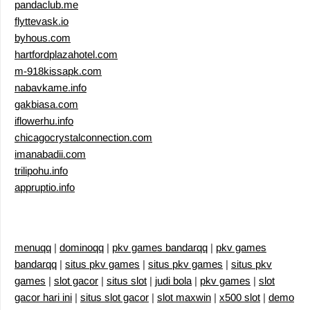
pandaclub.me
flyttevask.io
byhous.com
hartfordplazahotel.com
m-918kissapk.com
nabavkame.info
gakbiasa.com
iflowerhu.info
chicagocrystalconnection.com
imanabadii.com
trilipohu.info
appruptio.info
menuqq
|
dominoqq
|
pkv games bandarqq
|
pkv games
bandarqq
|
situs pkv games
|
situs pkv games
|
situs pkv
games
|
slot gacor
|
situs slot
|
judi bola
|
pkv games
|
slot
gacor hari ini
|
situs slot gacor
|
slot maxwin
|
x500 slot
|
demo