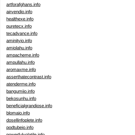
artforafghans.info
airvendio.info
healthexe.info
puretecx.info
tecadvance.info
aminityio.info
amiolahu.info
ampacheme.info
ampullahu.info
aromaxme.info
asserthatecontrast.info
atenderme.info
bangumiio.info
bekosunhu.info
beneficialgrandiose.info
blomaio.info
dosellinfoplete.info
podtubeio.info
powerfulvolatile.info