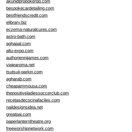
akunidpropokerqq.com
bespokecardetailing.com
bestfriendscredit.com
elibrary.biz
eczema-naturalcures.com
astro-bath.com
aghapal.com
altu-expo.com
authorjennijames.com
viajearoma.net
tsutsuji-parkin.com
agharab.com
cheapammousa.com
thepositiveladiessoccerclub.com
recetasdecocinafaciles.com
naildesignsidea.net
greatpai.com
paperlanterntheatre.org
freeworshipnetwork.com