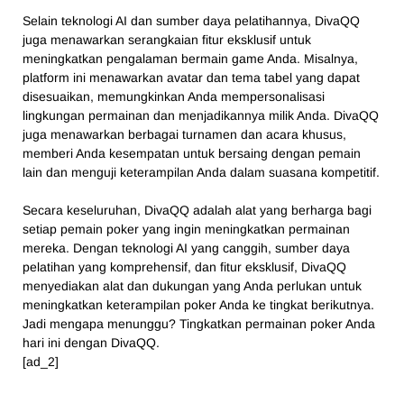
Selain teknologi AI dan sumber daya pelatihannya, DivaQQ
juga menawarkan serangkaian fitur eksklusif untuk
meningkatkan pengalaman bermain game Anda. Misalnya,
platform ini menawarkan avatar dan tema tabel yang dapat
disesuaikan, memungkinkan Anda mempersonalisasi
lingkungan permainan dan menjadikannya milik Anda. DivaQQ
juga menawarkan berbagai turnamen dan acara khusus,
memberi Anda kesempatan untuk bersaing dengan pemain
lain dan menguji keterampilan Anda dalam suasana kompetitif.
Secara keseluruhan, DivaQQ adalah alat yang berharga bagi
setiap pemain poker yang ingin meningkatkan permainan
mereka. Dengan teknologi AI yang canggih, sumber daya
pelatihan yang komprehensif, dan fitur eksklusif, DivaQQ
menyediakan alat dan dukungan yang Anda perlukan untuk
meningkatkan keterampilan poker Anda ke tingkat berikutnya.
Jadi mengapa menunggu? Tingkatkan permainan poker Anda
hari ini dengan DivaQQ.
[ad_2]