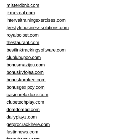
misterdbnb.com
jkmezcal.com
intervaltrainingexercises.com
tyestylebusinesssolutions.com
royalpoipet.com
thestaurant.com
bestlinktrackingsoftware.com
clublubupoo.com
bonusmazijeu.com
bonuskyfojea.com
bonuskorokee.com
bonusgexipoy.com
casinorelaxluxe.com
clubetechplay.com
domdombd.com
dailyplayz.com
getprocrackhere.com
fastinnews.com