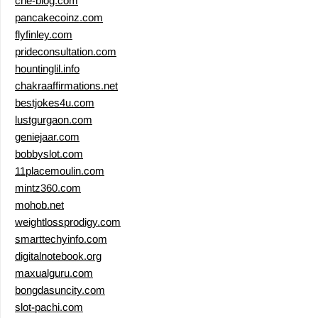
che-blog.com
pancakecoinz.com
flyfinley.com
prideconsultation.com
hountinglil.info
chakraaffirmations.net
bestjokes4u.com
lustgurgaon.com
geniejaar.com
bobbyslot.com
11placemoulin.com
mintz360.com
mohob.net
weightlossprodigy.com
smarttechyinfo.com
digitalnotebook.org
maxualguru.com
bongdasuncity.com
slot-pachi.com